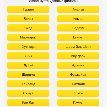
Используйте удобные фильтры
Турция
Аланья
Белек
Кемер
Сиде
Бодрум
Мармарис
Египет
Хургада
Шарм Эль Шейх
ОАЭ
Абу Даби
Дубай
Аджман
Шарджа
Фуджейра
Таиланд
Паттайя
Самуй
Краби
Као Лак
Пхукет