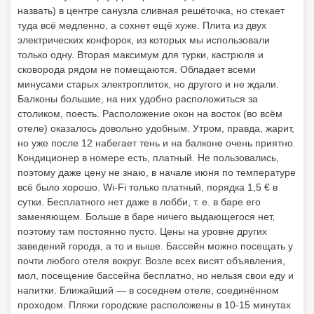
назвать) в центре санузла сливная решёточка, но стекает
туда всё медленно, а сохнет ещё хуже. Плита из двух
электрических конфорок, из которых мы использовали
только одну. Вторая максимум для турки, кастрюля и
сковорода рядом не помещаются. Обладает всеми
минусами старых электроплиток, но другого и не ждали.
Балконы большие, на них удобно расположиться за
столиком, поесть. Расположение окон на восток (во всём
отеле) оказалось довольно удобным. Утром, правда, жарит,
но уже после 12 набегает тень и на балконе очень приятно.
Кондиционер в номере есть, платный. Не пользовались,
поэтому даже цену не знаю, в начале июня по температуре
всё было хорошо. Wi-Fi только платный, порядка 1,5 € в
сутки. Бесплатного нет даже в лобби, т. е. в баре его
заменяющем. Больше в баре ничего выдающегося нет,
поэтому там постоянно пусто. Цены на уровне других
заведений города, а то и выше. Бассейн можно посещать у
почти любого отеля вокруг. Возле всех висят объявления,
мол, посещение бассейна бесплатно, но нельзя свои еду и
напитки. Ближайший — в соседнем отеле, соединённом
проходом. Пляжи городские расположены в 10-15 минутах