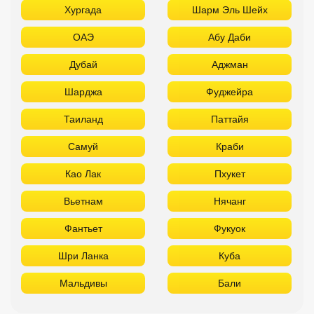
Хургада
Шарм Эль Шейх
ОАЭ
Абу Даби
Дубай
Аджман
Шарджа
Фуджейра
Таиланд
Паттайя
Самуй
Краби
Као Лак
Пхукет
Вьетнам
Нячанг
Фантьет
Фукуок
Шри Ланка
Куба
Мальдивы
Бали