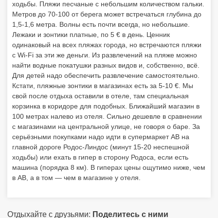
ходьбы. Пляжи песчаные с небольшим количеством гальки.
Метров до 70-100 от берега может встречаться глубина до
1,5-1,6 метра. Волны есть почти всегда, но небольшие.
Лежаки и зонтики платные, по 5 € в день. Ценник
одинаковый на всех пляжах города, но встречаются пляжи
с Wi-Fi за эти же деньги. Из развлечений на пляже можно
найти водные покатушки разных видов и, собственно, всё.
Для детей надо обеспечить развлечение самостоятельно.
Кстати, пляжные зонтики в магазинах есть за 5-10 €. Мы
свой после отдыха оставили в отеле, там специальная
корзинка в коридоре для подобных. Ближайший магазин в
100 метрах налево из отеля. Сильно дешевле в сравнении
с магазинами на центральной улице, не говоря о баре. За
серьёзными покупками надо идти в супермаркет AB на
главной дороге Родос-Линдос (минут 15-20 неспешной
ходьбы) или ехать в гипер в сторону Родоса, если есть
машина (порядка 8 км). В гиперах цены ощутимо ниже, чем
в AB, а в том — чем в магазине у отеля.
Отдыхайте с друзьями:
Поделитесь с ними