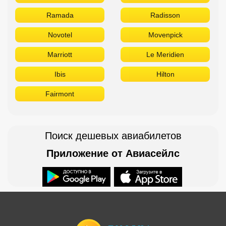
Ramada
Radisson
Novotel
Movenpick
Marriott
Le Meridien
Ibis
Hilton
Fairmont
Поиск дешевых авиабилетов
Приложение от Авиасейлс
Доступно в
Загрузите в