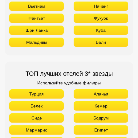
Вьетнам
Нячанг
Фантьет
Фукуок
Шри Ланка
Куба
Мальдивы
Бали
ТОП лучших отелей 3* звезды
Используйте удобные фильтры
Турция
Аланья
Белек
Кемер
Сиде
Бодрум
Мармарис
Египет