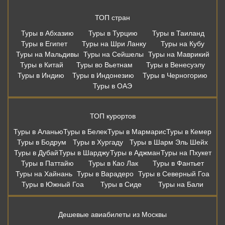
ТОП стран
Туры в Абхазию
Туры в Турцию
Туры в Таиланд
Туры в Египет
Туры на Шри Ланку
Туры на Кубу
Туры на Мальдивы
Туры на Сейшелы
Туры на Маврикий
Туры в Китай
Туры во Вьетнам
Туры в Венесуэлу
Туры в Индию
Туры в Индонезию
Туры в Черногорию
Туры в ОАЭ
ТОП курортов
Туры в Аланью
Туры в Белек
Туры в Мармарис
Туры в Кемер
Туры в Бодрум
Туры в Хургаду
Туры в Шарм Эль Шейх
Туры в Дубай
Туры в Шарджу
Туры в Аджман
Туры на Пхукет
Туры в Паттайю
Туры в Као Лак
Туры в Фантьет
Туры на Хайнань
Туры в Варадеро
Туры в Северный Гоа
Туры в Южный Гоа
Туры в Сиде
Туры на Бали
Дешевые авиабилеты из Москвы