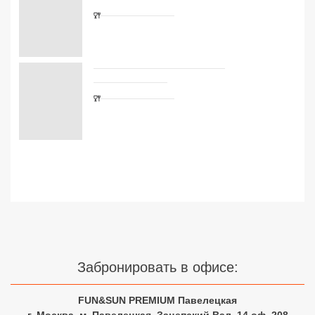
Сетевые отели Турции
Сетевые отели Египта
Сетевые отели ОАЭ
Сетевые отели Таиланда
Сетевые отели Шри Ланки
Сетевые отели Вьетнама
Сетевые отели Мальдив
Сетевые отели Бали
Забронировать в офисе:
Сетевые отели Сейшел
FUN&SUN PREMIUM Павелецкая
Сетевые отели Маврикия