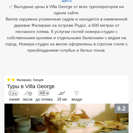
здесь
✅ Выгодные цены в Villa George от всех туроператоров на
Египет
одном сайте.
Вилла окружена ухоженным садом и находится в оживленной
Куба
деревне Фалираки на острове Родос, в 600 метрах от
песчаного пляжа. К услугам гостей номера-студио с
Шри Ланка
собственными кухнями и отдельными балконами с видом на
город. Номера-студио на вилле оформлены в строгом стиле с
Бали
преобладанием голубых и белых тонов.
Вьетнам
Хайнань
Фалираки
,
Греция
Северный Гоа
Туры в
Villa George
600 м
3-я
Южный Гоа
линия
песок
до пляжа
18 км
везде
Занзибар
6.2
Абхазия
Большой Сочи