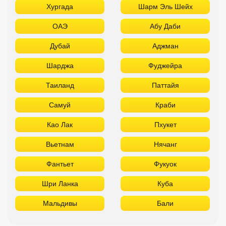
Хургада
Шарм Эль Шейх
ОАЭ
Абу Даби
Дубай
Аджман
Шарджа
Фуджейра
Таиланд
Паттайя
Самуй
Краби
Као Лак
Пхукет
Вьетнам
Нячанг
Фантьет
Фукуок
Шри Ланка
Куба
Мальдивы
Бали