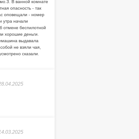
имо.3. В ванной комнате
ная опасность - так
нас оповещали - номер
и утра начали
об отмене беспилотной
ли хорошие деньги.
офемашина выдавала
 собой не взяли чая,
дусмотрено сказали.
28.04.2025
14.03.2025