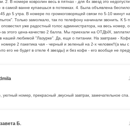
. 2. В номере ковролин весь в пятнах - для 4х звезд это недопуст
 в самой ванне купаешься в потемках. 4. Была объявлена беспилот
.45 до 5 утра. В номере по громкоговорящей связи по 5-10 минут 
пыток". Только замолкало, так по телефону начинали звонить. К 5-т
ть оповестил уже радостный голос администратора, на весь номер, 
-за этого цена-качество 2 балла. Мы приехали на ОТДЫХ, заплати
в нашей любимой "Лазурке". Да, еще о питании. На завтраке - К
в номере 2 пакетика чая - черный и зеленый на 2-х человек!!(а мы с
то его не будет в отеле 4 звезды) и без кофе - его вообще не пре
dmila
 уютный номер, прекрасный ,вкусный завтрак, замечательное спа.
завета Б.