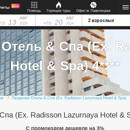
new
леты
Помощь
Горящие туры
Офис м. Павелецкая
АВГ
АВГ
13
20
ТВ
ЧТВ
2026
2026
Отель & Спа (Ex. R
Hotel & Spa) 4****
чи
Лазурная Отель & Спа (Ex. Radisson Lazurnaya Hotel & Spa)
па (Ex. Radisson Lazurnaya Hotel & 
C промокодом дешевле на 3%