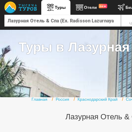
new
Туры
Отели
Би
Главная
Ч
Горящие туры
Туры в Турцию
Туры в Лазурная 
Туры в Египет
Туры в ОАЭ
Офис г. Москва
Помощь
Подборки отелей
Главная
Россия
Краснодарский Край
Со
Турция
Лазурная Отель & С
Таиланд
ОАЭ