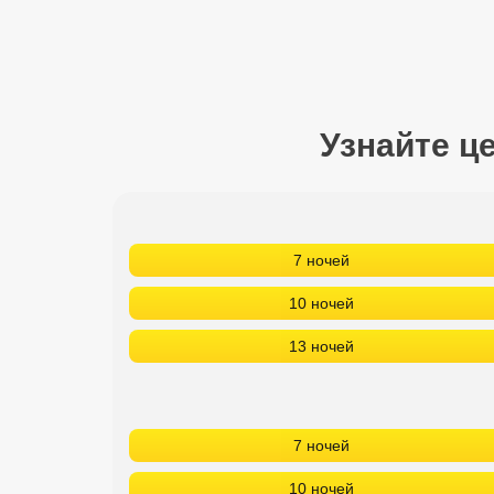
Сетевые отели Турции
Сетевые отели Египта
Сетевые отели ОАЭ
Узнайте ц
Сетевые отели Таиланда
Сетевые отели Шри Ланки
7 ночей
Сетевые отели Вьетнама
10 ночей
13 ночей
Сетевые отели Мальдив
Сетевые отели Бали
Сетевые отели Сейшел
7 ночей
Сетевые отели Маврикия
10 ночей