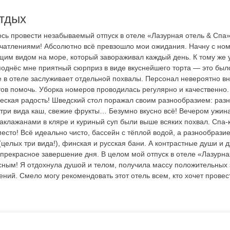
тдых
сь провести незабываемый отпуск в отеле «Лазурная отель & Спа»,
чатлениями! Абсолютно всё превзошло мои ожидания. Начну с но
им видом на море, который завораживал каждый день. К тому же 
поднёс мне приятный сюрприз в виде вкуснейшего торта — это был
 в отеле заслуживает отдельной похвалы. Персонал невероятно в
тов помочь. Уборка номеров проводилась регулярно и качественно.
еская радость! Шведский стол поражал своим разнообразием: раз
три вида каш, свежие фрукты… Безумно вкусно всё! Вечером ужин
аклажанами в кляре и куриный суп были выше всяких похвал. Спа-
есто! Всё идеально чисто, бассейн с тёплой водой, а разнообрази
елых три вида!), финская и русская бани. А контрастные души и д
 прекрасное завершение дня. В целом мой отпуск в отеле «Лазурна
сным! Я отдохнула душой и телом, получила массу положительных
ний. Смело могу рекомендовать этот отель всем, кто хочет прове