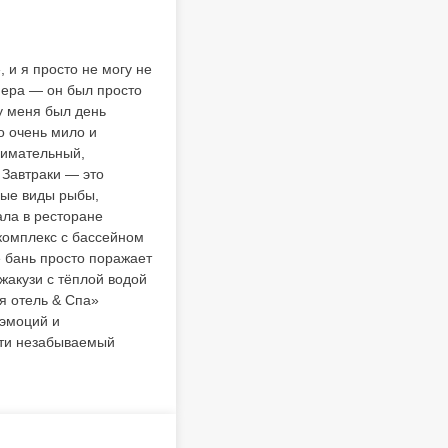
 и я просто не могу не
мера — он был просто
у меня был день
о очень мило и
нимательный,
 Завтраки — это
ные виды рыбы,
ала в ресторане
комплекс с бассейном
е бань просто поражает
жакузи с тёплой водой
я отель & Спа»
 эмоций и
сти незабываемый