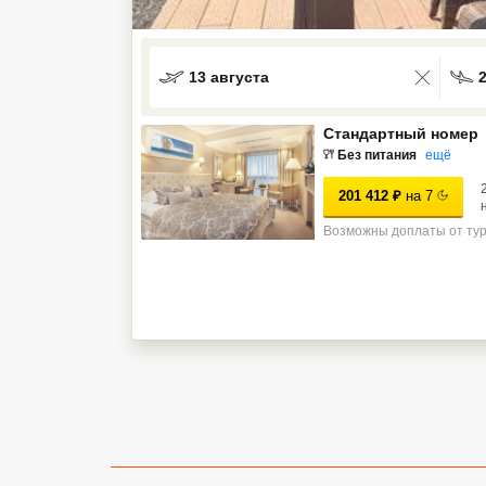
Кав Мин Воды
Экскурсионные туры
13 августа
VIP отели 5 звезд
Стандартный номер
Без питания
ещё
ТОП 10 лучших отелей 5*
201 412
₽
на
7
ТОП 10 недорогих отелей
Возможны доплаты от ту
5*
Лучшие отели 4* звезды
Недорогие отели 4*
звезды
Лучшие отели 3* звезды
Недорогие отели 3*
звезды