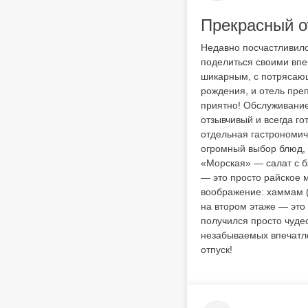
Прекрасный о
Недавно посчастливило
поделиться своими впе
шикарным, с потрясающ
рождения, и отель пре
приятно! Обслуживание
отзывчивый и всегда го
отдельная гастрономич
огромный выбор блюд, 
«Морская» — салат с б
— это просто райское м
воображение: хаммам (ц
на втором этаже — это
получился просто чуде
незабываемых впечатле
отпуск!