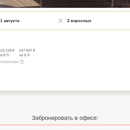
0 results available. Select is focus
21 августа
2 взрослых
224 228
₽
247 947
₽
на
8
на
9
роператора
?
Забронировать в офисе: