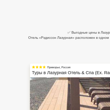
Египет
Куба
Шри Ланка
✅ Выгодные цены в Лазурн
Отель «Рэдиссон Лазурная» расположен в одном и
Бали
Вьетнам
Хайнань
Приморье
,
Россия
Северный Гоа
Туры в
Лазурная Отель & Спа (Ex. Rad
Южный Гоа
Занзибар
Абхазия
Большой Сочи