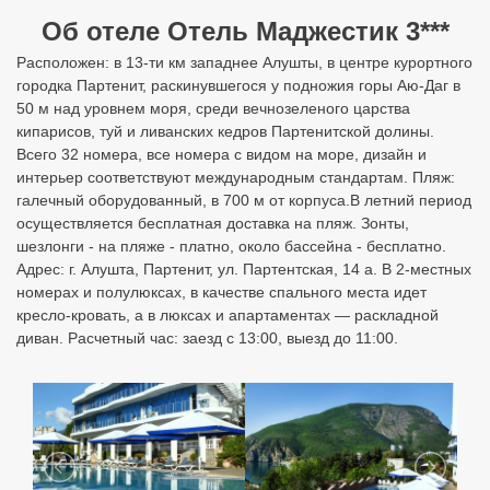
Об отеле Отель Маджестик 3***
Расположен: в 13-ти км западнее Алушты, в центре курортного
городка Партенит, раскинувшегося у подножия горы Аю-Даг в
50 м над уровнем моря, среди вечнозеленого царства
кипарисов, туй и ливанских кедров Партенитской долины.
Всего 32 номера, все номера с видом на море, дизайн и
интерьер соответствуют международным стандартам. Пляж:
галечный оборудованный, в 700 м от корпуса.В летний период
осуществляется бесплатная доставка на пляж. Зонты,
шезлонги - на пляже - платно, около бассейна - бесплатно.
Адрес: г. Алушта, Партенит, ул. Партентская, 14 а. В 2-местных
номерах и полулюксах, в качестве спального места идет
кресло-кровать, а в люксах и апартаментах — раскладной
диван. Расчетный час: заезд с 13:00, выезд до 11:00.