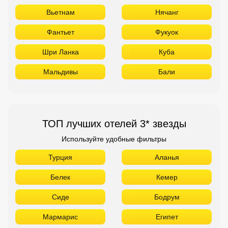
Вьетнам
Нячанг
Фантьет
Фукуок
Шри Ланка
Куба
Мальдивы
Бали
ТОП лучших отелей 3* звезды
Используйте удобные фильтры
Турция
Аланья
Белек
Кемер
Сиде
Бодрум
Мармарис
Египет