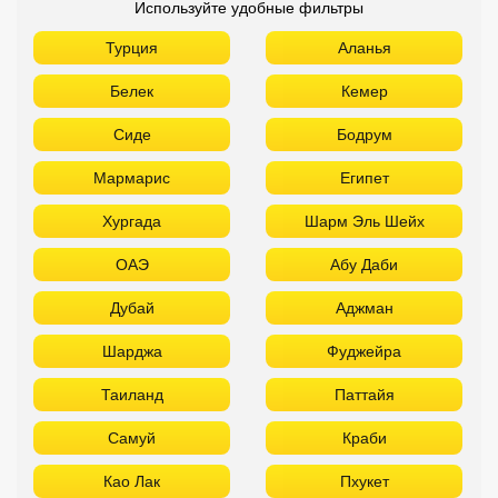
Используйте удобные фильтры
Турция
Аланья
Белек
Кемер
Сиде
Бодрум
Мармарис
Египет
Хургада
Шарм Эль Шейх
ОАЭ
Абу Даби
Дубай
Аджман
Шарджа
Фуджейра
Таиланд
Паттайя
Самуй
Краби
Као Лак
Пхукет