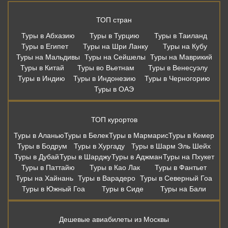
ТОП стран
Туры в Абхазию
Туры в Турцию
Туры в Таиланд
Туры в Египет
Туры на Шри Ланку
Туры на Кубу
Туры на Мальдивы
Туры на Сейшелы
Туры на Маврикий
Туры в Китай
Туры во Вьетнам
Туры в Венесуэлу
Туры в Индию
Туры в Индонезию
Туры в Черногорию
Туры в ОАЭ
ТОП курортов
Туры в Аланью
Туры в Белек
Туры в Мармарис
Туры в Кемер
Туры в Бодрум
Туры в Хургаду
Туры в Шарм Эль Шейх
Туры в Дубай
Туры в Шарджу
Туры в Аджман
Туры на Пхукет
Туры в Паттайю
Туры в Као Лак
Туры в Фантьет
Туры на Хайнань
Туры в Варадеро
Туры в Северный Гоа
Туры в Южный Гоа
Туры в Сиде
Туры на Бали
Дешевые авиабилеты из Москвы