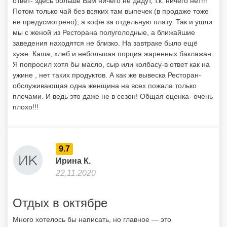
ответ- здесь больше Вам ничего не дадут, т.к. ничего нет!!!
Потом только чай без всяких там выпечек (в продаже тоже
не предусмотрено), а кофе за отдельную плату. Так и ушли
мы с женой из Ресторана полуголодные, а ближайшие
заведения находятся не близко. На завтраке было ещё
хуже. Каша, хлеб и небольшая порция жаренных баклажан.
Я попросил хотя бы масло, сыр или колбасу-в ответ как на
ужине , нет таких продуктов. А как же вывеска Ресторан-
обслуживающая одна женщина на всех пожала только
плечами. И ведь это даже не в сезон! Общая оценка- очень
плохо!!!
9.7
Ирина К.
22.11.2020
Отдых в октябре
Много хотелось бы написать, но главное — это