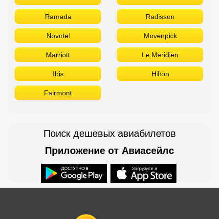
Ramada
Radisson
Novotel
Movenpick
Marriott
Le Meridien
Ibis
Hilton
Fairmont
Поиск дешевых авиабилетов
Приложение от Авиасейлс
Доступно в
Загрузите в