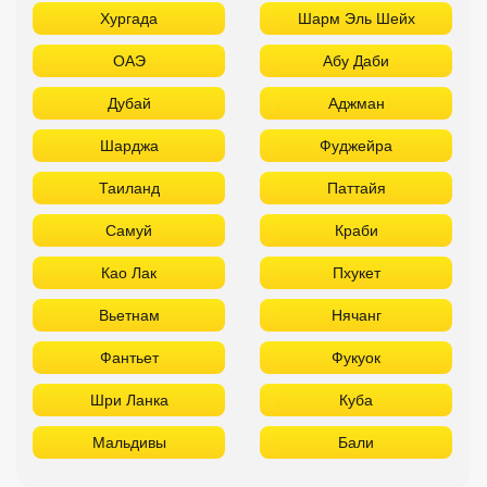
Хургада
Шарм Эль Шейх
ОАЭ
Абу Даби
Дубай
Аджман
Шарджа
Фуджейра
Таиланд
Паттайя
Самуй
Краби
Као Лак
Пхукет
Вьетнам
Нячанг
Фантьет
Фукуок
Шри Ланка
Куба
Мальдивы
Бали