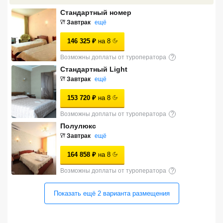
Сетевые отели Турции
Стандартный номер
Завтрак
ещё
Сетевые отели Египта
146 325
₽
на
8
Сетевые отели ОАЭ
Возможны доплаты от туроператора
?
Стандартный Light
Сетевые отели Таиланда
Завтрак
ещё
153 720
₽
на
8
Сетевые отели Шри Ланки
Возможны доплаты от туроператора
?
Полулюкс
Сетевые отели Вьетнама
Завтрак
ещё
164 858
₽
на
8
Сетевые отели Мальдив
Возможны доплаты от туроператора
?
Сетевые отели Бали
Показать ещё
2
варианта
размещения
Сетевые отели Сейшел
Сетевые отели Маврикия