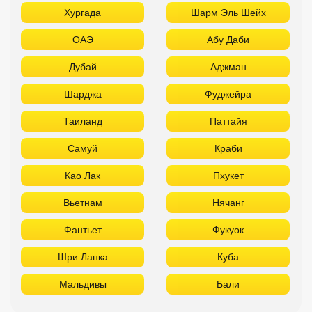
Хургада
Шарм Эль Шейх
ОАЭ
Абу Даби
Дубай
Аджман
Шарджа
Фуджейра
Таиланд
Паттайя
Самуй
Краби
Као Лак
Пхукет
Вьетнам
Нячанг
Фантьет
Фукуок
Шри Ланка
Куба
Мальдивы
Бали