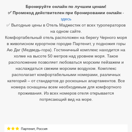
Бронируйте онлайн по лучшим ценам!
Египет
✅ Промокод действителен при бронировании онлайн
-
здесь
Куба
✅ Выгодные цены в Отель Маджестик от всех туроператоров
на одном сайте.
Шри Ланка
Комфортабельный отель расположен на берегу Черного моря
в живописном курортном городке Партенит, у подножия горы
Бали
Аю Даг (Медведь-гора). Гостиничный комплекс находится на
холме на высоте 50 метров над уровнем моря. Такое
Вьетнам
расположение позволяет любоваться морским пейзажем и
наслаждаться свежим морским воздухом. Комплекс
Хайнань
располагает комфортабельными номерами, различных
категорий – от стандартов до роскошных апартаментов. Все
Северный Гоа
номера оснащены всем необходимым для комфортного
проживания. Из всех номеров отеля открывается
Южный Гоа
потрясающий вид на море.
Занзибар
Абхазия
Большой Сочи
Партенит
,
Россия