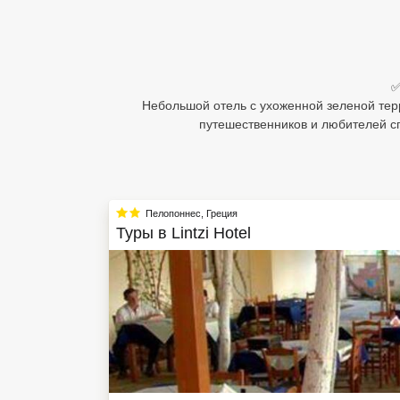
Египет
Куба
✅
Шри Ланка
Небольшой отель с ухоженной зеленой тер
путешественников и любителей сп
Бали
Вьетнам
Хайнань
Пелопоннес
,
Греция
Туры в
Lintzi Hotel
Северный Гоа
Южный Гоа
Занзибар
Абхазия
Большой Сочи