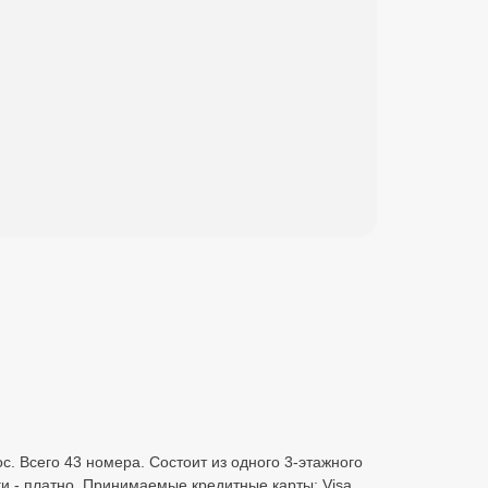
ос. Всего 43 номера. Состоит из одного 3-этажного
и - платно. Принимаемые кредитные карты: Visa,