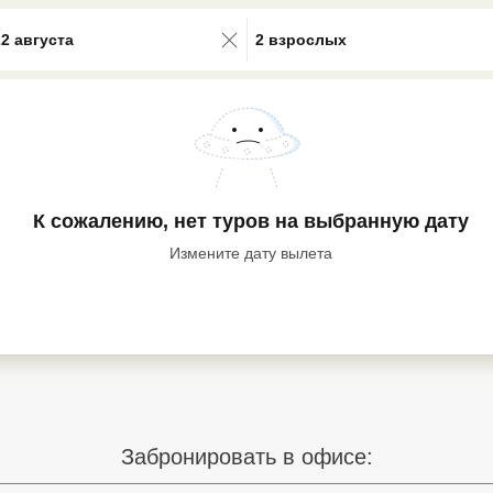
0 results available. Select is focus
22 августа
2 взрослых
К сожалению, нет туров
на выбранную дату
Измените дату вылета
Забронировать в офисе: