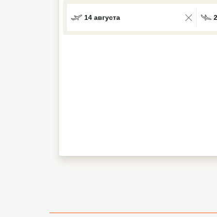
Кав Мин Воды
14 августа
Экскурсионные туры
VIP отели 5 звезд
ТОП 10 лучших отелей 5*
ТОП 10 недорогих отелей
5*
Лучшие отели 4* звезды
Недорогие отели 4*
звезды
Лучшие отели 3* звезды
Недорогие отели 3*
звезды