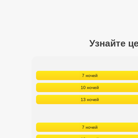
Сетевые отели Турции
Сетевые отели Египта
Сетевые отели ОАЭ
Узнайте ц
Сетевые отели Таиланда
Сетевые отели Шри Ланки
7 ночей
Сетевые отели Вьетнама
10 ночей
Сетевые отели Мальдив
13 ночей
Сетевые отели Бали
Сетевые отели Сейшел
7 ночей
Сетевые отели Маврикия