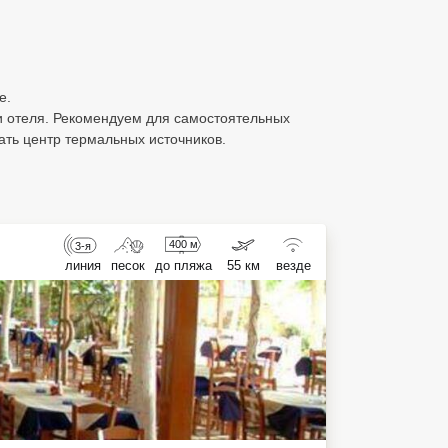
е.
и отеля. Рекомендуем для самостоятельных
ать центр термальных источников.
400 м
3-я
линия
песок
до пляжа
55 км
везде