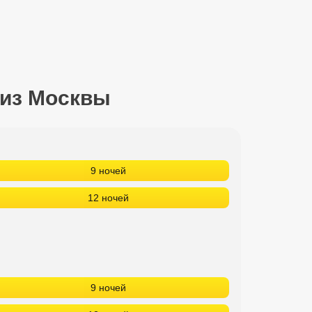
 из Москвы
9 ночей
12 ночей
9 ночей