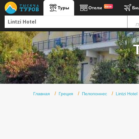
new
Туры
Отели
Би
Главная
П
Горящие туры
Туры в Турцию
Туры в Египет
Туры в ОАЭ
Офис г. Москва
Помощь
Главная
Греция
Пелопоннес
Lintzi Hotel
Подборки отелей
Турция
Таиланд
ОАЭ