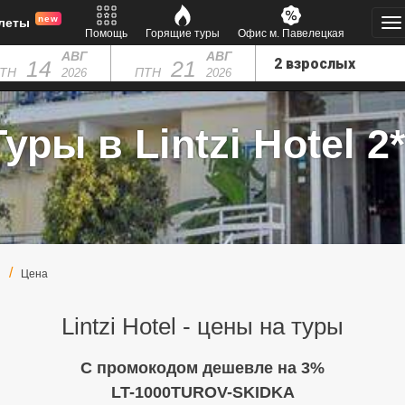
new
леты
Помощь
Горящие туры
Офис м. Павелецкая
АВГ
АВГ
14
21
ТН
ПТН
2026
2026
Туры в Lintzi Hotel 2*
Цена
Lintzi Hotel - цены на туры
C промокодом дешевле на 3%
LT-1000TUROV-SKIDKA