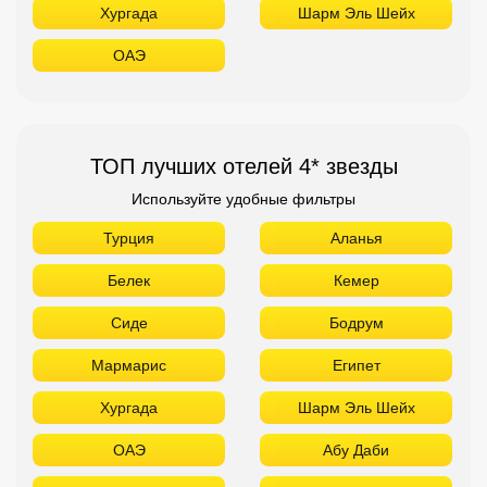
Хургада
Шарм Эль Шейх
ОАЭ
ТОП лучших отелей 4* звезды
Используйте удобные фильтры
Турция
Аланья
Белек
Кемер
Сиде
Бодрум
Мармарис
Египет
Хургада
Шарм Эль Шейх
ОАЭ
Абу Даби