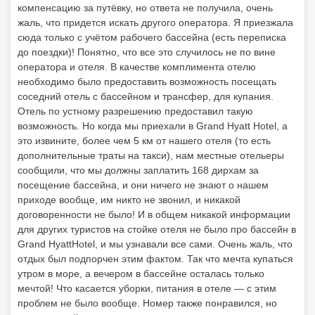
компенсацию за путёвку, но ответа не получила, очень
жаль, что придется искать другого оператора. Я приезжала
сюда только с учётом рабочего бассейна (есть переписка
до поездки)! Понятно, что все это случилось не по вине
оператора и отеля. В качестве комплимента отелю
необходимо было предоставить возможность посещать
соседний отель с бассейном и трансфер, для купания.
Отель по устному разрешению предоставил такую
возможность. Но когда мы приехали в Grand Hyatt ​Hotel, а
это извините, более чем 5 км от нашего отеля (то есть
дополнительные траты на такси), нам местные отельеры
сообщили, что мы должны заплатить 168 дирхам за
посещение бассейна, и они ничего не знают о нашем
приходе вообще, им никто не звонил, и никакой
договоренности не было! И в общем никакой информации
для других туристов на стойке отеля не было про бассейн в
Grand Hyatt ​Hotel, и мы узнавали все сами. Очень жаль, что
отдых был подпорчен этим фактом. Так что мечта купаться
утром в море, а вечером в бассейне осталась только
мечтой! Что касается уборки, питания в отеле — с этим
проблем не было вообще. Номер также понравился, но