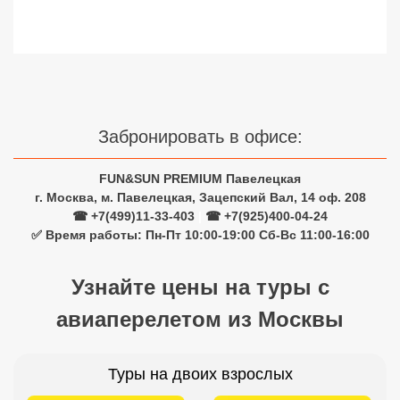
Сетевые отели Турции
Сетевые отели Египта
Сетевые отели ОАЭ
Сетевые отели Таиланда
Забронировать в офисе:
FUN&SUN PREMIUM Павелецкая
Сетевые отели Шри Ланки
г. Москва, м. Павелецкая, Зацепский Вал, 14 оф. 208
☎ +7(499)11-33-403
|
☎ +7(925)400-04-24
Сетевые отели Вьетнама
✅ Время работы: Пн-Пт 10:00-19:00 Сб-Вс 11:00-16:00
Узнайте цены на туры с
Сетевые отели Мальдив
авиаперелетом из Москвы
Сетевые отели Бали
Сетевые отели Сейшел
Туры на двоих взрослых
Сетевые отели Маврикия