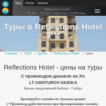
Туры
Отели
Билеты
Главная
Reflections Hotel
16 Авг
-
23 Авг
2 взрослых
из Москвы
Горящие туры
Туры в Reflections Hotel
Туры в Турцию
3***
Туры в Египет
Туры в ОАЭ
Главная
ОАЭ
Дубай
Reflections Hotel
Цена
Офис г. Москва
Reflections Hotel - цены на туры
Помощь
C промокодом дешевле на 3%
Подборки отелей
LT-1000TUROV-SKIDKA
Турция
Кроме предложений Библио - Глобус
Таиланд
Бронируйте онлайн по лучшим ценам!
✅ Промокод действителен при бронировании онлайн
-
ОАЭ