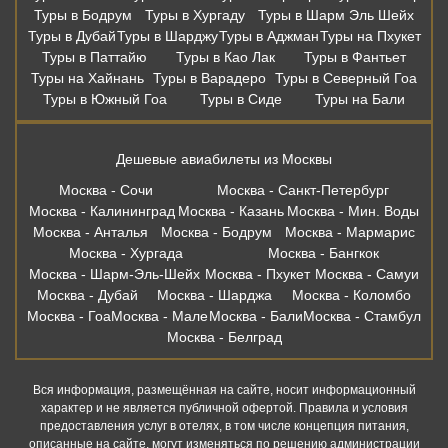
Туры в Бодрум
Туры в Хургаду
Туры в Шарм Эль Шейх
Туры в Дубай
Туры в Шарджу
Туры в Аджман
Туры на Пхукет
Туры в Паттайю
Туры в Као Лак
Туры в Фантьет
Туры на Хайнань
Туры в Варадеро
Туры в Северный Гоа
Туры в Южный Гоа
Туры в Сиде
Туры на Бали
Дешевые авиабилеты из Москвы
Москва - Сочи
Москва - Санкт-Петербург
Москва - Калининград
Москва - Казань
Москва - Мин. Воды
Москва - Анталья
Москва - Бодрум
Москва - Мармарис
Москва - Хургада
Москва - Бангкок
Москва - Шарм-Эль-Шейх
Москва - Пхукет
Москва - Самуи
Москва - Дубай
Москва - Шарджа
Москва - Коломбо
Москва - Гоа
Москва - Мале
Москва - Бали
Москва - Стамбул
Москва - Белград
Вся информация, размещённая на сайте, носит информационный
характер и не является публичной офертой. Правила и условия
предоставления услуг в отелях, в том числе концепция питания,
описанные на сайте, могут изменяться по решению администрации