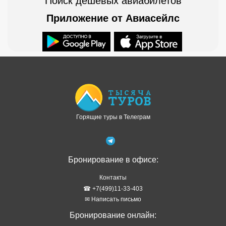
Поиск дешевых авиабилетов
Приложение от Авиасейлс
Доступно в
Загрузите в
Горящие туры в Телеграм
Бронирование в офисе:
Контакты
☎ +7(499)11-33-403
✉ Написать письмо
Бронирование онлайн: