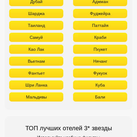
Дубай
Аджман
Шарджа
Фуджейра
Таиланд
Паттайя
Самуй
Краби
Као Лак
Пхукет
Вьетнам
Нячанг
Фантьет
Фукуок
Шри Ланка
Куба
Мальдивы
Бали
ТОП лучших отелей 3* звезды