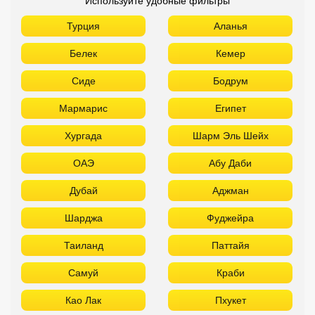
Используйте удобные фильтры
Турция
Аланья
Белек
Кемер
Сиде
Бодрум
Мармарис
Египет
Хургада
Шарм Эль Шейх
ОАЭ
Абу Даби
Дубай
Аджман
Шарджа
Фуджейра
Таиланд
Паттайя
Самуй
Краби
Као Лак
Пхукет