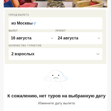
Кав Мин Воды
ГОРОД ВЫЛЕТА
Экскурсионные туры
из
Москвы
VIP отели 5 звезд
ВЫЛЕТ
ПРИЛЕТ
ТОП 10 лучших отелей 5*
16 августа
24 августа
КОЛИЧЕСТВО ТУРИСТОВ
ТОП 10 недорогих отелей
2 взрослых
5*
Лучшие отели 4* звезды
Недорогие отели 4*
звезды
Лучшие отели 3* звезды
К сожалению, нет туров
на выбранную дату
Недорогие отели 3*
Измените дату вылета
звезды