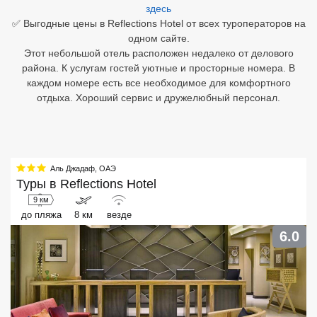
здесь
✅ Выгодные цены в Reflections Hotel от всех туроператоров на
Египет
одном сайте.
Этот небольшой отель расположен недалеко от делового
Куба
района. К услугам гостей уютные и просторные номера. В
Шри Ланка
каждом номере есть все необходимое для комфортного
отдыха. Хороший сервис и дружелюбный персонал.
Бали
Вьетнам
Хайнань
Аль Джадаф
,
ОАЭ
Туры в
Reflections Hotel
Северный Гоа
9 км
до пляжа
8 км
везде
Южный Гоа
6.0
Занзибар
Абхазия
Большой Сочи