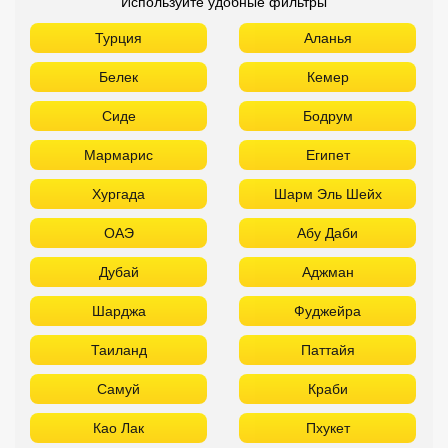
Используйте удобные фильтры
Турция
Аланья
Белек
Кемер
Сиде
Бодрум
Мармарис
Египет
Хургада
Шарм Эль Шейх
ОАЭ
Абу Даби
Дубай
Аджман
Шарджа
Фуджейра
Таиланд
Паттайя
Самуй
Краби
Као Лак
Пхукет