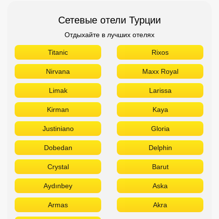
Сетевые отели Турции
Отдыхайте в лучших отелях
Titanic
Rixos
Nirvana
Maxx Royal
Limak
Larissa
Kirman
Kaya
Justiniano
Gloria
Dobedan
Delphin
Crystal
Barut
Aydınbey
Aska
Armas
Akra