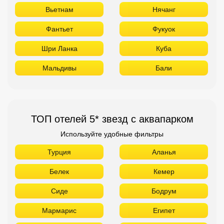
Вьетнам
Нячанг
Фантьет
Фукуок
Шри Ланка
Куба
Мальдивы
Бали
ТОП отелей 5* звезд с аквапарком
Используйте удобные фильтры
Турция
Аланья
Белек
Кемер
Сиде
Бодрум
Мармарис
Египет