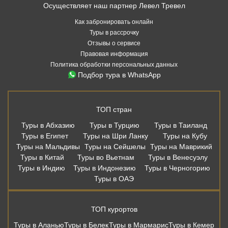
Осуществляет наш партнер Левел Тревел
Как забронировать онлайн
Туры в рассрочку
Отзывы о сервисе
Правовая информация
Политика обработки персональных данных
Подбор тура в WhatsApp
ТОП стран
Туры в Абхазию
Туры в Турцию
Туры в Таиланд
Туры в Египет
Туры на Шри Ланку
Туры на Кубу
Туры на Мальдивы
Туры на Сейшелы
Туры на Маврикий
Туры в Китай
Туры во Вьетнам
Туры в Венесуэлу
Туры в Индию
Туры в Индонезию
Туры в Черногорию
Туры в ОАЭ
ТОП курортов
Туры в Аланью
Туры в Белек
Туры в Мармарис
Туры в Кемер