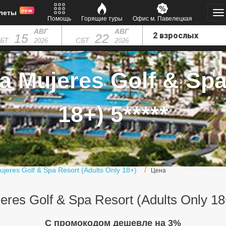
new
леты
Помощь
Горящие туры
Офис м. Павелецкая
АВГ
АВГ
15
22
БТ
СБТ
2026
2026
a Mujeres Golf & Spa
18+) 5*****
ujeres Golf & Spa Resort (Adults Only 18+)
Цена
eres Golf & Spa Resort (Adults Only 1
C промокодом дешевле на 3%