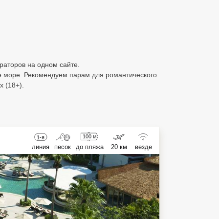
ераторов на одном сайте.
е море. Рекомендуем парам для романтического
 (18+).
100 м
1-я
линия
песок
до пляжа
20 км
везде