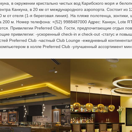
анкуна, в окружении кристально чистых вод Карибского моря и бело
ентра Канкуна, в 20 км от международного аэропорта. Состоит из 1
 м от отеля (1-я береговая линия). На пляже полотенца, зонтики, 
 200 м. Номер телефона: +(52) 9988487000 Адрес: Канкун, Lote RTH-
ся. Привилегии Preferred Club. Гости, предпочитающие отдых по
ющие привилегии: -ускоренный check-in и check-out -статус и пов
стей Preferred Club -частный Club Lounge -ежедневный континентал
 компьютером в холле Preferred Club -улучшенный ассортимент ми