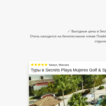
Египет
Куба
Шри Ланка
✅ Выгодные цены в Secre
Отель находится на белопесчаном пляже Плайя
Бали
отдыха
Вьетнам
Хайнань
Канкун
,
Мексика
Северный Гоа
Туры в
Secrets Playa Mujeres Golf & S
Южный Гоа
Занзибар
Абхазия
Большой Сочи