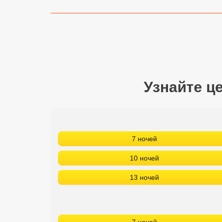
Сетевые отели Турции
Сетевые отели Египта
Сетевые отели ОАЭ
Сетевые отели Таиланда
Узнайте ц
Сетевые отели Шри Ланки
Сетевые отели Вьетнама
7 ночей
10 ночей
Сетевые отели Мальдив
13 ночей
Сетевые отели Бали
Сетевые отели Сейшел
Сетевые отели Маврикия