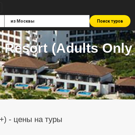
Поиск туров
 Resort (Adults Only
8+) - цены на туры