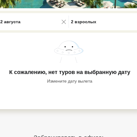
0 results available. Select is focus
22 августа
2 взрослых
К сожалению, нет туров
на выбранную дату
Измените дату вылета