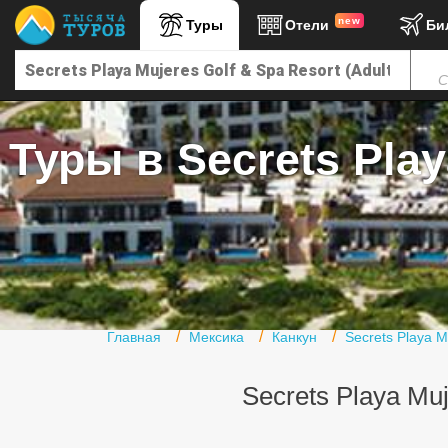
new
Туры
Отели
Би
Главная
С
Горящие туры
Туры в Турцию
Туры в Secrets Play
Туры в Египет
Туры в ОАЭ
Офис г. Москва
Помощь
Подборки отелей
Главная
Мексика
Канкун
Secrets Playa M
Турция
Secrets Playa Muj
Таиланд
ОАЭ