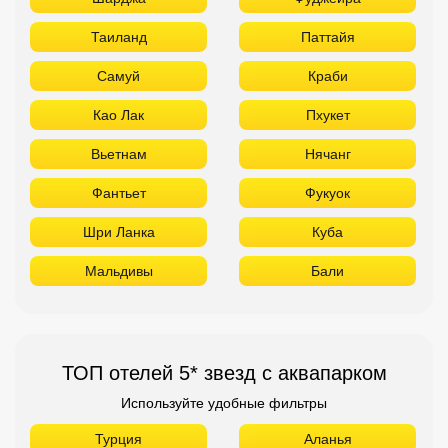
Таиланд
Паттайя
Самуй
Краби
Као Лак
Пхукет
Вьетнам
Нячанг
Фантьет
Фукуок
Шри Ланка
Куба
Мальдивы
Бали
ТОП отелей 5* звезд с аквапарком
Используйте удобные фильтры
Турция
Аланья