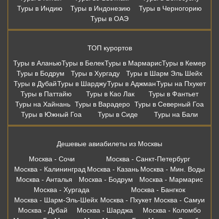
Туры в Индию
Туры в Индонезию
Туры в Черногорию
Туры в ОАЭ
ТОП курортов
Туры в Аланью
Туры в Белек
Туры в Мармарис
Туры в Кемер
Туры в Бодрум
Туры в Хургаду
Туры в Шарм Эль Шейх
Туры в Дубай
Туры в Шарджу
Туры в Аджман
Туры на Пхукет
Туры в Паттайю
Туры в Као Лак
Туры в Фантьет
Туры на Хайнань
Туры в Варадеро
Туры в Северный Гоа
Туры в Южный Гоа
Туры в Сиде
Туры на Бали
Дешевые авиабилеты из Москвы
Москва - Сочи
Москва - Санкт-Петербург
Москва - Калининград
Москва - Казань
Москва - Мин. Воды
Москва - Анталья
Москва - Бодрум
Москва - Мармарис
Москва - Хургада
Москва - Бангкок
Москва - Шарм-Эль-Шейх
Москва - Пхукет
Москва - Самуи
Москва - Дубай
Москва - Шарджа
Москва - Коломбо