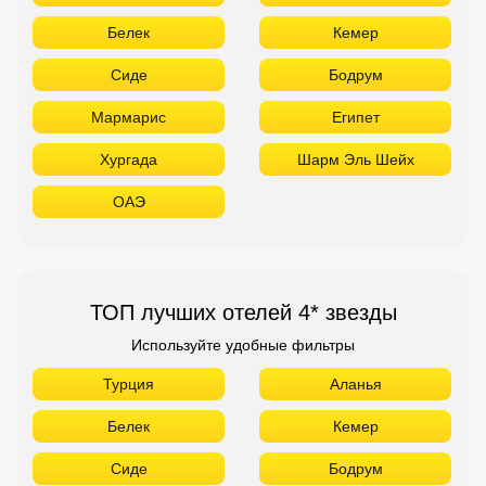
Белек
Кемер
Сиде
Бодрум
Мармарис
Египет
Хургада
Шарм Эль Шейх
ОАЭ
ТОП лучших отелей 4* звезды
Используйте удобные фильтры
Турция
Аланья
Белек
Кемер
Сиде
Бодрум