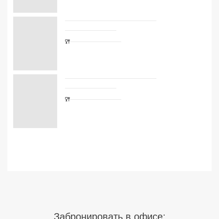
Сетевые отели Турции
Сетевые отели Египта
Сетевые отели ОАЭ
Сетевые отели Таиланда
Сетевые отели Шри Ланки
Сетевые отели Вьетнама
Сетевые отели Мальдив
Сетевые отели Бали
Сетевые отели Сейшел
Забронировать в офисе:
Сетевые отели Маврикия