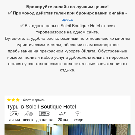
Бронируйте онлайн по лучшим ценам!
Египет
✅ Промокод действителен при бронировании онлайн
-
здесь
Куба
✅ Выгодные цены в Soleil Boutique Hotel от всех
туроператоров на одном сайте.
Шри Ланка
Бутик-отель, удобно расположенный по отношению ко многим
туристическим местам, обеспечит вам комфортное
Бали
пребывание на прекрасном курорте Эйлата. Обустроенные
номера, полный набор услуг и доброжелательный персонал
Вьетнам
оставят у вас только самые положительные впечатления от
отдыха.
Хайнань
Северный Гоа
Южный Гоа
Эйлат
,
Израиль
Туры в
Soleil Boutique Hotel
Занзибар
100 м
2-я
Абхазия
линия
песок
до пляжа
20 км
везде
Большой Сочи