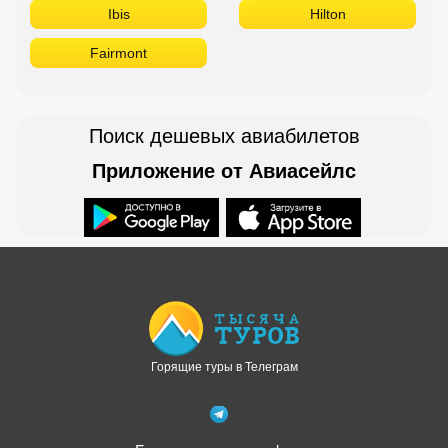
Ibis
Hilton
Fairmont
Поиск дешевых авиабилетов
Приложение от Авиасейлс
Доступно в
Загрузите в
Горящие туры в Телеграм