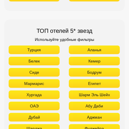
ТОП отелей 5* звезд
Используйте удобные фильтры
Турция
Аланья
Белек
Кемер
Сиде
Бодрум
Мармарис
Египет
Хургада
Шарм Эль Шейх
ОАЭ
Абу Даби
Дубай
Аджман
Шарджа
Фуджейра