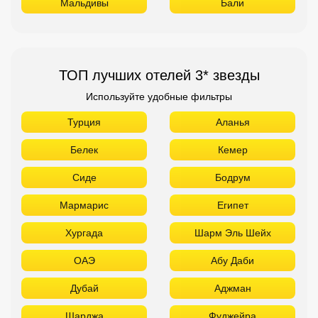
Мальдивы
Бали
ТОП лучших отелей 3* звезды
Используйте удобные фильтры
Турция
Аланья
Белек
Кемер
Сиде
Бодрум
Мармарис
Египет
Хургада
Шарм Эль Шейх
ОАЭ
Абу Даби
Дубай
Аджман
Шарджа
Фуджейра