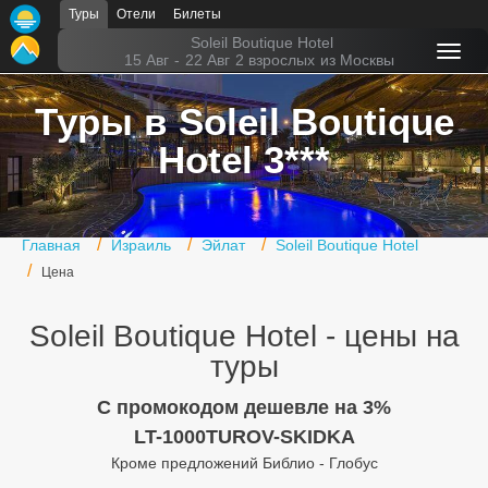
Туры
Отели
Билеты
Главная
Soleil Boutique Hotel
15 Авг
-
22 Авг
2 взрослых
из Москвы
Горящие туры
Туры в Soleil Boutique
Туры в Турцию
Hotel 3***
Туры в Египет
Туры в ОАЭ
Главная
Израиль
Эйлат
Soleil Boutique Hotel
Офис г. Москва
Цена
Помощь
Soleil Boutique Hotel - цены на
Подборки отелей
туры
Турция
C промокодом дешевле на 3%
LT-1000TUROV-SKIDKA
Таиланд
Кроме предложений Библио - Глобус
ОАЭ