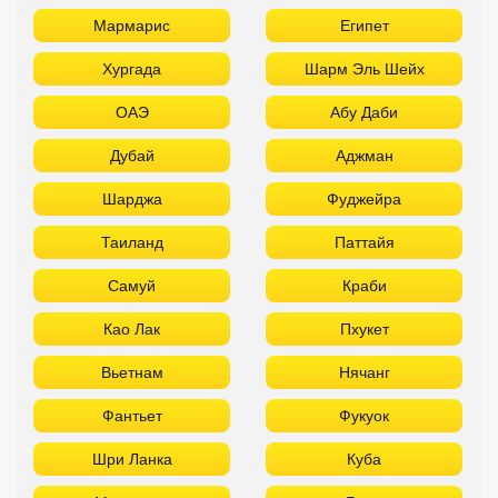
Мармарис
Египет
Хургада
Шарм Эль Шейх
ОАЭ
Абу Даби
Дубай
Аджман
Шарджа
Фуджейра
Таиланд
Паттайя
Самуй
Краби
Као Лак
Пхукет
Вьетнам
Нячанг
Фантьет
Фукуок
Шри Ланка
Куба