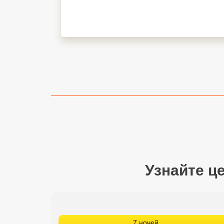
Сетевые отели Турции
Сетевые отели Египта
Сетевые отели ОАЭ
Сетевые отели Таиланда
Сетевые отели Шри Ланки
Сетевые отели Вьетнама
Сетевые отели Мальдив
Узнайте ц
Сетевые отели Бали
Сетевые отели Сейшел
Сетевые отели Маврикия
7 ночей