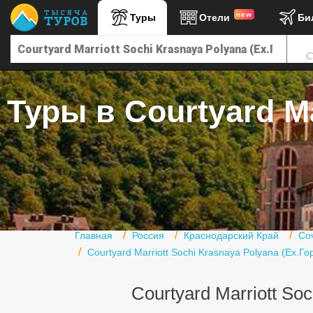
new
Туры
Отели
Би
Главная
С
Горящие туры
Туры в Турцию
Туры в Courtyard Ma
Туры в Египет
Туры в ОАЭ
Офис г. Москва
Помощь
Подборки отелей
Главная
Россия
Краснодарский Край
Со
Courtyard Marriott Sochi Krasnaya Polyana (Ex.Г
Турция
Таиланд
Courtyard Marriott So
ОАЭ