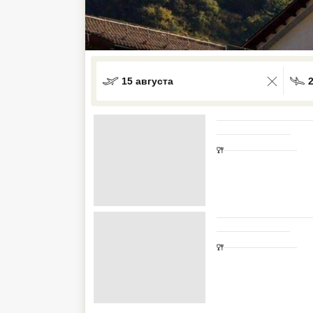
Кав Мин Воды
Экскурсионные туры
VIP отели 5 звезд
15 августа
ТОП 10 лучших отелей 5*
ТОП 10 недорогих отелей
5*
Лучшие отели 4* звезды
Недорогие отели 4*
звезды
Лучшие отели 3* звезды
Недорогие отели 3*
звезды