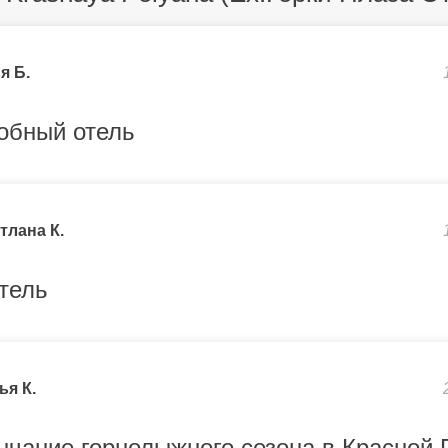
я Б.
обный отель
тлана К.
тель
ья К.
нчание горнолыжного сезона в Красной