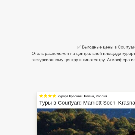
Египет
Куба
Шри Ланка
✅ Выгодные цены в Courtyard
Бали
Отель расположен на центральной площади курорта 
Вьетнам
экскурсионному центру и кинотеатру. Атмосфера и
Хайнань
Северный Гоа
Южный Гоа
курорт Красная Поляна
,
Россия
Туры в
Courtyard Marriott Sochi Kras
Занзибар
Абхазия
Большой Сочи