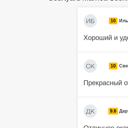
10
Иль
Хороший и уд
10
Све
Прекрасный о
9.6
Дар
Отличное око