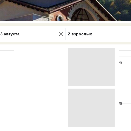
0 results available. Select is focus
23 августа
2 взрослых