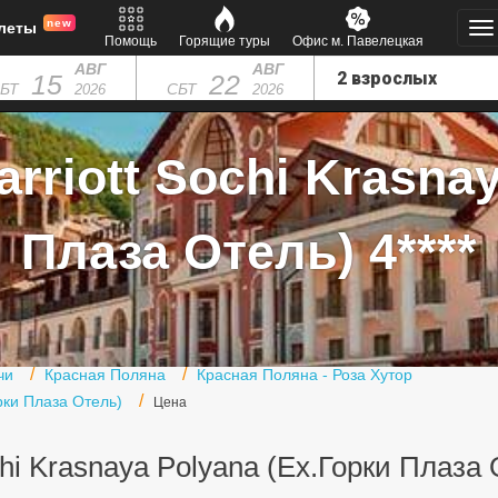
new
леты
Помощь
Горящие туры
Офис м. Павелецкая
АВГ
АВГ
15
22
БТ
СБТ
2026
2026
rriott Sochi Krasna
Плаза Отель) 4****
чи
Красная Поляна
Красная Поляна - Роза Хутор
орки Плаза Отель)
Цена
chi Krasnaya Polyana (Ex.Горки Плаза