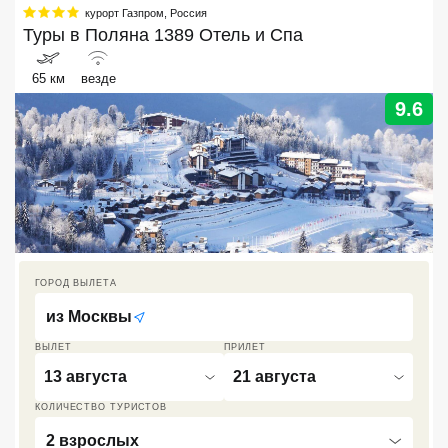
курорт Газпром
,
Россия
Кав Мин Воды
Туры в
Поляна 1389 Отель и Спа
Экскурсионные туры
65 км
везде
9.6
VIP отели 5 звезд
ТОП 10 лучших отелей 5*
ТОП 10 недорогих отелей
5*
Лучшие отели 4* звезды
ГОРОД ВЫЛЕТА
Недорогие отели 4*
из
Москвы
звезды
ВЫЛЕТ
ПРИЛЕТ
Лучшие отели 3* звезды
13 августа
21 августа
Недорогие отели 3*
КОЛИЧЕСТВО ТУРИСТОВ
звезды
2 взрослых