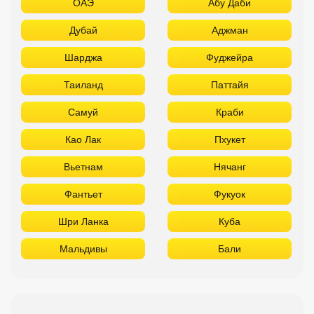
ОАЭ
Абу Даби
Дубай
Аджман
Шарджа
Фуджейра
Таиланд
Паттайя
Самуй
Краби
Као Лак
Пхукет
Вьетнам
Нячанг
Фантьет
Фукуок
Шри Ланка
Куба
Мальдивы
Бали