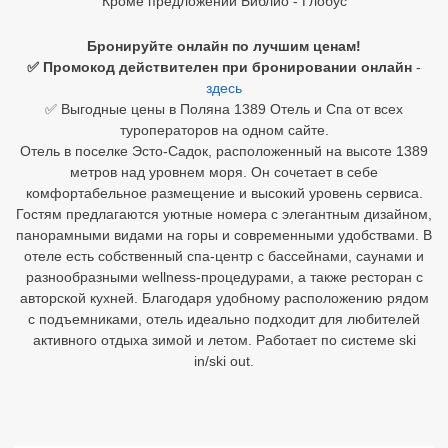
Кроме предложений Библио - Глобус
Египет
Бронируйте онлайн по лучшим ценам!
✅ Промокод действителен при бронировании онлайн
-
Куба
здесь
✅ Выгодные цены в Поляна 1389 Отель и Спа от всех
Шри Ланка
туроператоров на одном сайте.
Отель в поселке Эсто-Садок, расположенный на высоте 1389
Бали
метров над уровнем моря. Он сочетает в себе
комфортабельное размещение и высокий уровень сервиса.
Вьетнам
Гостям предлагаются уютные номера с элегантным дизайном,
панорамными видами на горы и современными удобствами. В
Хайнань
отеле есть собственный спа-центр с бассейнами, саунами и
разнообразными wellness-процедурами, а также ресторан с
Северный Гоа
авторской кухней. Благодаря удобному расположению рядом
Южный Гоа
с подъемниками, отель идеально подходит для любителей
активного отдыха зимой и летом. Работает по системе ski
Занзибар
in/ski out.
Абхазия
Большой Сочи