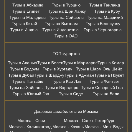
Туры в Абхазию
Туры в Турцию
Туры в Таиланд
Туры в Египет
Туры на Шри Ланку
Туры на Кубу
Туры на Мальдивы
Туры на Сейшелы
Туры на Маврикий
Туры в Китай
Туры во Вьетнам
Туры в Венесуэлу
Туры в Индию
Туры в Индонезию
Туры в Черногорию
Туры в ОАЭ
ТОП курортов
Туры в Аланью
Туры в Белек
Туры в Мармарис
Туры в Кемер
Туры в Бодрум
Туры в Хургаду
Туры в Шарм Эль Шейх
Туры в Дубай
Туры в Шарджу
Туры в Аджман
Туры на Пхукет
Туры в Паттайю
Туры в Као Лак
Туры в Фантьет
Туры на Хайнань
Туры в Варадеро
Туры в Северный Гоа
Туры в Южный Гоа
Туры в Сиде
Туры на Бали
Дешевые авиабилеты из Москвы
Москва - Сочи
Москва - Санкт-Петербург
Москва - Калининград
Москва - Казань
Москва - Мин. Воды