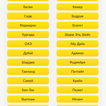
Белек
Кемер
Сиде
Бодрум
Мармарис
Египет
Хургада
Шарм Эль Шейх
ОАЭ
Абу Даби
Дубай
Аджман
Шарджа
Фуджейра
Таиланд
Паттайя
Самуй
Краби
Као Лак
Пхукет
Вьетнам
Нячанг