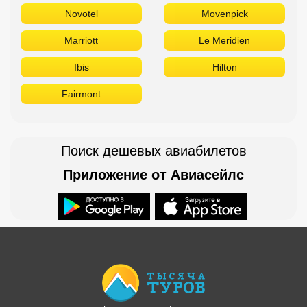
Novotel
Movenpick
Marriott
Le Meridien
Ibis
Hilton
Fairmont
Поиск дешевых авиабилетов
Приложение от Авиасейлс
Доступно в
Загрузите в