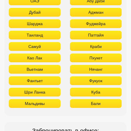
ОАЭ
Абу Даби
Дубай
Аджман
Шарджа
Фуджейра
Таиланд
Паттайя
Самуй
Краби
Као Лак
Пхукет
Вьетнам
Нячанг
Фантьет
Фукуок
Шри Ланка
Куба
Мальдивы
Бали
Забронировать в офисе: