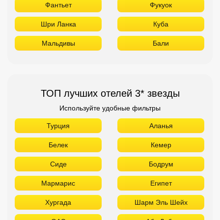
Фантьет
Фукуок
Шри Ланка
Куба
Мальдивы
Бали
ТОП лучших отелей 3* звезды
Используйте удобные фильтры
Турция
Аланья
Белек
Кемер
Сиде
Бодрум
Мармарис
Египет
Хургада
Шарм Эль Шейх