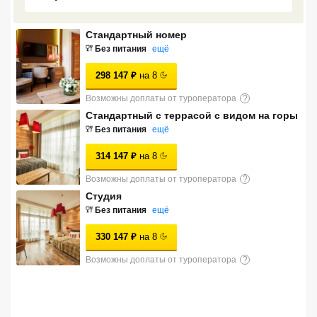
Сетевые отели Турции
Стандартный номер
Сетевые отели Египта
Без питания
ещё
Сетевые отели ОАЭ
298 147
₽
на
8
Возможны доплаты от туроператора
?
Сетевые отели Таиланда
Стандартный с террасой с видом на горы
Без питания
ещё
Сетевые отели Шри Ланки
314 147
₽
на
8
Возможны доплаты от туроператора
?
Сетевые отели Вьетнама
Студия
Без питания
ещё
Сетевые отели Мальдив
330 147
₽
на
8
Сетевые отели Бали
Возможны доплаты от туроператора
?
Сетевые отели Сейшел
Сетевые отели Маврикия