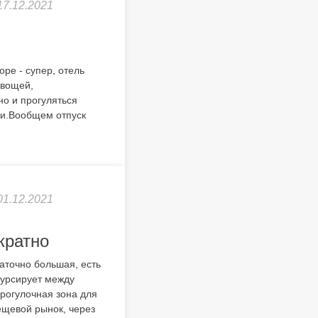
17.12.2021
ре - супер, отель
овощей,
но и прогуляться
ли.Вообщем отпуск
01.12.2021
кратно
аточно большая, есть
курсирует между
прогулочная зона для
ещевой рынок, через