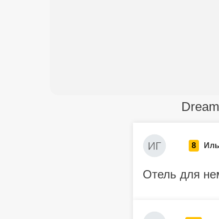
Dream 
8
Иль
Отель для не