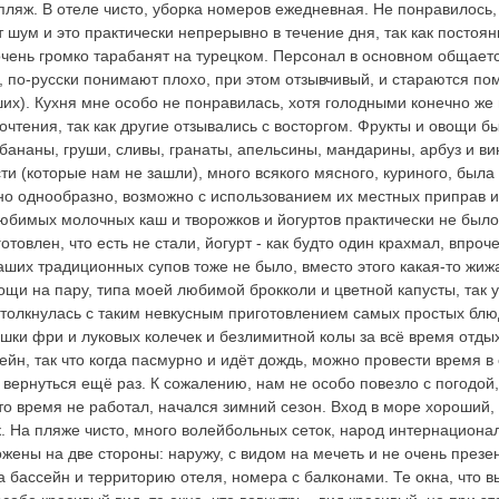
пляж. В отеле чисто, уборка номеров ежедневная. Не понравилось,
т шум и это практически непрерывно в течение дня, так как постоян
очень громко тарабанят на турецком. Персонал в основном общаетс
 по-русски понимают плохо, при этом отзывчивый, и стараются пом
их). Кухня мне особо не понравилась, хотя голодными конечно же 
тения, так как другие отзывались с восторгом. Фрукты и овощи бы
 бананы, груши, сливы, гранаты, апельсины, мандарины, арбуз и в
и (которые нам не зашли), много всякого мясного, куриного, была 
но однообразно, возможно с использованием их местных приправ и
любимых молочных каш и творожков и йогуртов практически не было
отовлен, что есть не стали, йогурт - как будто один крахмал, впроче
аших традиционных супов тоже не было, вместо этого какая-то жиж
ощи на пару, типа моей любимой брокколи и цветной капусты, так 
 столкнулась с таким невкусным приготовлением самых простых блюд
ошки фри и луковых колечек и безлимитной колы за всё время отдых
йн, так что когда пасмурно и идёт дождь, можно провести время в
 вернуться ещё раз. К сожалению, нам не особо повезло с погодой
то время не работал, начался зимний сезон. Вход в море хороший, 
. На пляже чисто, много волейбольных сеток, народ интернационал
жены на две стороны: наружу, с видом на мечеть и не очень презен
а бассейн и территорию отеля, номера с балконами. Те окна, что в