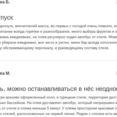
на Б.
тпуск
охнуть, впечатлений масса, во-первых с погодой очень повезло, мо
 питание всегда горячее и разнообразное, много выбора фруктов и 
амма ежедневная, на пляж регулярно ходил автобус от отеля. Мож
р убирали ежедневно, все чисто и уютно. мини бар всегда пополня
ему обслуживающему персоналу, и руководящему составу отеля.
на М.
ь, можно останавливаться в нёс неодно
три красиво оформленный холл, в турецком стиле, территория дост
лько бассейнов. На пляж доставляет автобус, который непрерывно 
ь от отеля и пляжа меньше 5 минут. У пляжа просторная красивая 
х отелей, расположенных на первой линии. Рядом с отелем есть в