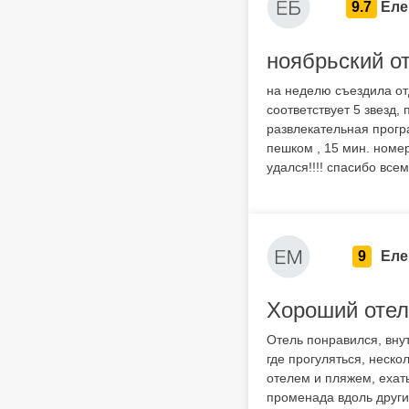
9.7
Еле
ноябрьский о
на неделю съездила отд
соответствует 5 звезд,
развлекательная прогр
пешком , 15 мин. номе
удался!!!! спасибо вс
9
Еле
Хороший отел
Отель понравился, вну
где прогуляться, неско
отелем и пляжем, ехат
променада вдоль други