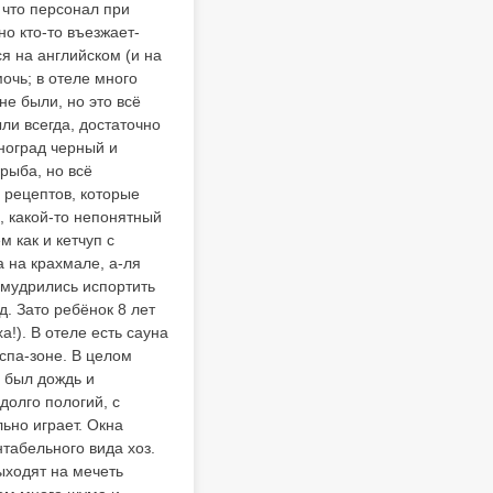
 что персонал при
но кто-то въезжает-
я на английском (и на
очь; в отеле много
не были, но это всё
ли всегда, достаточно
иноград черный и
рыба, но всё
 рецептов, которые
, какой-то непонятный
м как и кетчуп с
а на крахмале, а-ля
умудрились испортить
. Зато ребёнок 8 лет
а!). В отеле есть сауна
 спа-зоне. В целом
, был дождь и
долго пологий, с
ьно играет. Окна
табельного вида хоз.
ыходят на мечеть