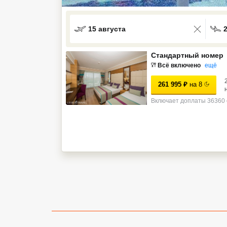
Кав Мин Воды
15 августа
Экскурсионные туры
VIP отели 5 звезд
Стандартный номер
Всё включено
ещё
ТОП 10 лучших отелей 5*
261 995
₽
на
8
Включает доплаты 36360 
ТОП 10 недорогих отелей
5*
Лучшие отели 4* звезды
Недорогие отели 4*
звезды
Лучшие отели 3* звезды
Недорогие отели 3*
звезды