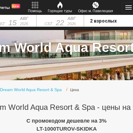
new
леты
Помощь
Горящие туры
Офис м. Павелецкая
АВГ
АВГ
15
22
БТ
СБТ
2026
2026
m World Aqua Resort 
Dream World Aqua Resort & Spa
Цена
m World Aqua Resort & Spa - цены на
C промокодом дешевле на 3%
LT-1000TUROV-SKIDKA