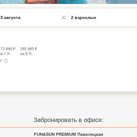
0 results available. Select is focus
23 августа
2 взрослых
272 890
₽
285 985
₽
на
7
на
9
₽
?
Забронировать в офисе:
FUN&SUN PREMIUM Павелецкая