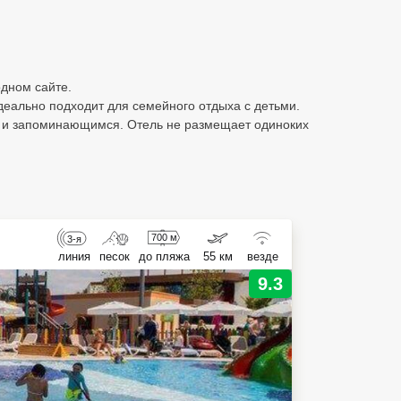
одном сайте.
деально подходит для семейного отдыха с детьми.
 и запоминающимся. Отель не размещает одиноких
700 м
3-я
линия
песок
до пляжа
55 км
везде
9.3