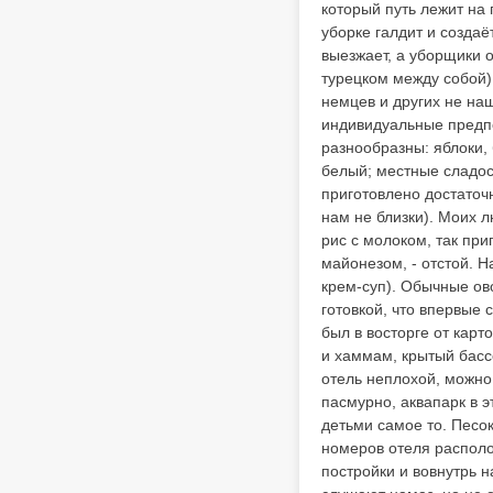
который путь лежит на 
уборке галдит и создаё
выезжает, а уборщики 
турецком между собой),
немцев и других не наш
индивидуальные предпоч
разнообразны: яблоки,
белый; местные сладост
приготовлено достаточ
нам не близки). Моих 
рис с молоком, так приг
майонезом, - отстой. Н
крем-суп). Обычные ов
готовкой, что впервые
был в восторге от карт
и хаммам, крытый бассе
отель неплохой, можно
пасмурно, аквапарк в э
детьми самое то. Песок
номеров отеля располо
постройки и вовнутрь н