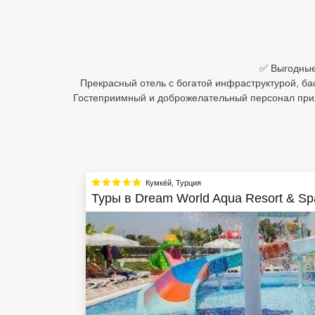
Египет
Куба
✅ Выгодные 
Шри Ланка
Прекрасный отель с богатой инфраструктурой, ба
Гостеприимный и доброжелательный персонал при
Бали
Вьетнам
Хайнань
Кумкёй
,
Турция
Северный Гоа
Туры в
Dream World Aqua Resort & Sp
Южный Гоа
Занзибар
Абхазия
Большой Сочи