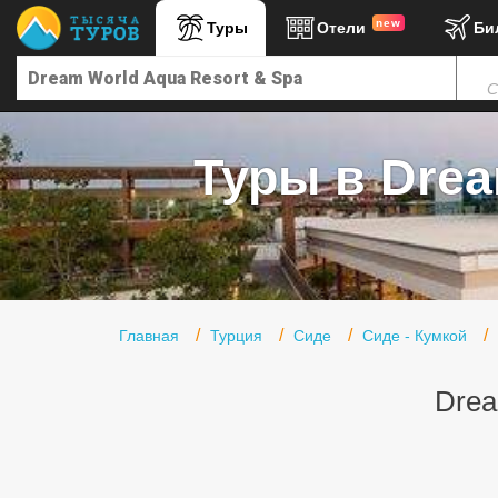
new
Туры
Отели
Би
Главная
С
Горящие туры
Туры в Турцию
Туры в Drea
Туры в Египет
Туры в ОАЭ
Офис г. Москва
Помощь
Главная
Турция
Сиде
Сиде - Кумкой
Подборки отелей
Drea
Турция
Таиланд
ОАЭ