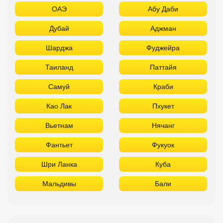
ОАЭ
Абу Даби
Дубай
Аджман
Шарджа
Фуджейра
Таиланд
Паттайя
Самуй
Краби
Као Лак
Пхукет
Вьетнам
Нячанг
Фантьет
Фукуок
Шри Ланка
Куба
Мальдивы
Бали