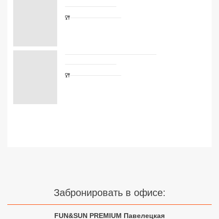
Сетевые отели Турции
Сетевые отели Египта
Сетевые отели ОАЭ
Сетевые отели Таиланда
Сетевые отели Шри Ланки
Сетевые отели Вьетнама
Сетевые отели Мальдив
Сетевые отели Бали
Забронировать в офисе:
Сетевые отели Сейшел
Сетевые отели Маврикия
FUN&SUN PREMIUM Павелецкая