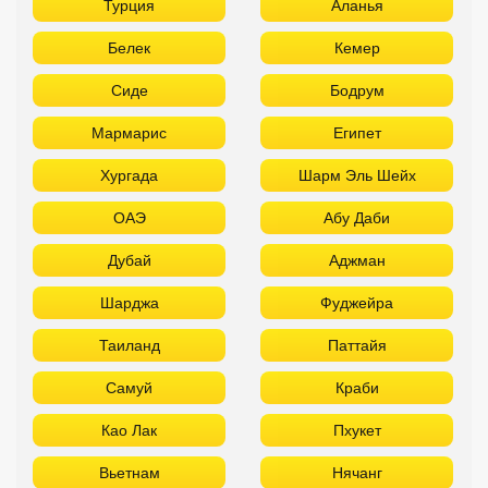
Турция
Аланья
Белек
Кемер
Сиде
Бодрум
Мармарис
Египет
Хургада
Шарм Эль Шейх
ОАЭ
Абу Даби
Дубай
Аджман
Шарджа
Фуджейра
Таиланд
Паттайя
Самуй
Краби
Као Лак
Пхукет
Вьетнам
Нячанг