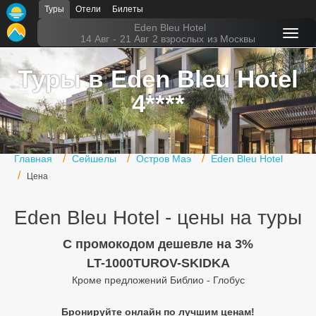
Туры
Отели
Билеты
Главная
Eden Bleu Hotel
14 Авг
-
21 Авг
2 взрослых
из Москвы
Горящие туры
Туры в Eden Bleu Hotel
Туры в Турцию
4****
Туры в Египет
Туры в ОАЭ
Главная
Сейшелы
Остров Маэ
Eden Bleu Hotel
Офис г. Москва
Цена
Помощь
Eden Bleu Hotel - цены на туры
Подборки отелей
C промокодом дешевле на 3%
Турция
LT-1000TUROV-SKIDKA
Кроме предложений Библио - Глобус
Таиланд
Бронируйте онлайн по лучшим ценам!
ОАЭ