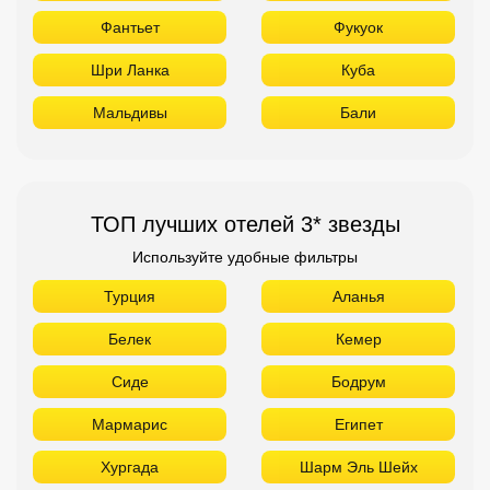
Фантьет
Фукуок
Шри Ланка
Куба
Мальдивы
Бали
ТОП лучших отелей 3* звезды
Используйте удобные фильтры
Турция
Аланья
Белек
Кемер
Сиде
Бодрум
Мармарис
Египет
Хургада
Шарм Эль Шейх