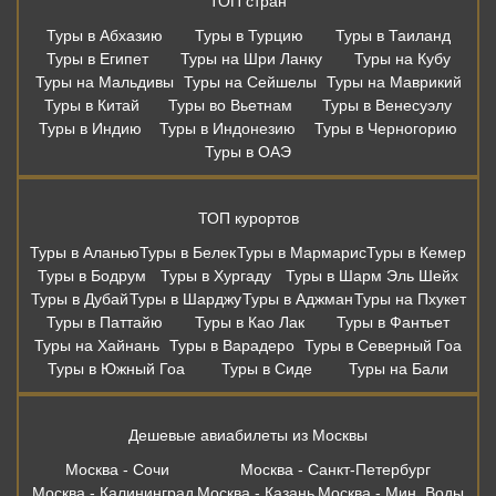
ТОП стран
Туры в Абхазию
Туры в Турцию
Туры в Таиланд
Туры в Египет
Туры на Шри Ланку
Туры на Кубу
Туры на Мальдивы
Туры на Сейшелы
Туры на Маврикий
Туры в Китай
Туры во Вьетнам
Туры в Венесуэлу
Туры в Индию
Туры в Индонезию
Туры в Черногорию
Туры в ОАЭ
ТОП курортов
Туры в Аланью
Туры в Белек
Туры в Мармарис
Туры в Кемер
Туры в Бодрум
Туры в Хургаду
Туры в Шарм Эль Шейх
Туры в Дубай
Туры в Шарджу
Туры в Аджман
Туры на Пхукет
Туры в Паттайю
Туры в Као Лак
Туры в Фантьет
Туры на Хайнань
Туры в Варадеро
Туры в Северный Гоа
Туры в Южный Гоа
Туры в Сиде
Туры на Бали
Дешевые авиабилеты из Москвы
Москва - Сочи
Москва - Санкт-Петербург
Москва - Калининград
Москва - Казань
Москва - Мин. Воды