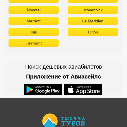
Novotel
Movenpick
Marriott
Le Meridien
Ibis
Hilton
Fairmont
Поиск дешевых авиабилетов
Приложение от Авиасейлс
Доступно в
Загрузите в