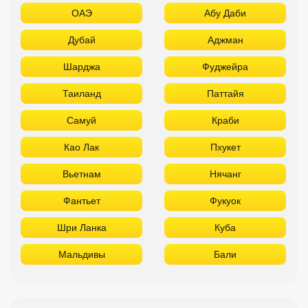
ОАЭ
Абу Даби
Дубай
Аджман
Шарджа
Фуджейра
Таиланд
Паттайя
Самуй
Краби
Као Лак
Пхукет
Вьетнам
Нячанг
Фантьет
Фукуок
Шри Ланка
Куба
Мальдивы
Бали