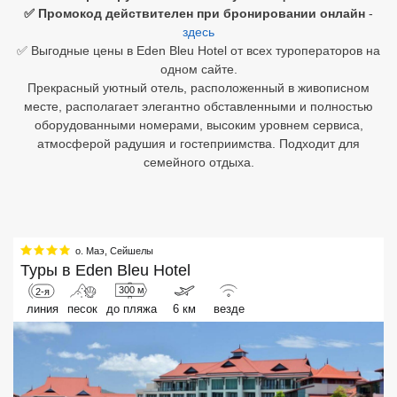
✅ Промокод действителен при бронировании онлайн
-
здесь
Египет
✅ Выгодные цены в Eden Bleu Hotel от всех туроператоров на
Куба
одном сайте.
Прекрасный уютный отель, расположенный в живописном
Шри Ланка
месте, располагает элегантно обставленными и полностью
оборудованными номерами, высоким уровнем сервиса,
Бали
атмосферой радушия и гостеприимства. Подходит для
семейного отдыха.
Вьетнам
Хайнань
Северный Гоа
о. Маэ
,
Сейшелы
Туры в
Eden Bleu Hotel
Южный Гоа
300 м
2-я
линия
песок
до пляжа
6 км
везде
Занзибар
Абхазия
Большой Сочи