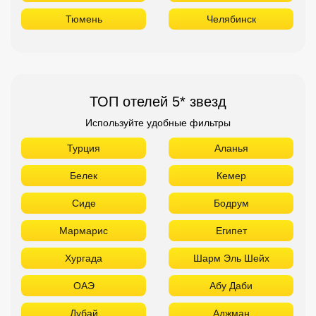
Тюмень
Челябинск
ТОП отелей 5* звезд
Используйте удобные фильтры
Турция
Аланья
Белек
Кемер
Сиде
Бодрум
Мармарис
Египет
Хургада
Шарм Эль Шейх
ОАЭ
Абу Даби
Дубай
Аджман