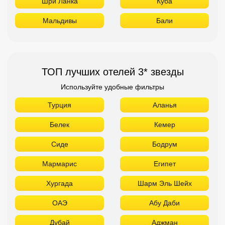
Шри Ланка
Куба
Мальдивы
Бали
ТОП лучших отелей 3* звезды
Используйте удобные фильтры
Турция
Аланья
Белек
Кемер
Сиде
Бодрум
Мармарис
Египет
Хургада
Шарм Эль Шейх
ОАЭ
Абу Даби
Дубай
Аджман