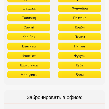
Шарджа
Фуджейра
Таиланд
Паттайя
Самуй
Краби
Као Лак
Пхукет
Вьетнам
Нячанг
Фантьет
Фукуок
Шри Ланка
Куба
Мальдивы
Бали
Забронировать в офисе: