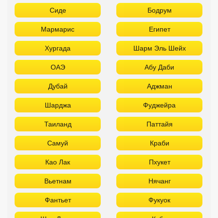
Сиде
Бодрум
Мармарис
Египет
Хургада
Шарм Эль Шейх
ОАЭ
Абу Даби
Дубай
Аджман
Шарджа
Фуджейра
Таиланд
Паттайя
Самуй
Краби
Као Лак
Пхукет
Вьетнам
Нячанг
Фантьет
Фукуок