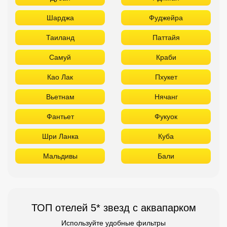
Шарджа
Фуджейра
Таиланд
Паттайя
Самуй
Краби
Као Лак
Пхукет
Вьетнам
Нячанг
Фантьет
Фукуок
Шри Ланка
Куба
Мальдивы
Бали
ТОП отелей 5* звезд с аквапарком
Используйте удобные фильтры