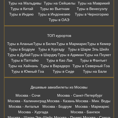
Туры на Мальдивы
Туры на Сейшелы
Туры на Маврикий
Туры в Китай
Туры во Вьетнам
Туры в Венесуэлу
Туры в Индию
Туры в Индонезию
Туры в Черногорию
Туры в ОАЭ
ТОП курортов
Туры в Аланью
Туры в Белек
Туры в Мармарис
Туры в Кемер
Туры в Бодрум
Туры в Хургаду
Туры в Шарм Эль Шейх
Туры в Дубай
Туры в Шарджу
Туры в Аджман
Туры на Пхукет
Туры в Паттайю
Туры в Као Лак
Туры в Фантьет
Туры на Хайнань
Туры в Варадеро
Туры в Северный Гоа
Туры в Южный Гоа
Туры в Сиде
Туры на Бали
Дешевые авиабилеты из Москвы
Москва - Сочи
Москва - Санкт-Петербург
Москва - Калининград
Москва - Казань
Москва - Мин. Воды
Москва - Анталья
Москва - Бодрум
Москва - Мармарис
Москва - Хургада
Москва - Бангкок
Москва - Шарм-Эль-Шейх
Москва - Пхукет
Москва - Самуи