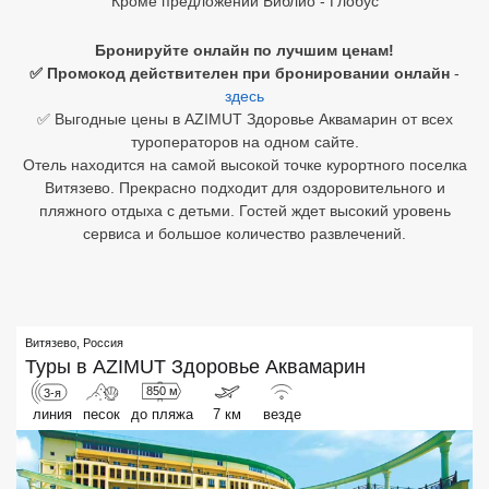
Кроме предложений Библио - Глобус
Египет
Бронируйте онлайн по лучшим ценам!
✅ Промокод действителен при бронировании онлайн
-
Куба
здесь
✅ Выгодные цены в AZIMUT Здоровье Аквамарин от всех
Шри Ланка
туроператоров на одном сайте.
Отель находится на самой высокой точке курортного поселка
Бали
Витязево. Прекрасно подходит для оздоровительного и
пляжного отдыха с детьми. Гостей ждет высокий уровень
Вьетнам
сервиса и большое количество развлечений.
Хайнань
Северный Гоа
Витязево
,
Россия
Южный Гоа
Туры в
AZIMUT Здоровье Аквамарин
Занзибар
850 м
3-я
линия
песок
до пляжа
7 км
везде
Абхазия
Большой Сочи