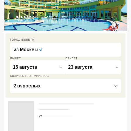
Кав Мин Воды
Экскурсионные туры
VIP отели 5 звезд
ГОРОД ВЫЛЕТА
ТОП 10 лучших отелей 5*
из
Москвы
ВЫЛЕТ
ПРИЛЕТ
ТОП 10 недорогих отелей
5*
15 августа
23 августа
КОЛИЧЕСТВО ТУРИСТОВ
Лучшие отели 4* звезды
2 взрослых
Недорогие отели 4*
звезды
Лучшие отели 3* звезды
Недорогие отели 3*
звезды