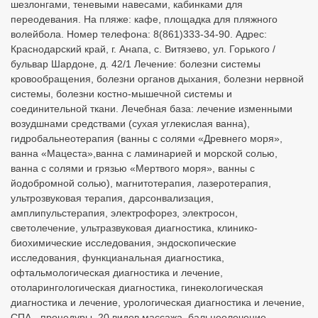
шезлонгами, теневыми навесами, кабинками для
переодевания. На пляже: кафе, площадка для пляжного
волейбола. Номер телефона: 8(861)333-34-90. Адрес:
Краснодарский край, г. Анапа, с. Витязево, ул. Горького /
бульвар Шардоне, д. 42/1 Лечение: болезни системы
кровообращения, болезни органов дыхания, болезни нервной
системы, болезни костно-мышечной системы и
соединительной ткани. Лечебная база: лечение изменными
возудшнами средствами (сухая углекислая ванна),
гидробальнеотерапия (ванны с солями «Древнего моря»,
ванна «Мацеста»,ванна с ламинарией и морской солью,
ванна с солями и грязью «Мертвого моря», ванны с
йодобромной солью), магнитотерапия, лазеротерапия,
ультрозвуковая терапия, дарсонвализация,
амплипульстерапия, электрофорез, электросон,
светолечение, ультразвуковая диагностика, клинико-
биохимические исследования, эндоскопические
исследования, функцианальная диагностика,
офтальмологическая диагностика и лечение,
отоларингологическая диагностика, гинекологическая
диагностика и лечение, урологическая диагностика и лечение,
СПА - процедуры, 20 видов массажа, бальнеолечение