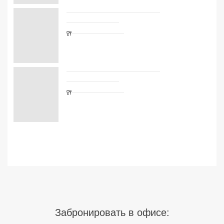
Сетевые отели Турции
Сетевые отели Египта
Сетевые отели ОАЭ
Сетевые отели Таиланда
Сетевые отели Шри Ланки
Сетевые отели Вьетнама
Сетевые отели Мальдив
Сетевые отели Бали
Сетевые отели Сейшел
Забронировать в офисе:
Сетевые отели Маврикия