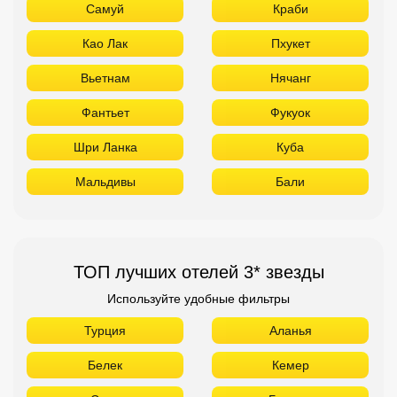
Самуй
Краби
Као Лак
Пхукет
Вьетнам
Нячанг
Фантьет
Фукуок
Шри Ланка
Куба
Мальдивы
Бали
ТОП лучших отелей 3* звезды
Используйте удобные фильтры
Турция
Аланья
Белек
Кемер