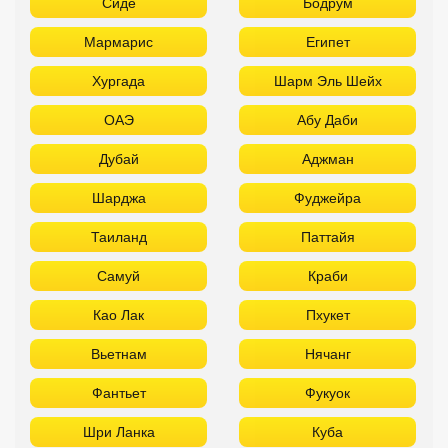
Сиде
Бодрум
Мармарис
Египет
Хургада
Шарм Эль Шейх
ОАЭ
Абу Даби
Дубай
Аджман
Шарджа
Фуджейра
Таиланд
Паттайя
Самуй
Краби
Као Лак
Пхукет
Вьетнам
Нячанг
Фантьет
Фукуок
Шри Ланка
Куба