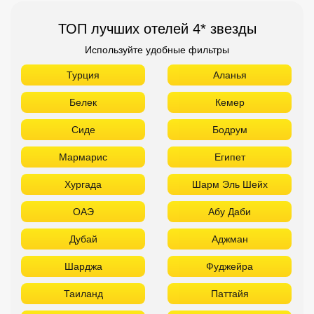
ТОП лучших отелей 4* звезды
Используйте удобные фильтры
Турция
Аланья
Белек
Кемер
Сиде
Бодрум
Мармарис
Египет
Хургада
Шарм Эль Шейх
ОАЭ
Абу Даби
Дубай
Аджман
Шарджа
Фуджейра
Таиланд
Паттайя