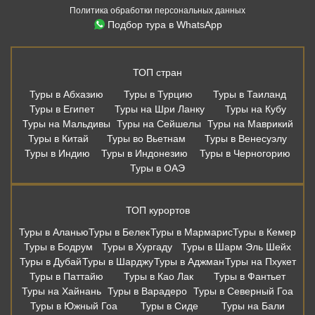
Политика обработки персональных данных
Подбор тура в WhatsApp
ТОП стран
Туры в Абхазию
Туры в Турцию
Туры в Таиланд
Туры в Египет
Туры на Шри Ланку
Туры на Кубу
Туры на Мальдивы
Туры на Сейшелы
Туры на Маврикий
Туры в Китай
Туры во Вьетнам
Туры в Венесуэлу
Туры в Индию
Туры в Индонезию
Туры в Черногорию
Туры в ОАЭ
ТОП курортов
Туры в Аланью
Туры в Белек
Туры в Мармарис
Туры в Кемер
Туры в Бодрум
Туры в Хургаду
Туры в Шарм Эль Шейх
Туры в Дубай
Туры в Шарджу
Туры в Аджман
Туры на Пхукет
Туры в Паттайю
Туры в Као Лак
Туры в Фантьет
Туры на Хайнань
Туры в Варадеро
Туры в Северный Гоа
Туры в Южный Гоа
Туры в Сиде
Туры на Бали