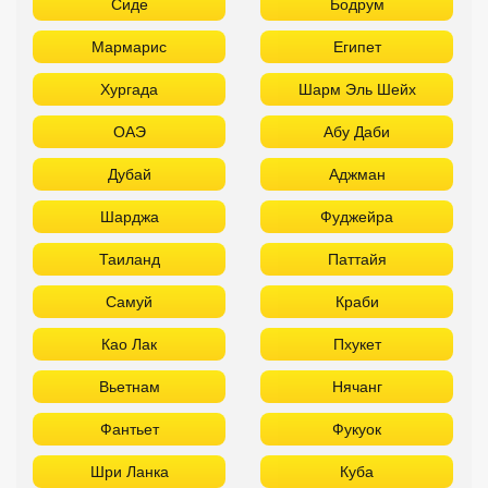
Сиде
Бодрум
Мармарис
Египет
Хургада
Шарм Эль Шейх
ОАЭ
Абу Даби
Дубай
Аджман
Шарджа
Фуджейра
Таиланд
Паттайя
Самуй
Краби
Као Лак
Пхукет
Вьетнам
Нячанг
Фантьет
Фукуок
Шри Ланка
Куба