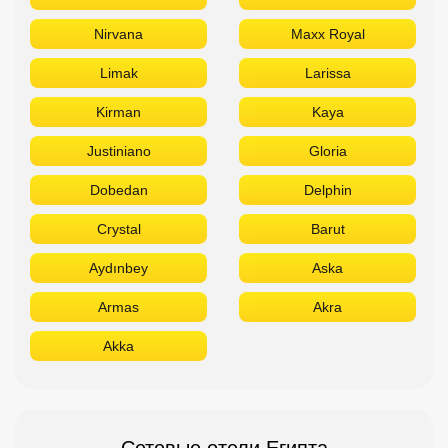
Nirvana
Maxx Royal
Limak
Larissa
Kirman
Kaya
Justiniano
Gloria
Dobedan
Delphin
Crystal
Barut
Aydınbey
Aska
Armas
Akra
Akka
Сетевые отели Египта