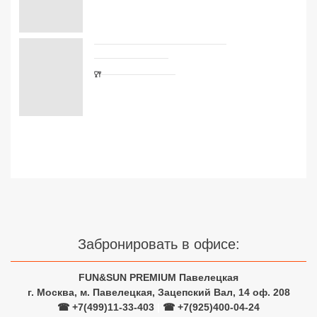
Сетевые отели Турции
Сетевые отели Египта
Сетевые отели ОАЭ
Сетевые отели Таиланда
Сетевые отели Шри Ланки
Сетевые отели Вьетнама
Сетевые отели Мальдив
Забронировать в офисе:
Сетевые отели Бали
FUN&SUN PREMIUM Павелецкая
Сетевые отели Сейшел
г. Москва, м. Павелецкая, Зацепский Вал, 14 оф. 208
☎ +7(499)11-33-403
|
☎ +7(925)400-04-24
Сетевые отели Маврикия