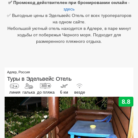
✅ Промокод действителен при бронировании онлайн
-
здесь
Египет
✅ Выгодные цены в Эдельвейс Отель от всех туроператоров
на одном сайте.
Куба
Небольшой уютный отель находится в Адлере, в паре минут
ходьбы от побережья Черного моря. Подходит для
Шри Ланка
размеренного пляжного отдыха.
Бали
Вьетнам
Адлер
,
Россия
Хайнань
Туры в
Эдельвейс Отель
Северный Гоа
300 м
2-я
линия
галька
до пляжа
6 км
везде
Южный Гоа
8.8
Занзибар
Абхазия
Большой Сочи