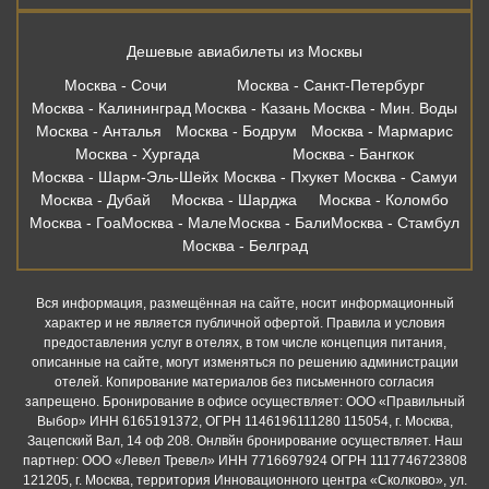
Дешевые авиабилеты из Москвы
Москва - Сочи
Москва - Санкт-Петербург
Москва - Калининград
Москва - Казань
Москва - Мин. Воды
Москва - Анталья
Москва - Бодрум
Москва - Мармарис
Москва - Хургада
Москва - Бангкок
Москва - Шарм-Эль-Шейх
Москва - Пхукет
Москва - Самуи
Москва - Дубай
Москва - Шарджа
Москва - Коломбо
Москва - Гоа
Москва - Мале
Москва - Бали
Москва - Стамбул
Москва - Белград
Вся информация, размещённая на сайте, носит информационный
характер и не является публичной офертой. Правила и условия
предоставления услуг в отелях, в том числе концепция питания,
описанные на сайте, могут изменяться по решению администрации
отелей. Копирование материалов без письменного согласия
запрещено. Бронирование в офисе осуществляет: ООО «Правильный
Выбор» ИНН 6165191372, ОГРН 1146196111280 115054, г. Москва,
Зацепский Вал, 14 оф 208. Онлвйн бронирование осуществляет. Наш
партнер: ООО «Левел Тревел» ИНН 7716697924 ОГРН 1117746723808
121205, г. Москва, территория Инновационного центра «Сколково», ул.