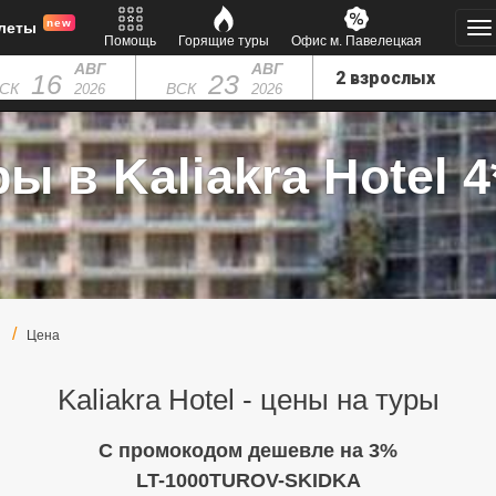
new
леты
Помощь
Горящие туры
Офис м. Павелецкая
АВГ
АВГ
16
23
СК
ВСК
2026
2026
ы в Kaliakra Hotel 4
Цена
Kaliakra Hotel - цены на туры
C промокодом дешевле на 3%
LT-1000TUROV-SKIDKA