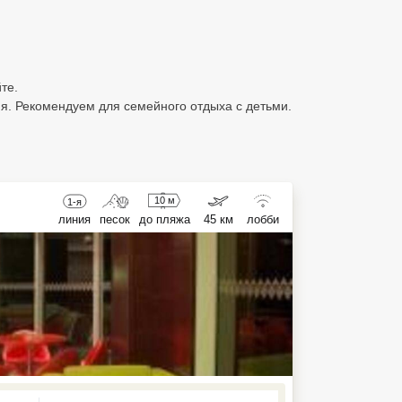
те.
я. Рекомендуем для семейного отдыха с детьми.
10 м
1-я
линия
песок
до пляжа
45 км
лобби
ed , press Down to open the menu,