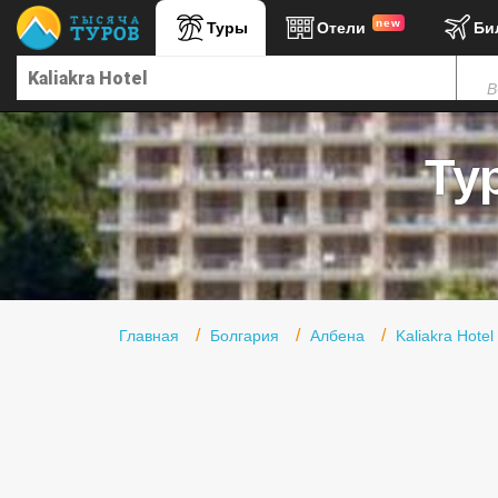
new
Туры
Отели
Би
Главная
В
Горящие туры
Туры в Турцию
Тур
Туры в Египет
Туры в ОАЭ
Офис г. Москва
Помощь
Главная
Болгария
Албена
Kaliakra Hotel
Подборки отелей
Турция
Таиланд
ОАЭ