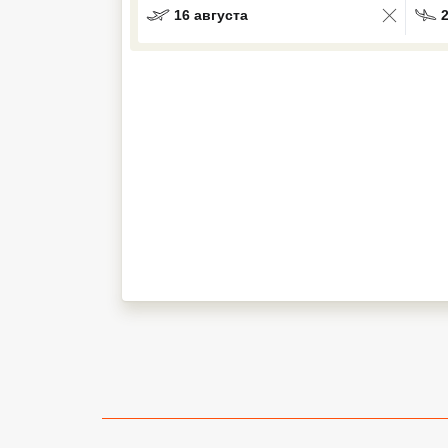
16 августа
Кав Мин Воды
Экскурсионные туры
VIP отели 5 звезд
ТОП 10 лучших отелей 5*
ТОП 10 недорогих отелей
5*
Лучшие отели 4* звезды
Недорогие отели 4*
звезды
Лучшие отели 3* звезды
Недорогие отели 3*
звезды