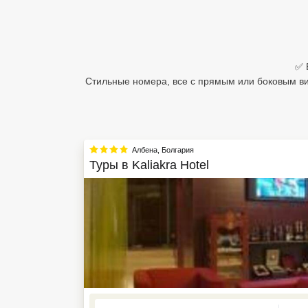
Египет
Куба
✅ 
Шри Ланка
Стильные номера, все с прямым или боковым ви
Бали
Вьетнам
Албена
,
Болгария
Хайнань
Туры в
Kaliakra Hotel
Северный Гоа
Южный Гоа
Занзибар
Абхазия
Большой Сочи