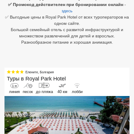
✅ Промокод действителен при бронировании онлайн
-
здесь
Египет
✅ Выгодные цены в Royal Park Hotel от всех туроператоров на
Куба
одном сайте.
Большой семейный отель с развитой инфраструктурой и
Шри Ланка
множеством развлечений для детей и взрослых.
Разнообразное питание и хорошая анимация.
Бали
Вьетнам
Хайнань
Елените
,
Болгария
Туры в
Royal Park Hotel
Северный Гоа
20 м
1-я
линия
песок
до пляжа
40 км
лобби
Южный Гоа
Занзибар
Абхазия
Большой Сочи