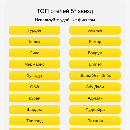
ТОП отелей 5* звезд
Используйте удобные фильтры
Турция
Аланья
Белек
Кемер
Сиде
Бодрум
Мармарис
Египет
Хургада
Шарм Эль Шейх
ОАЭ
Абу Даби
Дубай
Аджман
Шарджа
Фуджейра
Таиланд
Паттайя