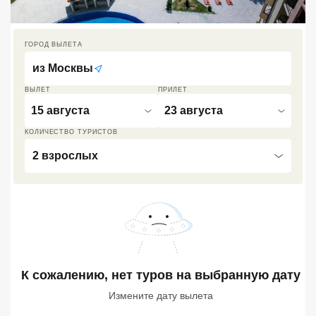
Кав Мин Воды
ГОРОД ВЫЛЕТА
Экскурсионные туры
из
Москвы
VIP отели 5 звезд
ВЫЛЕТ
ПРИЛЕТ
ТОП 10 лучших отелей 5*
15 августа
23 августа
КОЛИЧЕСТВО ТУРИСТОВ
ТОП 10 недорогих отелей
2 взрослых
5*
Лучшие отели 4* звезды
Недорогие отели 4*
звезды
Лучшие отели 3* звезды
К сожалению, нет туров
на выбранную дату
Недорогие отели 3*
Измените дату вылета
звезды