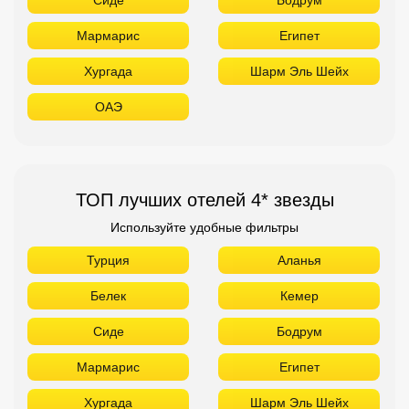
Мармарис
Египет
Хургада
Шарм Эль Шейх
ОАЭ
ТОП лучших отелей 4* звезды
Используйте удобные фильтры
Турция
Аланья
Белек
Кемер
Сиде
Бодрум
Мармарис
Египет
Хургада
Шарм Эль Шейх