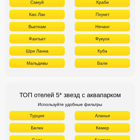
Самуй
Краби
Као Лак
Пхукет
Вьетнам
Нячанг
Фантьет
Фукуок
Шри Ланка
Куба
Мальдивы
Бали
ТОП отелей 5* звезд с аквапарком
Используйте удобные фильтры
Турция
Аланья
Белек
Кемер
Сиде
Бодрум