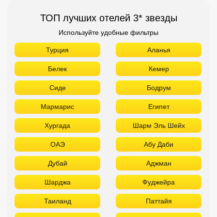
ТОП лучших отелей 3* звезды
Используйте удобные фильтры
Турция
Аланья
Белек
Кемер
Сиде
Бодрум
Мармарис
Египет
Хургада
Шарм Эль Шейх
ОАЭ
Абу Даби
Дубай
Аджман
Шарджа
Фуджейра
Таиланд
Паттайя