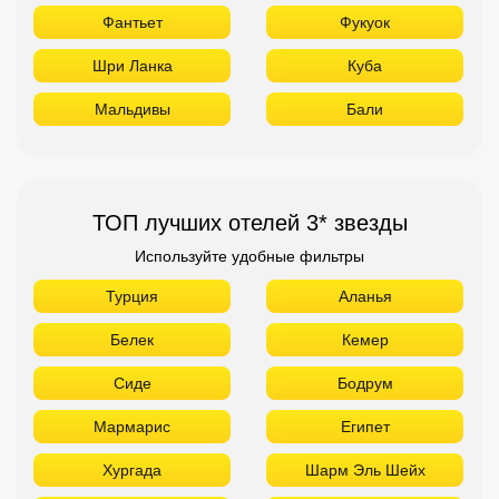
Фантьет
Фукуок
Шри Ланка
Куба
Мальдивы
Бали
ТОП лучших отелей 3* звезды
Используйте удобные фильтры
Турция
Аланья
Белек
Кемер
Сиде
Бодрум
Мармарис
Египет
Хургада
Шарм Эль Шейх