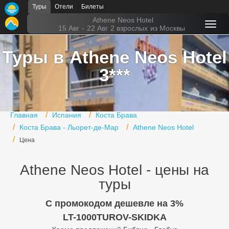
Туры
Отели
Билеты
Главная
Athene Neos Hotel
15 Авг
-
22 Авг
2 взрослых
из Москвы
Горящие туры
Туры в Athene Neos Hotel
Туры в Турцию
3***
Туры в Египет
Туры в ОАЭ
Главная
Испания
Коста Брава
Офис г. Москва
Коста Брава - Льорет-де-Мар
Athene Neos Hotel
Цена
Помощь
Подборки отелей
Athene Neos Hotel - цены на
туры
Турция
C промокодом дешевле на 3%
Таиланд
LT-1000TUROV-SKIDKA
ОАЭ