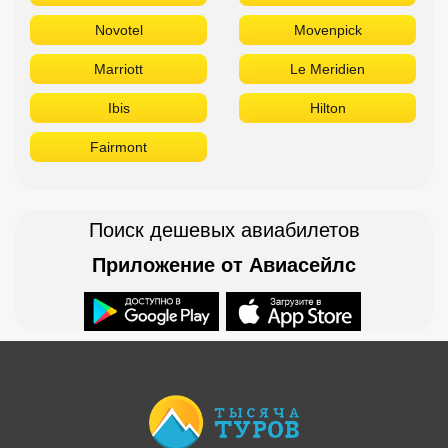
Novotel
Movenpick
Marriott
Le Meridien
Ibis
Hilton
Fairmont
Поиск дешевых авиабилетов
Приложение от Авиасейлс
Доступно в
Загрузите в