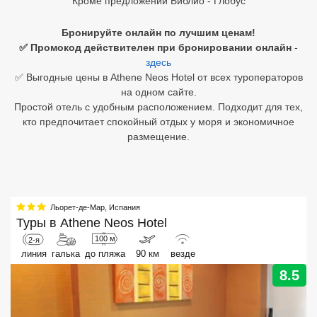
Кроме предложений Библио - Глобус
Египет
Бронируйте онлайн по лучшим ценам!
✅ Промокод действителен при бронировании онлайн
-
Куба
здесь
✅ Выгодные цены в Athene Neos Hotel от всех туроператоров
Шри Ланка
на одном сайте.
Простой отель с удобным расположением. Подходит для тех,
Бали
кто предпочитает спокойный отдых у моря и экономичное
размещение.
Вьетнам
Хайнань
Северный Гоа
Льорет-де-Мар
,
Испания
Туры в
Athene Neos Hotel
Южный Гоа
100 м
2-я
Занзибар
линия
галька
до пляжа
90 км
везде
8.5
Абхазия
Большой Сочи