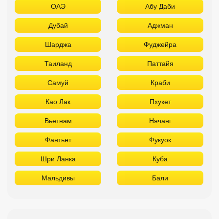
ОАЭ
Абу Даби
Дубай
Аджман
Шарджа
Фуджейра
Таиланд
Паттайя
Самуй
Краби
Као Лак
Пхукет
Вьетнам
Нячанг
Фантьет
Фукуок
Шри Ланка
Куба
Мальдивы
Бали