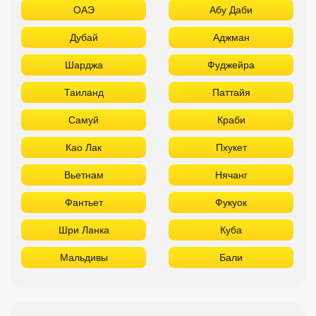
ОАЭ
Абу Даби
Дубай
Аджман
Шарджа
Фуджейра
Таиланд
Паттайя
Самуй
Краби
Као Лак
Пхукет
Вьетнам
Нячанг
Фантьет
Фукуок
Шри Ланка
Куба
Мальдивы
Бали