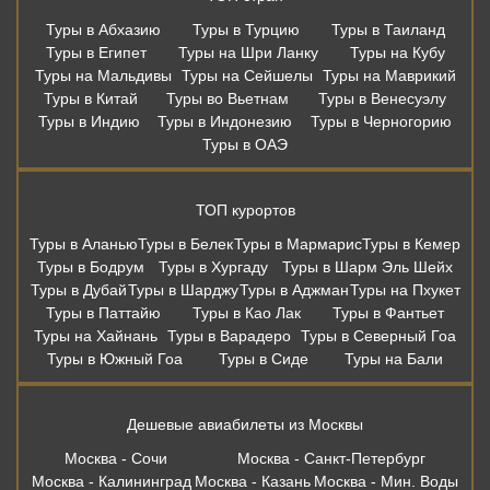
Туры в Абхазию
Туры в Турцию
Туры в Таиланд
Туры в Египет
Туры на Шри Ланку
Туры на Кубу
Туры на Мальдивы
Туры на Сейшелы
Туры на Маврикий
Туры в Китай
Туры во Вьетнам
Туры в Венесуэлу
Туры в Индию
Туры в Индонезию
Туры в Черногорию
Туры в ОАЭ
ТОП курортов
Туры в Аланью
Туры в Белек
Туры в Мармарис
Туры в Кемер
Туры в Бодрум
Туры в Хургаду
Туры в Шарм Эль Шейх
Туры в Дубай
Туры в Шарджу
Туры в Аджман
Туры на Пхукет
Туры в Паттайю
Туры в Као Лак
Туры в Фантьет
Туры на Хайнань
Туры в Варадеро
Туры в Северный Гоа
Туры в Южный Гоа
Туры в Сиде
Туры на Бали
Дешевые авиабилеты из Москвы
Москва - Сочи
Москва - Санкт-Петербург
Москва - Калининград
Москва - Казань
Москва - Мин. Воды