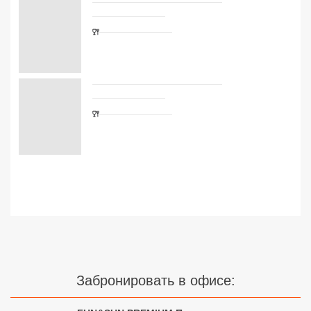
Сетевые отели Турции
Сетевые отели Египта
Сетевые отели ОАЭ
Сетевые отели Таиланда
Сетевые отели Шри Ланки
Сетевые отели Вьетнама
Сетевые отели Мальдив
Сетевые отели Бали
Сетевые отели Сейшел
Забронировать в офисе:
Сетевые отели Маврикия