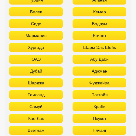
Белек
Кемер
Сиде
Бодрум
Мармарис
Египет
Хургада
Шарм Эль Шейх
ОАЭ
Абу Даби
Дубай
Аджман
Шарджа
Фуджейра
Таиланд
Паттайя
Самуй
Краби
Као Лак
Пхукет
Вьетнам
Нячанг