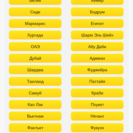
Белек
Кемер
Сиде
Бодрум
Мармарис
Египет
Хургада
Шарм Эль Шейх
ОАЭ
Абу Даби
Дубай
Аджман
Шарджа
Фуджейра
Таиланд
Паттайя
Самуй
Краби
Као Лак
Пхукет
Вьетнам
Нячанг
Фантьет
Фукуок