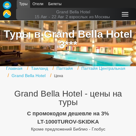
Туры
Отели
Билеты
Главная
Grand Bella Hotel
15 Авг
-
22 Авг
2 взрослых
из Москвы
Горящие туры
Туры в Grand Bella Hotel
Туры в Турцию
3***
Туры в Египет
Туры в ОАЭ
Главная
Таиланд
Паттайя
Паттайя Центральная
Офис г. Москва
Grand Bella Hotel
Цена
Помощь
Grand Bella Hotel - цены на
Подборки отелей
туры
Турция
C промокодом дешевле на 3%
LT-1000TUROV-SKIDKA
Таиланд
Кроме предложений Библио - Глобус
ОАЭ