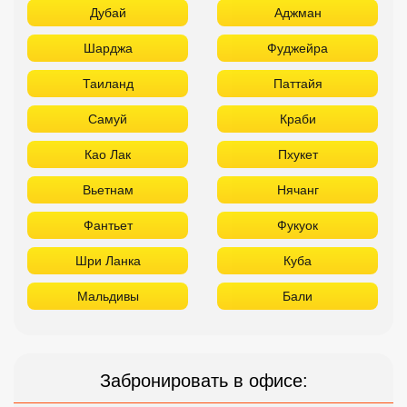
Дубай
Аджман
Шарджа
Фуджейра
Таиланд
Паттайя
Самуй
Краби
Као Лак
Пхукет
Вьетнам
Нячанг
Фантьет
Фукуок
Шри Ланка
Куба
Мальдивы
Бали
Забронировать в офисе: