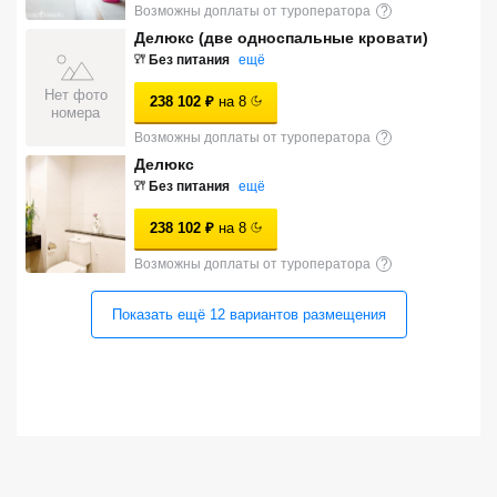
Возможны доплаты от туроператора
?
Сетевые отели Турции
Делюкс (две односпальные кровати)
Без питания
ещё
Сетевые отели Египта
Нет фото
238 102
₽
на
8
Сетевые отели ОАЭ
номера
Возможны доплаты от туроператора
?
Сетевые отели Таиланда
Делюкс
Без питания
ещё
Сетевые отели Шри Ланки
238 102
₽
на
8
Возможны доплаты от туроператора
?
Сетевые отели Вьетнама
Показать ещё
12
вариантов
размещения
Сетевые отели Мальдив
Сетевые отели Бали
Сетевые отели Сейшел
Сетевые отели Маврикия