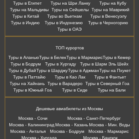
Туры в Египет
Туры на Шри Ланку
Туры на Кубу
Туры на Мальдивы
Туры на Сейшелы
Туры на Маврикий
Туры в Китай
Туры во Вьетнам
Туры в Венесуэлу
Туры в Индию
Туры в Индонезию
Туры в Черногорию
Туры в ОАЭ
ТОП курортов
Туры в Аланью
Туры в Белек
Туры в Мармарис
Туры в Кемер
Туры в Бодрум
Туры в Хургаду
Туры в Шарм Эль Шейх
Туры в Дубай
Туры в Шарджу
Туры в Аджман
Туры на Пхукет
Туры в Паттайю
Туры в Као Лак
Туры в Фантьет
Туры на Хайнань
Туры в Варадеро
Туры в Северный Гоа
Туры в Южный Гоа
Туры в Сиде
Туры на Бали
Дешевые авиабилеты из Москвы
Москва - Сочи
Москва - Санкт-Петербург
Москва - Калининград
Москва - Казань
Москва - Мин. Воды
Москва - Анталья
Москва - Бодрум
Москва - Мармарис
Москва - Хургада
Москва - Бангкок