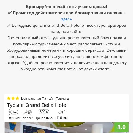
Бронируйте онлайн по лучшим ценам!
Египет
✅ Промокод действителен при бронировании онлайн
-
здесь
Куба
✅ Выгодные цены в Grand Bella Hotel от всех туроператоров
на одном сайте.
Шри Ланка
Гостеприимный отель, удачно расположенный близ пляжа и
популярных туристических мест, располагает чистыми
Бали
оборудованными номерами и хорошим сервисом. Вежливый
персонал приложит все усилия для вашего комфортного
Вьетнам
отдыха. Удобное расположение и наличие садов неподалеку
выгодно отличают этот отель от других отелей.
Хайнань
Северный Гоа
Южный Гоа
Центральная Паттайя
,
Таиланд
Туры в
Grand Bella Hotel
Занзибар
800 м
3-я
Абхазия
линия
песок
до пляжа
110 км
8.0
Большой Сочи