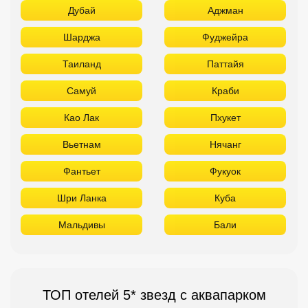
Дубай
Аджман
Шарджа
Фуджейра
Таиланд
Паттайя
Самуй
Краби
Као Лак
Пхукет
Вьетнам
Нячанг
Фантьет
Фукуок
Шри Ланка
Куба
Мальдивы
Бали
ТОП отелей 5* звезд с аквапарком