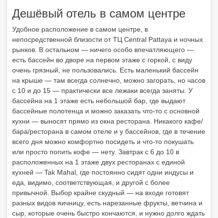
Дешёвый отель в самом центре
Удобное расположение в самом центре, в
непосредственной близости от ТЦ Central Pattaya и ночных
рынков. В остальном — ничего особо впечатляющего —
есть бассейн во дворе на первом этаже с горкой, с виду
очень грязный, не пользовались. Есть маленький бассейн
на крыше — там всегда солнечно, можно загорать, но часов
с 10 и до 15 — практически все лежаки всегда заняты. У
бассейна на 1 этаже есть небольшой бар, где выдают
бассейные полотенца и можно заказать что-то с основной
кухни — выносят прямо из окна ресторана. Никакого кафе/
бара/ресторана в самом отеле и у бассейнов, где в течение
всего дня можно комфортно посидеть и что-то покушать
или просто попить кофе — нету. Завтрак с 6 до 10 в
расположенных на 1 этаже двух ресторанах с единой
кухней — Tak Mahal, где постоянно сидят одни индусы и
еда, видимо, соответствующая, и другой с более
привычной. Выбор крайне скудный — на входе готовят
разных видов яичницу, есть нарезанные фрукты, ветчина и
сыр, которые очень быстро кончаются, и нужно долго ждать