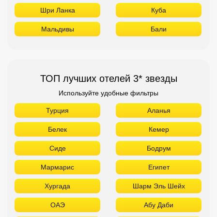
Шри Ланка
Куба
Мальдивы
Бали
ТОП лучших отелей 3* звезды
Используйте удобные фильтры
Турция
Аланья
Белек
Кемер
Сиде
Бодрум
Мармарис
Египет
Хургада
Шарм Эль Шейх
ОАЭ
Абу Даби