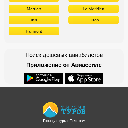
Marriott
Le Meridien
Ibis
Hilton
Fairmont
Поиск дешевых авиабилетов
Приложение от Авиасейлс
Доступно в
Загрузите в
Горящие туры в Телеграм