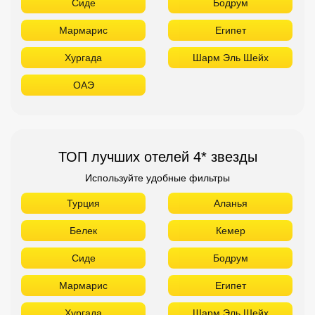
Сиде
Бодрум
Мармарис
Египет
Хургада
Шарм Эль Шейх
ОАЭ
ТОП лучших отелей 4* звезды
Используйте удобные фильтры
Турция
Аланья
Белек
Кемер
Сиде
Бодрум
Мармарис
Египет
Хургада
Шарм Эль Шейх