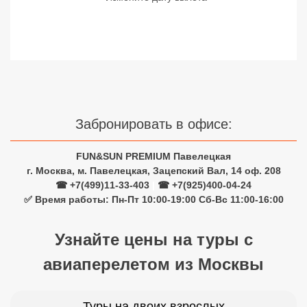
Сетевые отели Турции
Сетевые отели Египта
Сетевые отели ОАЭ
Сетевые отели Таиланда
Забронировать в офисе:
Сетевые отели Шри Ланки
FUN&SUN PREMIUM Павелецкая
г. Москва, м. Павелецкая, Зацепский Вал, 14 оф. 208
Сетевые отели Вьетнама
☎ +7(499)11-33-403
|
☎ +7(925)400-04-24
✅ Время работы: Пн-Пт 10:00-19:00 Сб-Вс 11:00-16:00
Сетевые отели Мальдив
Узнайте цены на туры с
Сетевые отели Бали
авиаперелетом из Москвы
Сетевые отели Сейшел
Сетевые отели Маврикия
Туры на двоих взрослых