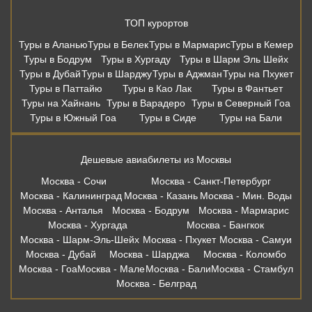
ТОП курортов
Туры в Аланью
Туры в Белек
Туры в Мармарис
Туры в Кемер
Туры в Бодрум
Туры в Хургаду
Туры в Шарм Эль Шейх
Туры в Дубай
Туры в Шарджу
Туры в Аджман
Туры на Пхукет
Туры в Паттайю
Туры в Као Лак
Туры в Фантьет
Туры на Хайнань
Туры в Варадеро
Туры в Северный Гоа
Туры в Южный Гоа
Туры в Сиде
Туры на Бали
Дешевые авиабилеты из Москвы
Москва - Сочи
Москва - Санкт-Петербург
Москва - Калининград
Москва - Казань
Москва - Мин. Воды
Москва - Анталья
Москва - Бодрум
Москва - Мармарис
Москва - Хургада
Москва - Бангкок
Москва - Шарм-Эль-Шейх
Москва - Пхукет
Москва - Самуи
Москва - Дубай
Москва - Шарджа
Москва - Коломбо
Москва - Гоа
Москва - Мале
Москва - Бали
Москва - Стамбул
Москва - Белград