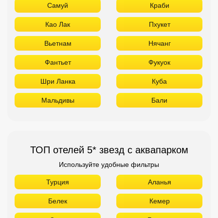
Самуй
Краби
Као Лак
Пхукет
Вьетнам
Нячанг
Фантьет
Фукуок
Шри Ланка
Куба
Мальдивы
Бали
ТОП отелей 5* звезд с аквапарком
Используйте удобные фильтры
Турция
Аланья
Белек
Кемер