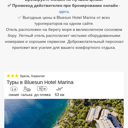
✅ Промокод действителен при бронировании онлайн
-
Египет
здесь
✅ Выгодные цены в Bluesun Hotel Marina от всех
Куба
туроператоров на одном сайте.
Отель расположен на берегу моря в великолепном сосновом
Шри Ланка
бору. Уютный отель располагает чистыми оборудованными
номерами и хорошим сервисом. Доброжелательный персонал
Бали
приложит все усилия для вашего комфортного отдыха.
Вьетнам
Хайнань
Брела
,
Хорватия
Северный Гоа
Туры в
Bluesun Hotel Marina
50 м
1-я
Южный Гоа
линия
галька
до пляжа
63 км
Занзибар
Абхазия
Большой Сочи