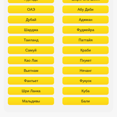
ОАЭ
Абу Даби
Дубай
Аджман
Шарджа
Фуджейра
Таиланд
Паттайя
Самуй
Краби
Као Лак
Пхукет
Вьетнам
Нячанг
Фантьет
Фукуок
Шри Ланка
Куба
Мальдивы
Бали