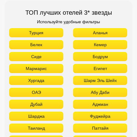
ТОП лучших отелей 3* звезды
Используйте удобные фильтры
Турция
Аланья
Белек
Кемер
Сиде
Бодрум
Мармарис
Египет
Хургада
Шарм Эль Шейх
ОАЭ
Абу Даби
Дубай
Аджман
Шарджа
Фуджейра
Таиланд
Паттайя