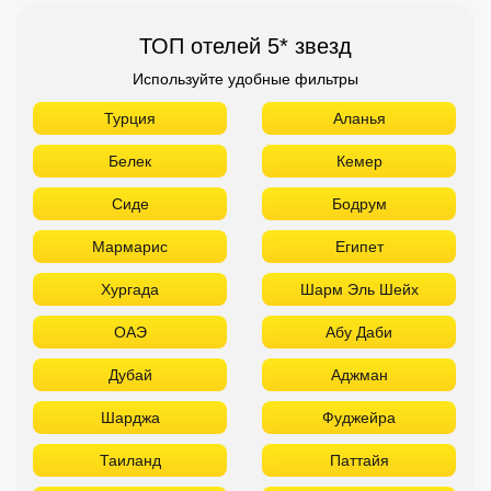
ТОП отелей 5* звезд
Используйте удобные фильтры
Турция
Аланья
Белек
Кемер
Сиде
Бодрум
Мармарис
Египет
Хургада
Шарм Эль Шейх
ОАЭ
Абу Даби
Дубай
Аджман
Шарджа
Фуджейра
Таиланд
Паттайя