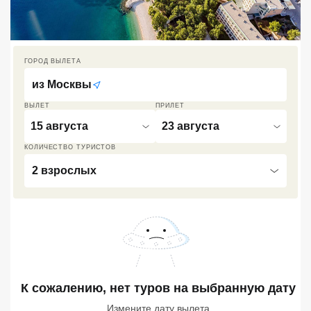
Кав Мин Воды
Экскурсионные туры
ГОРОД ВЫЛЕТА
VIP отели 5 звезд
из
Москвы
ТОП 10 лучших отелей 5*
ВЫЛЕТ
ПРИЛЕТ
15 августа
23 августа
ТОП 10 недорогих отелей
КОЛИЧЕСТВО ТУРИСТОВ
5*
2 взрослых
Лучшие отели 4* звезды
Недорогие отели 4*
звезды
Лучшие отели 3* звезды
Недорогие отели 3*
К сожалению, нет туров
на выбранную дату
звезды
Измените дату вылета