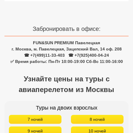
Сетевые отели Турции
Сетевые отели Египта
Забронировать в офисе:
Сетевые отели ОАЭ
Сетевые отели Таиланда
FUN&SUN PREMIUM Павелецкая
г. Москва, м. Павелецкая, Зацепский Вал, 14 оф. 208
☎ +7(499)11-33-403
|
☎ +7(925)400-04-24
Сетевые отели Шри Ланки
✅ Время работы: Пн-Пт 10:00-19:00 Сб-Вс 11:00-16:00
Узнайте цены на туры с
Сетевые отели Вьетнама
авиаперелетом из Москвы
Сетевые отели Мальдив
Сетевые отели Бали
Туры на двоих взрослых
Сетевые отели Сейшел
7 ночей
8 ночей
Сетевые отели Маврикия
9 ночей
10 ночей