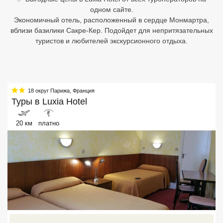
одном сайте.
Египет
Экономичный отель, расположенный в сердце Монмартра,
вблизи базилики Сакре-Кер. Подойдет для непритязательных
Куба
туристов и любителей экскурсионного отдыха.
Шри Ланка
Бали
18 округ Парижа
,
Франция
Вьетнам
Туры в
Luxia Hotel
₽
Хайнань
20 км
платно
Северный Гоа
Южный Гоа
Занзибар
Абхазия
Большой Сочи