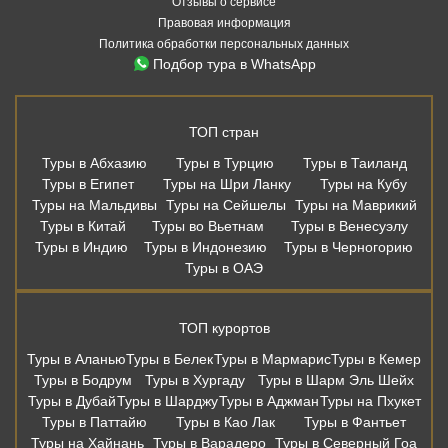
Отзывы о сервисе
Правовая информация
Политика обработки персональных данных
Подбор тура в WhatsApp
ТОП стран
Туры в Абхазию
Туры в Турцию
Туры в Таиланд
Туры в Египет
Туры на Шри Ланку
Туры на Кубу
Туры на Мальдивы
Туры на Сейшелы
Туры на Маврикий
Туры в Китай
Туры во Вьетнам
Туры в Венесуэлу
Туры в Индию
Туры в Индонезию
Туры в Черногорию
Туры в ОАЭ
ТОП курортов
Туры в Аланью
Туры в Белек
Туры в Мармарис
Туры в Кемер
Туры в Бодрум
Туры в Хургаду
Туры в Шарм Эль Шейх
Туры в Дубай
Туры в Шарджу
Туры в Аджман
Туры на Пхукет
Туры в Паттайю
Туры в Као Лак
Туры в Фантьет
Туры на Хайнань
Туры в Варадеро
Туры в Северный Гоа