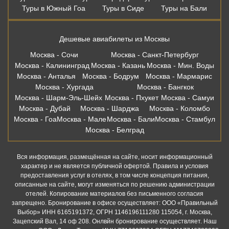
Туры в Южный Гоа
Туры в Сиде
Туры на Бали
Дешевые авиабилеты из Москвы
Москва - Сочи
Москва - Санкт-Петербург
Москва - Калининград
Москва - Казань
Москва - Мин. Воды
Москва - Анталья
Москва - Бодрум
Москва - Мармарис
Москва - Хургада
Москва - Бангкок
Москва - Шарм-Эль-Шейх
Москва - Пхукет
Москва - Самуи
Москва - Дубай
Москва - Шарджа
Москва - Коломбо
Москва - Гоа
Москва - Мале
Москва - Бали
Москва - Стамбул
Москва - Белград
Вся информация, размещённая на сайте, носит информационный
характер и не является публичной офертой. Правила и условия
предоставления услуг в отелях, в том числе концепция питания,
описанные на сайте, могут изменяться по решению администрации
отелей. Копирование материалов без письменного согласия
запрещено. Бронирование в офисе осуществляет: ООО «Правильный
Выбор» ИНН 6165191372, ОГРН 1146196111280 115054, г. Москва,
Зацепский Вал, 14 оф 208. Онлвйн бронирование осуществляет. Наш