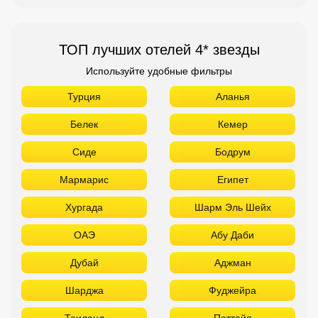
ТОП лучших отелей 4* звезды
Используйте удобные фильтры
Турция
Аланья
Белек
Кемер
Сиде
Бодрум
Мармарис
Египет
Хургада
Шарм Эль Шейх
ОАЭ
Абу Даби
Дубай
Аджман
Шарджа
Фуджейра
Таиланд
Паттайя