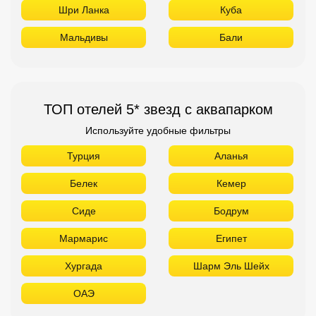
Шри Ланка
Куба
Мальдивы
Бали
ТОП отелей 5* звезд с аквапарком
Используйте удобные фильтры
Турция
Аланья
Белек
Кемер
Сиде
Бодрум
Мармарис
Египет
Хургада
Шарм Эль Шейх
ОАЭ