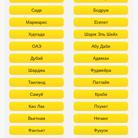
Сиде
Бодрум
Мармарис
Египет
Хургада
Шарм Эль Шейх
ОАЭ
Абу Даби
Дубай
Аджман
Шарджа
Фуджейра
Таиланд
Паттайя
Самуй
Краби
Као Лак
Пхукет
Вьетнам
Нячанг
Фантьет
Фукуок