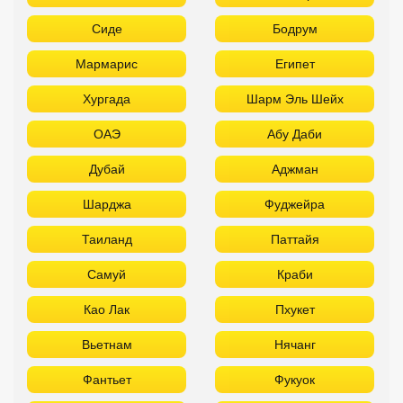
Сиде
Бодрум
Мармарис
Египет
Хургада
Шарм Эль Шейх
ОАЭ
Абу Даби
Дубай
Аджман
Шарджа
Фуджейра
Таиланд
Паттайя
Самуй
Краби
Као Лак
Пхукет
Вьетнам
Нячанг
Фантьет
Фукуок