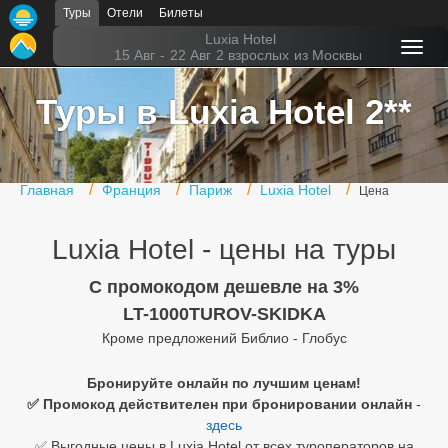
Туры
Отели
Билеты
Главная
Luxia Hotel
15 Авг
-
22 Авг
2 взрослых
из Москвы
Горящие туры
Туры в Luxia Hotel 2**
Туры в Турцию
Туры в Египет
Главная
Франция
Париж
Luxia Hotel
Цена
Туры в ОАЭ
Luxia Hotel - цены на туры
Офис г. Москва
Помощь
C промокодом дешевле на 3%
LT-1000TUROV-SKIDKA
Подборки отелей
Кроме предложений Библио - Глобус
Турция
Бронируйте онлайн по лучшим ценам!
✅ Промокод действителен при бронировании онлайн
-
Таиланд
здесь
ОАЭ
✅ Выгодные цены в Luxia Hotel от всех туроператоров на