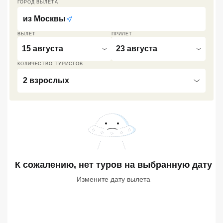
ГОРОД ВЫЛЕТА
Кав Мин Воды
из
Москвы
Экскурсионные туры
ВЫЛЕТ
ПРИЛЕТ
15 августа
23 августа
VIP отели 5 звезд
КОЛИЧЕСТВО ТУРИСТОВ
ТОП 10 лучших отелей 5*
2 взрослых
ТОП 10 недорогих отелей
5*
Лучшие отели 4* звезды
Недорогие отели 4*
К сожалению, нет туров
звезды
на выбранную дату
Измените дату вылета
Лучшие отели 3* звезды
Недорогие отели 3*
звезды