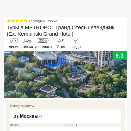
Кав Мин Воды
Экскурсионные туры
Геленджик
,
Россия
Туры в
METROPOL Гранд Отель Геленджик
VIP отели 5 звезд
(Ex. Kempinski Grand Hotel)
200 м
1-я
ТОП 10 лучших отелей 5*
линия
галька
до пляжа
11 км
везде
9.3
ТОП 10 недорогих отелей
5*
Лучшие отели 4* звезды
Недорогие отели 4*
звезды
ГОРОД ВЫЛЕТА
Лучшие отели 3* звезды
из
Москвы
Недорогие отели 3*
звезды
ВЫЛЕТ
ПРИЛЕТ