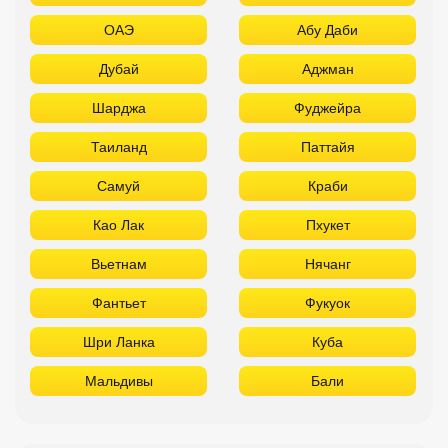
ОАЭ
Абу Даби
Дубай
Аджман
Шарджа
Фуджейра
Таиланд
Паттайя
Самуй
Краби
Као Лак
Пхукет
Вьетнам
Нячанг
Фантьет
Фукуок
Шри Ланка
Куба
Мальдивы
Бали