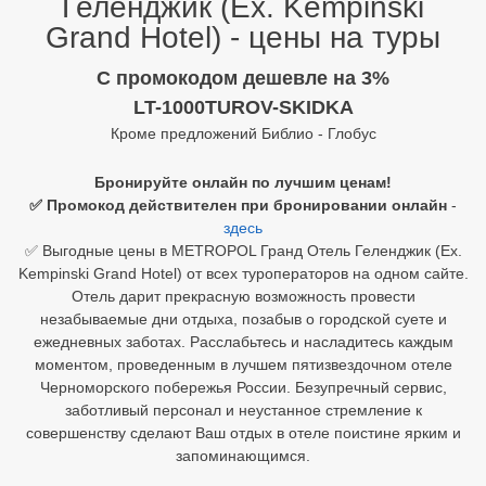
Геленджик (Ex. Kempinski
Grand Hotel) - цены на туры
Египет
C промокодом дешевле на 3%
Куба
LT-1000TUROV-SKIDKA
Шри Ланка
Кроме предложений Библио - Глобус
Бали
Бронируйте онлайн по лучшим ценам!
✅ Промокод действителен при бронировании онлайн
-
Вьетнам
здесь
✅ Выгодные цены в METROPOL Гранд Отель Геленджик (Ex.
Хайнань
Kempinski Grand Hotel) от всех туроператоров на одном сайте.
Отель дарит прекрасную возможность провести
Северный Гоа
незабываемые дни отдыха, позабыв о городской суете и
ежедневных заботах. Расслабьтесь и насладитесь каждым
Южный Гоа
моментом, проведенным в лучшем пятизвездочном отеле
Занзибар
Черноморского побережья России. Безупречный сервис,
заботливый персонал и неустанное стремление к
Абхазия
совершенству сделают Ваш отдых в отеле поистине ярким и
запоминающимся.
Большой Сочи