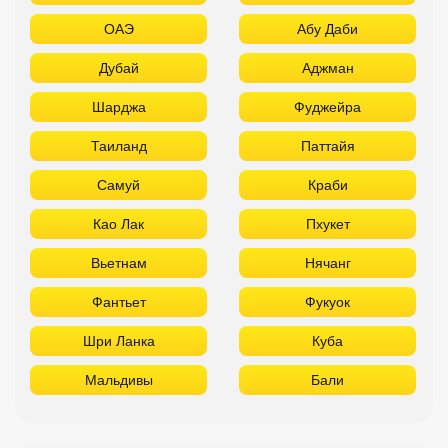
ОАЭ
Абу Даби
Дубай
Аджман
Шарджа
Фуджейра
Таиланд
Паттайя
Самуй
Краби
Као Лак
Пхукет
Вьетнам
Нячанг
Фантьет
Фукуок
Шри Ланка
Куба
Мальдивы
Бали