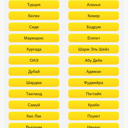
Турция
Аланья
Белек
Кемер
Сиде
Бодрум
Мармарис
Египет
Хургада
Шарм Эль Шейх
ОАЭ
Абу Даби
Дубай
Аджман
Шарджа
Фуджейра
Таиланд
Паттайя
Самуй
Краби
Као Лак
Пхукет
Вьетнам
Нячанг