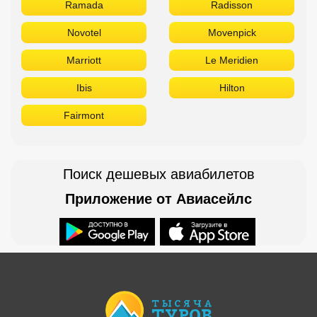
Ramada
Radisson
Novotel
Movenpick
Marriott
Le Meridien
Ibis
Hilton
Fairmont
Поиск дешевых авиабилетов
Приложение от Авиасейлс
Доступно в
Загрузите в