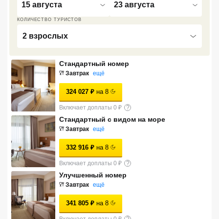
15 августа
23 августа
Сетевые отели Турции
КОЛИЧЕСТВО ТУРИСТОВ
Сетевые отели Египта
2 взрослых
Сетевые отели ОАЭ
Стандартный номер
Сетевые отели Таиланда
Завтрак
ещё
324 027
₽
на
8
Сетевые отели Шри Ланки
Включает доплаты 0 ₽
?
Стандартный с видом на море
Сетевые отели Вьетнама
Завтрак
ещё
332 916
₽
на
8
Сетевые отели Мальдив
Включает доплаты 0 ₽
?
Улучшенный номер
Сетевые отели Бали
Завтрак
ещё
Сетевые отели Сейшел
341 805
₽
на
8
Сетевые отели Маврикия