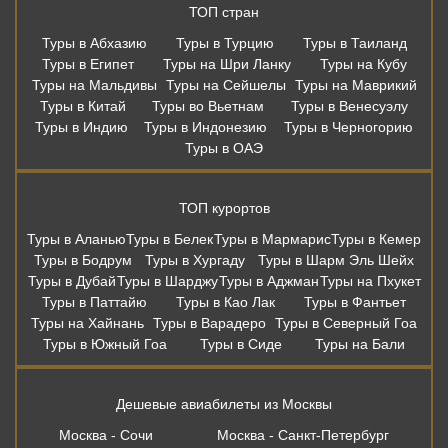
ТОП стран
Туры в Абхазию
Туры в Турцию
Туры в Таиланд
Туры в Египет
Туры на Шри Ланку
Туры на Кубу
Туры на Мальдивы
Туры на Сейшелы
Туры на Маврикий
Туры в Китай
Туры во Вьетнам
Туры в Венесуэлу
Туры в Индию
Туры в Индонезию
Туры в Черногорию
Туры в ОАЭ
ТОП курортов
Туры в Аланью
Туры в Белек
Туры в Мармарис
Туры в Кемер
Туры в Бодрум
Туры в Хургаду
Туры в Шарм Эль Шейх
Туры в Дубай
Туры в Шарджу
Туры в Аджман
Туры на Пхукет
Туры в Паттайю
Туры в Као Лак
Туры в Фантьет
Туры на Хайнань
Туры в Варадеро
Туры в Северный Гоа
Туры в Южный Гоа
Туры в Сиде
Туры на Бали
Дешевые авиабилеты из Москвы
Москва - Сочи
Москва - Санкт-Петербург