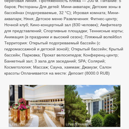
береговая линия. Протяженность пляжа — 200 м. Питание: 5
баров; Рестораны Для детей: Мини-аквапарк; Детские зоны в
бассейнах (подогреваемые, 32 °С); Игровая комната; Мини-
аквапарк; Няня; Детское меню Развлечения: Фитнес-центр;
Ночной клуб; Кино-концертный зал (830 человек); Амфитеатр
для представлений; Спортивные площадки; Теннисные корты;
Анимация (в праздники и высокий сезон); Пляжный волейбол
Территория: Открытый подогреваемый бассейн (с
гидромассажной и детской зоной); Открытый бассейн; Крытый
бассейн; Парковка; Прокат велосипедов; Конференц-центр;
Банкетный зал; 3 зала для заседаний; SPA; Солярий;
Косметология; Массаж; Сауна, хаммам; Джакузи; Салон
красоты Оплачивается на месте: Депозит (8000.0 RUB)