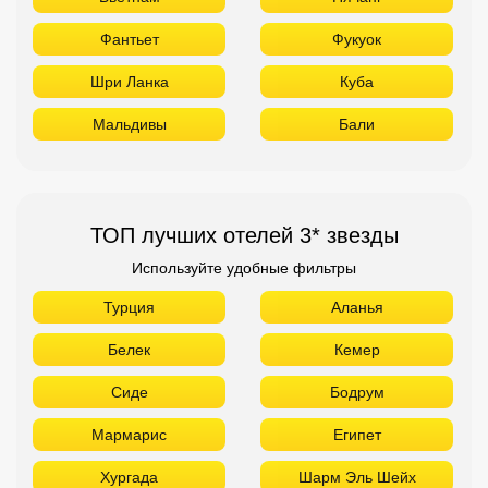
Фантьет
Фукуок
Шри Ланка
Куба
Мальдивы
Бали
ТОП лучших отелей 3* звезды
Используйте удобные фильтры
Турция
Аланья
Белек
Кемер
Сиде
Бодрум
Мармарис
Египет
Хургада
Шарм Эль Шейх