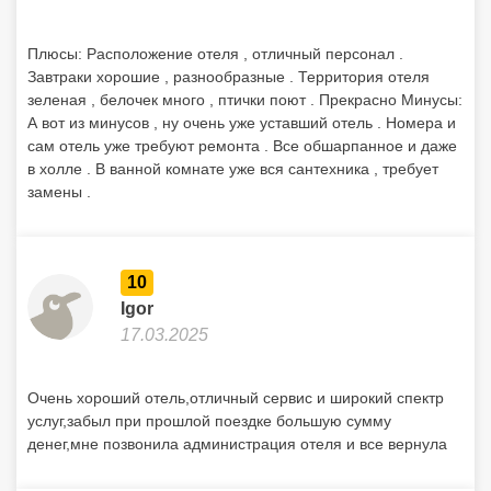
Плюсы: Расположение отеля , отличный персонал .
Завтраки хорошие , разнообразные . Территория отеля
зеленая , белочек много , птички поют . Прекрасно Минусы:
А вот из минусов , ну очень уже уставший отель . Номера и
сам отель уже требуют ремонта . Все обшарпанное и даже
в холле . В ванной комнате уже вся сантехника , требует
замены .
10
Igor
17.03.2025
Очень хороший отель,отличный сервис и широкий спектр
услуг,забыл при прошлой поездке большую сумму
денег,мне позвонила администрация отеля и все вернула