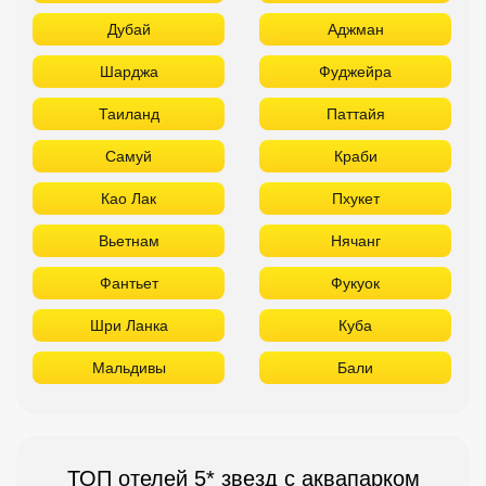
Дубай
Аджман
Шарджа
Фуджейра
Таиланд
Паттайя
Самуй
Краби
Као Лак
Пхукет
Вьетнам
Нячанг
Фантьет
Фукуок
Шри Ланка
Куба
Мальдивы
Бали
ТОП отелей 5* звезд с аквапарком