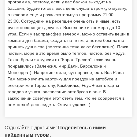
программа, поэтому, если у вас балкон выходит на
бассейн, будьте готовы весь день слушать громкую музыку,
а вечером еще и развлекательную программу 21:00—
23:00. Сотрудники на ресепшен очень отзывчивые, есть
русскоговорящая девушка. Выселение из номера до 10
утра. Если у вас трансфер вечером, можно оставить вещи в
комнате для багажа, сходить на пляж, а потом бесплатно
принять душ в спа (полотенца тоже дают бесплатно). Пляж
чистый, море в это время было теплое, чистое, без медуз.
Также брали экскурсии от "Корал Тревел", тоже очень
понравились (Валенсия, мир Дали, Барселона и
Монсеррат). Напротив отеля, чутт правее, есть Bus Plana.
Там можно купить карточку для поездок на автобусе и
электричке в Таррагону, Камбрильс, Реус + взять карты
городов и узнать расписание автобусов и эл-к. В
заключении советуем этот отель тем, кто не собирается в
нем целый день сидеть. Отпуск удался :)
Отдыхайте с друзьями:
Поделитесь с ними
найденным туром.