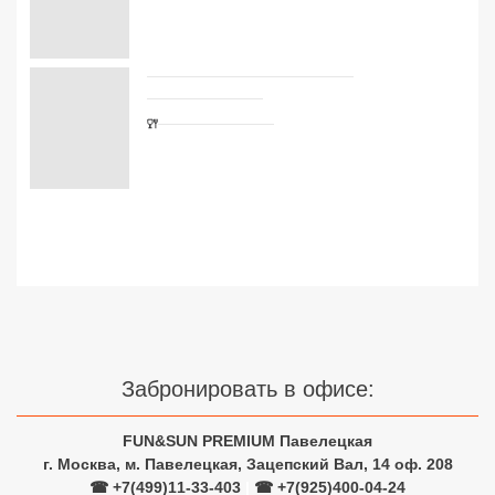
Сетевые отели Турции
Сетевые отели Египта
Сетевые отели ОАЭ
Сетевые отели Таиланда
Сетевые отели Шри Ланки
Сетевые отели Вьетнама
Сетевые отели Мальдив
Забронировать в офисе:
Сетевые отели Бали
FUN&SUN PREMIUM Павелецкая
Сетевые отели Сейшел
г. Москва, м. Павелецкая, Зацепский Вал, 14 оф. 208
Сетевые отели Маврикия
☎ +7(499)11-33-403
|
☎ +7(925)400-04-24