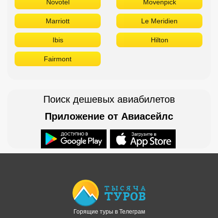
Novotel
Movenpick
Marriott
Le Meridien
Ibis
Hilton
Fairmont
Поиск дешевых авиабилетов
Приложение от Авиасейлс
Доступно в
Загрузите в
Горящие туры в Телеграм