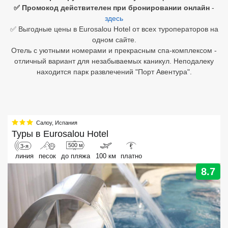
✅ Промокод действителен при бронировании онлайн
-
здесь
Египет
✅ Выгодные цены в Eurosalou Hotel от всех туроператоров на
Куба
одном сайте.
Отель с уютными номерами и прекрасным спа-комплексом -
Шри Ланка
отличный вариант для незабываемых каникул. Неподалеку
находится парк развлечений "Порт Авентура".
Бали
Вьетнам
Хайнань
Салоу
,
Испания
Туры в
Eurosalou Hotel
Северный Гоа
500 м
3-я
₽
линия
песок
до пляжа
100 км
платно
Южный Гоа
8.7
Занзибар
Абхазия
Большой Сочи