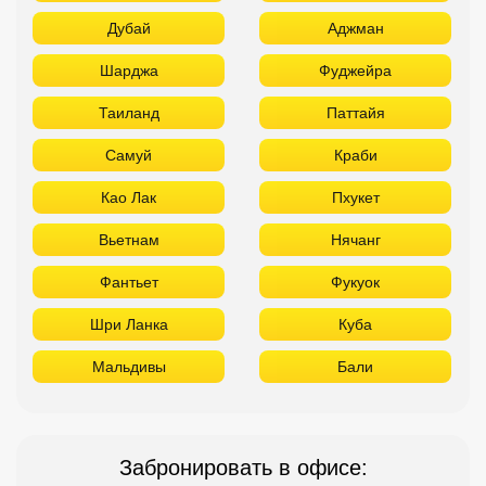
Дубай
Аджман
Шарджа
Фуджейра
Таиланд
Паттайя
Самуй
Краби
Као Лак
Пхукет
Вьетнам
Нячанг
Фантьет
Фукуок
Шри Ланка
Куба
Мальдивы
Бали
Забронировать в офисе: