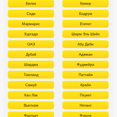
Белек
Кемер
Сиде
Бодрум
Мармарис
Египет
Хургада
Шарм Эль Шейх
ОАЭ
Абу Даби
Дубай
Аджман
Шарджа
Фуджейра
Таиланд
Паттайя
Самуй
Краби
Као Лак
Пхукет
Вьетнам
Нячанг
Фантьет
Фукуок