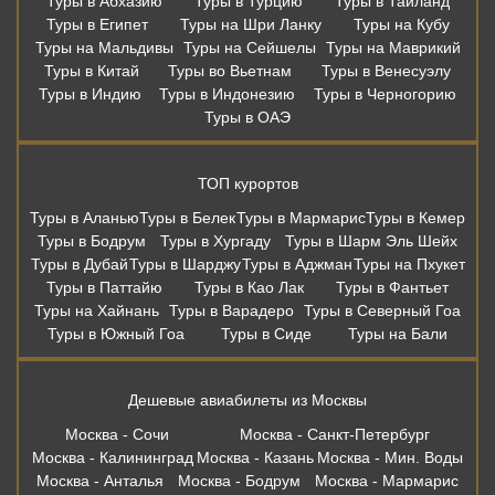
Туры в Абхазию
Туры в Турцию
Туры в Таиланд
Туры в Египет
Туры на Шри Ланку
Туры на Кубу
Туры на Мальдивы
Туры на Сейшелы
Туры на Маврикий
Туры в Китай
Туры во Вьетнам
Туры в Венесуэлу
Туры в Индию
Туры в Индонезию
Туры в Черногорию
Туры в ОАЭ
ТОП курортов
Туры в Аланью
Туры в Белек
Туры в Мармарис
Туры в Кемер
Туры в Бодрум
Туры в Хургаду
Туры в Шарм Эль Шейх
Туры в Дубай
Туры в Шарджу
Туры в Аджман
Туры на Пхукет
Туры в Паттайю
Туры в Као Лак
Туры в Фантьет
Туры на Хайнань
Туры в Варадеро
Туры в Северный Гоа
Туры в Южный Гоа
Туры в Сиде
Туры на Бали
Дешевые авиабилеты из Москвы
Москва - Сочи
Москва - Санкт-Петербург
Москва - Калининград
Москва - Казань
Москва - Мин. Воды
Москва - Анталья
Москва - Бодрум
Москва - Мармарис