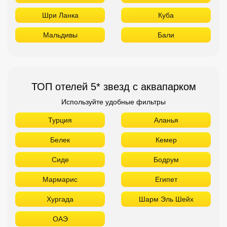
Шри Ланка
Куба
Мальдивы
Бали
ТОП отелей 5* звезд с аквапарком
Используйте удобные фильтры
Турция
Аланья
Белек
Кемер
Сиде
Бодрум
Мармарис
Египет
Хургада
Шарм Эль Шейх
ОАЭ