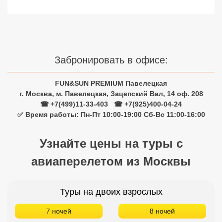
Сетевые отели Турции
Сетевые отели Египта
Сетевые отели ОАЭ
Забронировать в офисе:
Сетевые отели Таиланда
FUN&SUN PREMIUM Павелецкая
г. Москва, м. Павелецкая, Зацепский Вал, 14 оф. 208
Сетевые отели Шри Ланки
☎ +7(499)11-33-403
|
☎ +7(925)400-04-24
✅ Время работы: Пн-Пт 10:00-19:00 Сб-Вс 11:00-16:00
Сетевые отели Вьетнама
Узнайте цены на туры с
авиаперелетом из Москвы
Сетевые отели Мальдив
Сетевые отели Бали
Туры на двоих взрослых
Сетевые отели Сейшел
7 ночей
8 ночей
Сетевые отели Маврикия