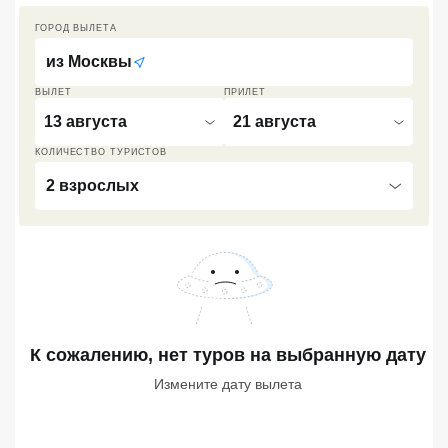
Кав Мин Воды
ГОРОД ВЫЛЕТА
из
Москвы
Экскурсионные туры
ВЫЛЕТ
ПРИЛЕТ
VIP отели 5 звезд
13 августа
21 августа
ТОП 10 лучших отелей 5*
КОЛИЧЕСТВО ТУРИСТОВ
2 взрослых
ТОП 10 недорогих отелей
5*
Лучшие отели 4* звезды
Недорогие отели 4*
звезды
К сожалению, нет туров
на выбранную дату
Лучшие отели 3* звезды
Измените дату вылета
Недорогие отели 3*
звезды