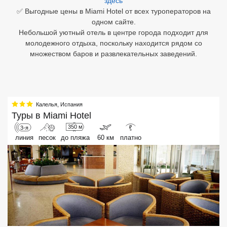
здесь
✅ Выгодные цены в Miami Hotel от всех туроператоров на
Египет
одном сайте.
Небольшой уютный отель в центре города подходит для
Куба
молодежного отдыха, поскольку находится рядом со
множеством баров и развлекательных заведений.
Шри Ланка
Бали
Вьетнам
Калелья
,
Испания
Туры в
Miami Hotel
Хайнань
350 м
3-я
₽
линия
песок
до пляжа
60 км
платно
Северный Гоа
Южный Гоа
Занзибар
Абхазия
Большой Сочи