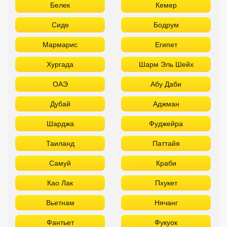
Белек
Кемер
Сиде
Бодрум
Мармарис
Египет
Хургада
Шарм Эль Шейх
ОАЭ
Абу Даби
Дубай
Аджман
Шарджа
Фуджейра
Таиланд
Паттайя
Самуй
Краби
Као Лак
Пхукет
Вьетнам
Нячанг
Фантьет
Фукуок