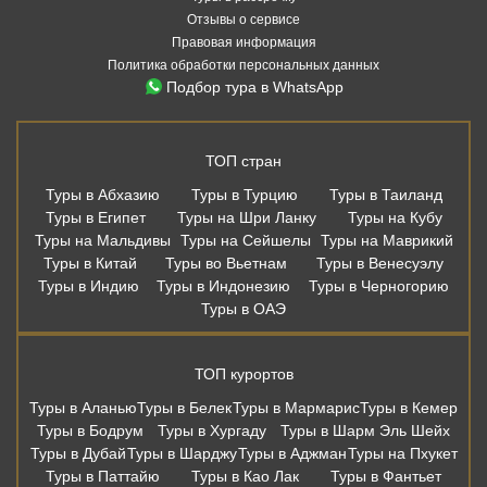
Отзывы о сервисе
Правовая информация
Политика обработки персональных данных
Подбор тура в WhatsApp
ТОП стран
Туры в Абхазию
Туры в Турцию
Туры в Таиланд
Туры в Египет
Туры на Шри Ланку
Туры на Кубу
Туры на Мальдивы
Туры на Сейшелы
Туры на Маврикий
Туры в Китай
Туры во Вьетнам
Туры в Венесуэлу
Туры в Индию
Туры в Индонезию
Туры в Черногорию
Туры в ОАЭ
ТОП курортов
Туры в Аланью
Туры в Белек
Туры в Мармарис
Туры в Кемер
Туры в Бодрум
Туры в Хургаду
Туры в Шарм Эль Шейх
Туры в Дубай
Туры в Шарджу
Туры в Аджман
Туры на Пхукет
Туры в Паттайю
Туры в Као Лак
Туры в Фантьет