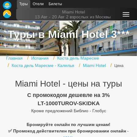
Туры
Отели
Билеты
Главная
Miami Hotel
13 Авг
-
20 Авг
2 взрослых
из Москвы
Горящие туры
Туры в Miami Hotel 3***
Туры в Турцию
Туры в Египет
Главная
Испания
Коста дель Маресме
Туры в ОАЭ
Коста дель Маресме - Калелья
Miami Hotel
Цена
Офис г. Москва
Miami Hotel - цены на туры
Помощь
C промокодом дешевле на 3%
Подборки отелей
LT-1000TUROV-SKIDKA
Кроме предложений Библио - Глобус
Турция
Таиланд
Бронируйте онлайн по лучшим ценам!
✅ Промокод действителен при бронировании онлайн
-
ОАЭ