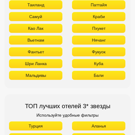
Таиланд
Паттайя
Самуй
Краби
Као Лак
Пхукет
Вьетнам
Нячанг
Фантьет
Фукуок
Шри Ланка
Куба
Мальдивы
Бали
ТОП лучших отелей 3* звезды
Используйте удобные фильтры
Турция
Аланья