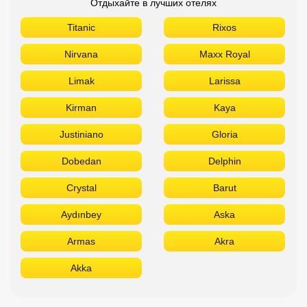
Отдыхайте в лучших отелях
Titanic
Rixos
Nirvana
Maxx Royal
Limak
Larissa
Kirman
Kaya
Justiniano
Gloria
Dobedan
Delphin
Crystal
Barut
Aydınbey
Aska
Armas
Akra
Akka