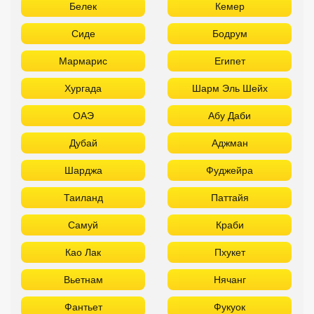
Белек
Кемер
Сиде
Бодрум
Мармарис
Египет
Хургада
Шарм Эль Шейх
ОАЭ
Абу Даби
Дубай
Аджман
Шарджа
Фуджейра
Таиланд
Паттайя
Самуй
Краби
Као Лак
Пхукет
Вьетнам
Нячанг
Фантьет
Фукуок