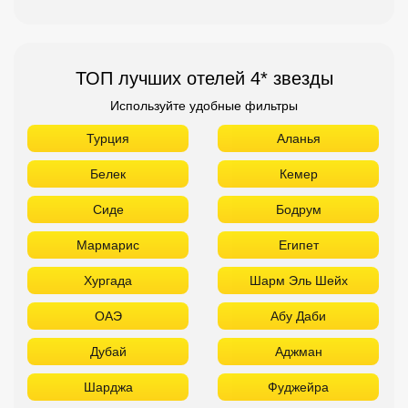
ТОП лучших отелей 4* звезды
Используйте удобные фильтры
Турция
Аланья
Белек
Кемер
Сиде
Бодрум
Мармарис
Египет
Хургада
Шарм Эль Шейх
ОАЭ
Абу Даби
Дубай
Аджман
Шарджа
Фуджейра