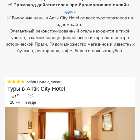
✅ Промокод действителен при бронировании онлайн
-
здесь
Египет
✅ Выгодные цены в Antik City Hotel от всех туроператоров на
Куба
одном сайте.
Элегантный реконструированный отель находится в тихой
Шри Ланка
улочке, в самом сердце финансового и торгового центра
исторической Праги. Рядом множество магазинов и известных
Бали
бутиков, ресторанов, кафе, баров и ночных клубов.
Вьетнам
Хайнань
район Прага 2
,
Чехия
Северный Гоа
Туры в
Antik City Hotel
Южный Гоа
10 км
везде
Занзибар
Абхазия
Большой Сочи