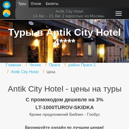
Туры
Отели
Билеты
Главная
Antik City Hotel
14 Авг
-
21 Авг
2 взрослых
из Москвы
Горящие туры
Туры в Antik City Hotel
Туры в Турцию
4****
Туры в Египет
Туры в ОАЭ
Главная
Чехия
Прага
район Прага 2
Офис г. Москва
Antik City Hotel
Цена
Помощь
Antik City Hotel - цены на туры
Подборки отелей
C промокодом дешевле на 3%
Турция
LT-1000TUROV-SKIDKA
Кроме предложений Библио - Глобус
Таиланд
Бронируйте онлайн по лучшим ценам!
ОАЭ