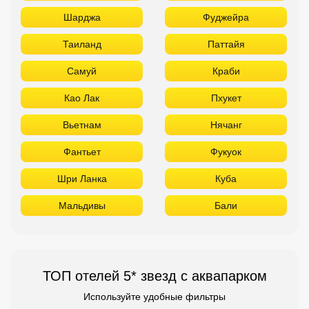
Шарджа
Фуджейра
Таиланд
Паттайя
Самуй
Краби
Као Лак
Пхукет
Вьетнам
Нячанг
Фантьет
Фукуок
Шри Ланка
Куба
Мальдивы
Бали
ТОП отелей 5* звезд с аквапарком
Используйте удобные фильтры