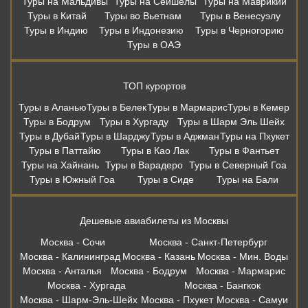
Туры на Мальдивы
Туры на Сейшелы
Туры на Маврикий
Туры в Китай
Туры во Вьетнам
Туры в Венесуэлу
Туры в Индию
Туры в Индонезию
Туры в Черногорию
Туры в ОАЭ
ТОП курортов
Туры в Аланью
Туры в Белек
Туры в Мармарис
Туры в Кемер
Туры в Бодрум
Туры в Хургаду
Туры в Шарм Эль Шейх
Туры в Дубай
Туры в Шарджу
Туры в Аджман
Туры на Пхукет
Туры в Паттайю
Туры в Као Лак
Туры в Фантьет
Туры на Хайнань
Туры в Варадеро
Туры в Северный Гоа
Туры в Южный Гоа
Туры в Сиде
Туры на Бали
Дешевые авиабилеты из Москвы
Москва - Сочи
Москва - Санкт-Петербург
Москва - Калининград
Москва - Казань
Москва - Мин. Воды
Москва - Анталья
Москва - Бодрум
Москва - Мармарис
Москва - Хургада
Москва - Бангкок
Москва - Шарм-Эль-Шейх
Москва - Пхукет
Москва - Самуи