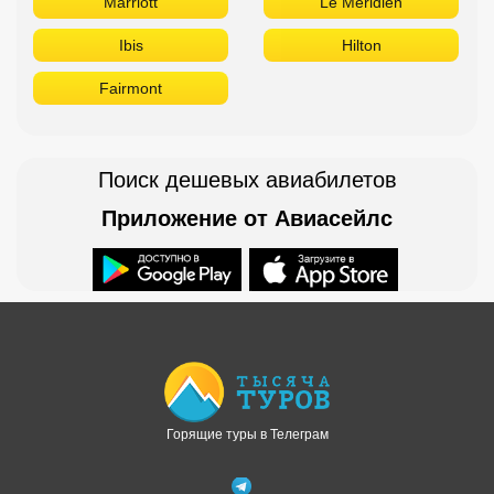
Marriott
Le Meridien
Ibis
Hilton
Fairmont
Поиск дешевых авиабилетов
Приложение от Авиасейлс
Доступно в
Загрузите в
Горящие туры в Телеграм