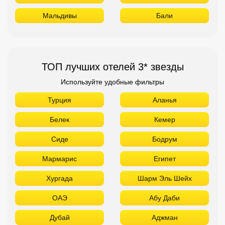
Мальдивы
Бали
ТОП лучших отелей 3* звезды
Используйте удобные фильтры
Турция
Аланья
Белек
Кемер
Сиде
Бодрум
Мармарис
Египет
Хургада
Шарм Эль Шейх
ОАЭ
Абу Даби
Дубай
Аджман