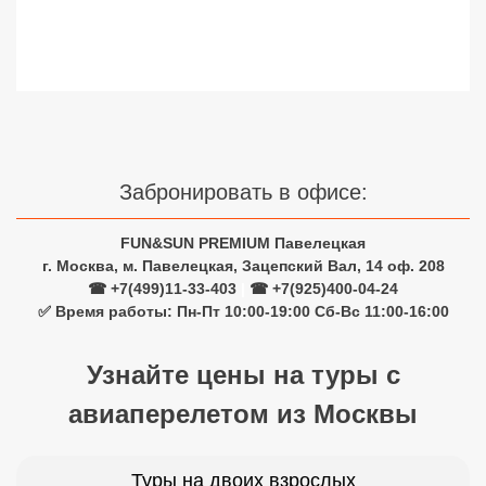
Сетевые отели Турции
Сетевые отели Египта
Сетевые отели ОАЭ
Сетевые отели Таиланда
Забронировать в офисе:
Сетевые отели Шри Ланки
FUN&SUN PREMIUM Павелецкая
г. Москва, м. Павелецкая, Зацепский Вал, 14 оф. 208
Сетевые отели Вьетнама
☎ +7(499)11-33-403
|
☎ +7(925)400-04-24
✅ Время работы: Пн-Пт 10:00-19:00 Сб-Вс 11:00-16:00
Сетевые отели Мальдив
Узнайте цены на туры с
Сетевые отели Бали
авиаперелетом из Москвы
Сетевые отели Сейшел
Сетевые отели Маврикия
Туры на двоих взрослых