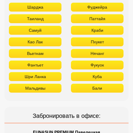
Шарджа
Фуджейра
Таиланд
Паттайя
Самуй
Краби
Као Лак
Пхукет
Вьетнам
Нячанг
Фантьет
Фукуок
Шри Ланка
Куба
Мальдивы
Бали
Забронировать в офисе:
FUN&SUN PREMIUM Павелецкая