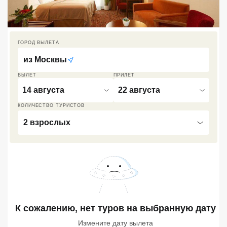
Кав Мин Воды
Экскурсионные туры
ГОРОД ВЫЛЕТА
VIP отели 5 звезд
из
Москвы
ТОП 10 лучших отелей 5*
ВЫЛЕТ
ПРИЛЕТ
14 августа
22 августа
ТОП 10 недорогих отелей
КОЛИЧЕСТВО ТУРИСТОВ
5*
2 взрослых
Лучшие отели 4* звезды
Недорогие отели 4*
звезды
Лучшие отели 3* звезды
К сожалению, нет туров
Недорогие отели 3*
на выбранную дату
звезды
Измените дату вылета