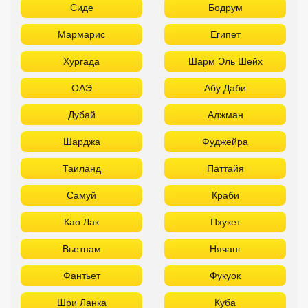
Сиде
Бодрум
Мармарис
Египет
Хургада
Шарм Эль Шейх
ОАЭ
Абу Даби
Дубай
Аджман
Шарджа
Фуджейра
Таиланд
Паттайя
Самуй
Краби
Као Лак
Пхукет
Вьетнам
Нячанг
Фантьет
Фукуок
Шри Ланка
Куба