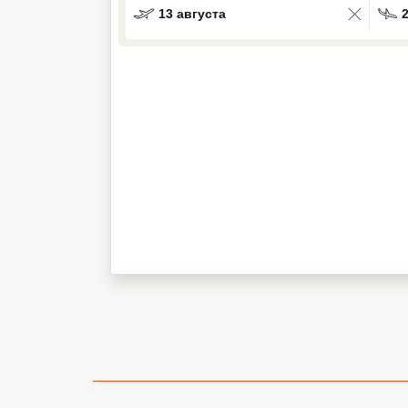
13 августа
Кав Мин Воды
Экскурсионные туры
VIP отели 5 звезд
ТОП 10 лучших отелей 5*
ТОП 10 недорогих отелей
5*
Лучшие отели 4* звезды
Недорогие отели 4*
звезды
Лучшие отели 3* звезды
Недорогие отели 3*
звезды