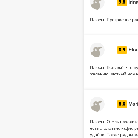
9.8
Irin
Плюсы: Прекрасное рас
8.9
Eka
Плюсы: Есть всё, что 
желанию, уютный номер
8.6
Mar
Плюсы: Отель находитс
есть столовые, кафе, р
удобно. Также рядом м