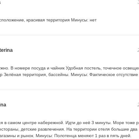
a
положение, красивая территория Минусы: нет
terina
нужно. В номере посуда и чайник Удобная постель, точечное освещ
 Зелёная территория, бассейны. Минусы: Фактическое отсутствие
ina
я в самом центре набережной. Идти до неё 3 минуты. Море тоже 
естораны, детские развлечения. На территории отеля большие два 
агазины и рынок. Минусы: Полотенца меняют 1 раз в пять дней.