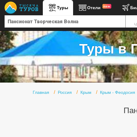
new
Туры
Отели
Би
Главная
Ч
Горящие туры
Туры в Турцию
Туры в 
Туры в Египет
Туры в ОАЭ
Офис г. Москва
Помощь
Главная
Россия
Крым
Крым - Феодосия
Подборки отелей
Пан
Турция
Таиланд
ОАЭ