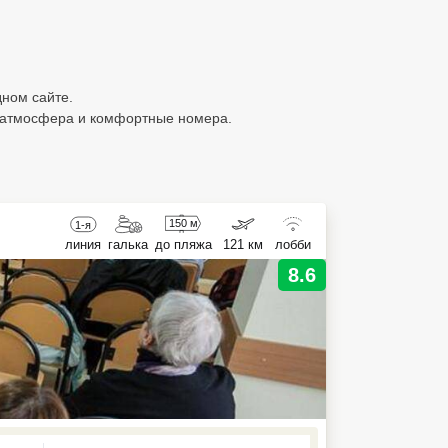
дном сайте.
я атмосфера и комфортные номера.
150 м
1-я
линия
галька
до пляжа
121 км
лобби
8.6
ed , press Down to open the menu,