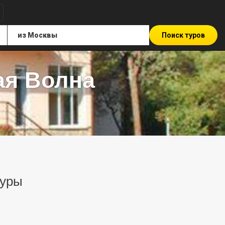
Поиск туров
ая Волна
туры