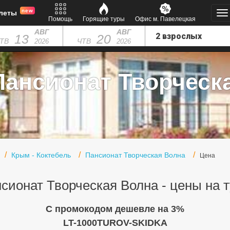
new
леты
Помощь
Горящие туры
Офис м. Павелецкая
АВГ
АВГ
13
20
ТВ
ЧТВ
2026
2026
Пансионат Творческ
Крым - Коктебель
Пансионат Творческая Волна
Цена
сионат Творческая Волна - цены на 
C промокодом дешевле на 3%
LT-1000TUROV-SKIDKA