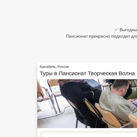
Египет
Куба
✅ Выгодные
Шри Ланка
Пансионат прекрасно подходит дл
Бали
Вьетнам
Коктебель
,
Россия
Хайнань
Туры в
Пансионат Творческая Волна
Северный Гоа
Южный Гоа
Занзибар
Абхазия
Большой Сочи