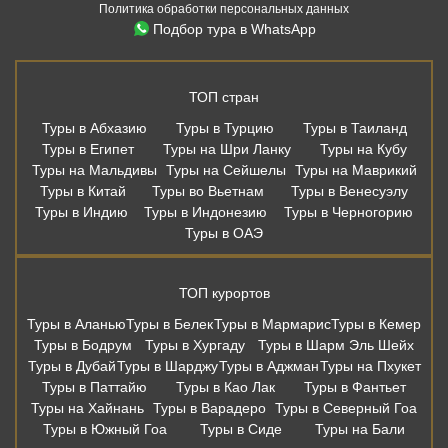
Политика обработки персональных данных
Подбор тура в WhatsApp
ТОП стран
Туры в Абхазию
Туры в Турцию
Туры в Таиланд
Туры в Египет
Туры на Шри Ланку
Туры на Кубу
Туры на Мальдивы
Туры на Сейшелы
Туры на Маврикий
Туры в Китай
Туры во Вьетнам
Туры в Венесуэлу
Туры в Индию
Туры в Индонезию
Туры в Черногорию
Туры в ОАЭ
ТОП курортов
Туры в Аланью
Туры в Белек
Туры в Мармарис
Туры в Кемер
Туры в Бодрум
Туры в Хургаду
Туры в Шарм Эль Шейх
Туры в Дубай
Туры в Шарджу
Туры в Аджман
Туры на Пхукет
Туры в Паттайю
Туры в Као Лак
Туры в Фантьет
Туры на Хайнань
Туры в Варадеро
Туры в Северный Гоа
Туры в Южный Гоа
Туры в Сиде
Туры на Бали