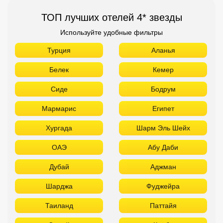
ТОП лучших отелей 4* звезды
Используйте удобные фильтры
Турция
Аланья
Белек
Кемер
Сиде
Бодрум
Мармарис
Египет
Хургада
Шарм Эль Шейх
ОАЭ
Абу Даби
Дубай
Аджман
Шарджа
Фуджейра
Таиланд
Паттайя