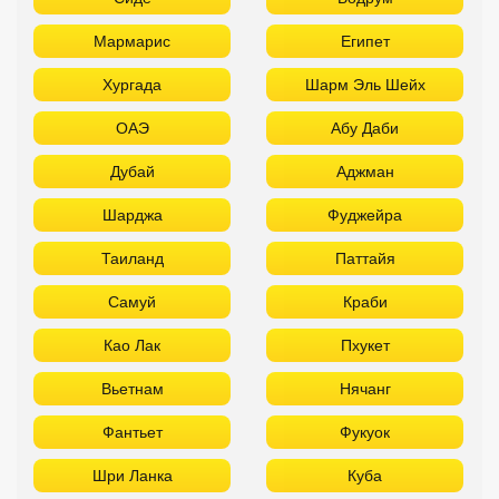
Мармарис
Египет
Хургада
Шарм Эль Шейх
ОАЭ
Абу Даби
Дубай
Аджман
Шарджа
Фуджейра
Таиланд
Паттайя
Самуй
Краби
Као Лак
Пхукет
Вьетнам
Нячанг
Фантьет
Фукуок
Шри Ланка
Куба