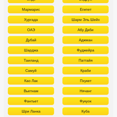
Мармарис
Египет
Хургада
Шарм Эль Шейх
ОАЭ
Абу Даби
Дубай
Аджман
Шарджа
Фуджейра
Таиланд
Паттайя
Самуй
Краби
Као Лак
Пхукет
Вьетнам
Нячанг
Фантьет
Фукуок
Шри Ланка
Куба