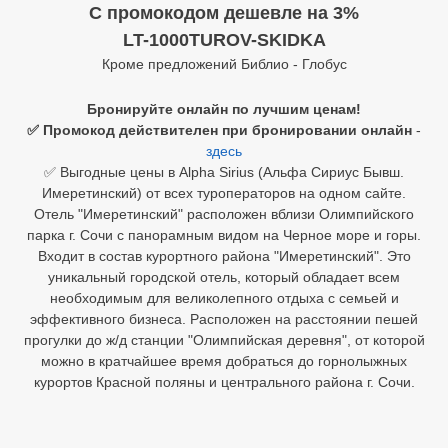
C промокодом дешевле на 3%
Египет
LT-1000TUROV-SKIDKA
Кроме предложений Библио - Глобус
Куба
Бронируйте онлайн по лучшим ценам!
Шри Ланка
✅ Промокод действителен при бронировании онлайн
-
здесь
Бали
✅ Выгодные цены в Alpha Sirius (Альфа Сириус Бывш.
Имеретинский) от всех туроператоров на одном сайте.
Вьетнам
Отель "Имеретинский" расположен вблизи Олимпийского
парка г. Сочи с панорамным видом на Черное море и горы.
Хайнань
Входит в состав курортного района "Имеретинский". Это
Северный Гоа
уникальный городской отель, который обладает всем
необходимым для великолепного отдыха с семьей и
Южный Гоа
эффективного бизнеса. Расположен на расстоянии пешей
прогулки до ж/д станции "Олимпийская деревня", от которой
Занзибар
можно в кратчайшее время добраться до горнолыжных
курортов Красной поляны и центрального района г. Сочи.
Абхазия
Большой Сочи