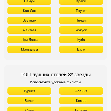
Самуй
Краби
Као Лак
Пхукет
Вьетнам
Нячанг
Фантьет
Фукуок
Шри Ланка
Куба
Мальдивы
Бали
ТОП лучших отелей 3* звезды
Используйте удобные фильтры
Турция
Аланья
Белек
Кемер
Сиде
Бодрум