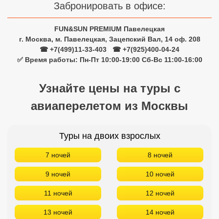
Забронировать в офисе:
Кав Мин Воды
FUN&SUN PREMIUM Павелецкая
Экскурсионные туры
г. Москва, м. Павелецкая, Зацепский Вал, 14 оф. 208
☎ +7(499)11-33-403
|
☎ +7(925)400-04-24
VIP отели 5 звезд
✅ Время работы: Пн-Пт 10:00-19:00 Сб-Вс 11:00-16:00
ТОП 10 лучших отелей 5*
Узнайте цены на туры с
ТОП 10 недорогих отелей
авиаперелетом из Москвы
5*
Лучшие отели 4* звезды
Туры на двоих взрослых
Недорогие отели 4*
7 ночей
8 ночей
звезды
9 ночей
10 ночей
Лучшие отели 3* звезды
11 ночей
12 ночей
Недорогие отели 3*
звезды
13 ночей
14 ночей