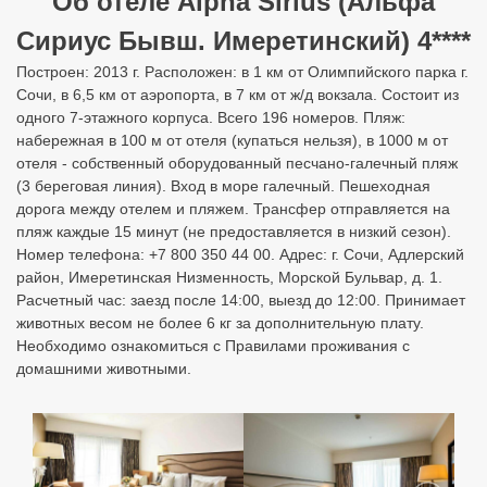
Об отеле Alpha Sirius (Альфа
Сириус Бывш. Имеретинский) 4****
Построен: 2013 г. Расположен: в 1 км от Олимпийского парка г.
Сочи, в 6,5 км от аэропорта, в 7 км от ж/д вокзала. Состоит из
одного 7-этажного корпуса. Всего 196 номеров. Пляж:
набережная в 100 м от отеля (купаться нельзя), в 1000 м от
отеля - собственный оборудованный песчано-галечный пляж
(3 береговая линия). Вход в море галечный. Пешеходная
дорога между отелем и пляжем. Трансфер отправляется на
пляж каждые 15 минут (не предоставляется в низкий сезон).
Номер телефона: +7 800 350 44 00. Адрес: г. Сочи, Адлерский
район, Имеретинская Низменность, Морской Бульвар, д. 1. ​
Расчетный час: заезд после 14:00, выезд до 12:00. Принимает
животных весом не более 6 кг за дополнительную плату.
Необходимо ознакомиться с Правилами проживания с
домашними животными.