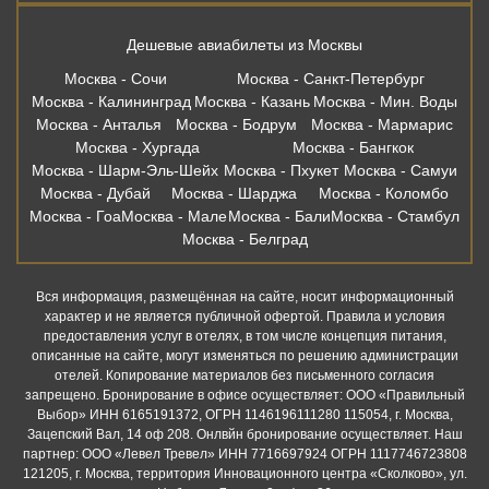
Дешевые авиабилеты из Москвы
Москва - Сочи
Москва - Санкт-Петербург
Москва - Калининград
Москва - Казань
Москва - Мин. Воды
Москва - Анталья
Москва - Бодрум
Москва - Мармарис
Москва - Хургада
Москва - Бангкок
Москва - Шарм-Эль-Шейх
Москва - Пхукет
Москва - Самуи
Москва - Дубай
Москва - Шарджа
Москва - Коломбо
Москва - Гоа
Москва - Мале
Москва - Бали
Москва - Стамбул
Москва - Белград
Вся информация, размещённая на сайте, носит информационный
характер и не является публичной офертой. Правила и условия
предоставления услуг в отелях, в том числе концепция питания,
описанные на сайте, могут изменяться по решению администрации
отелей. Копирование материалов без письменного согласия
запрещено. Бронирование в офисе осуществляет: ООО «Правильный
Выбор» ИНН 6165191372, ОГРН 1146196111280 115054, г. Москва,
Зацепский Вал, 14 оф 208. Онлвйн бронирование осуществляет. Наш
партнер: ООО «Левел Тревел» ИНН 7716697924 ОГРН 1117746723808
121205, г. Москва, территория Инновационного центра «Сколково», ул.