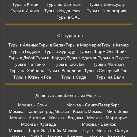
Туры в Китай
Туры во Вьетнам
Туры в Венесуэлу
Туры в Индию
Туры в Индонезию
Туры в Черногорию
Туры в ОАЭ
ТОП курортов
Туры в Аланью
Туры в Белек
Туры в Мармарис
Туры в Кемер
Туры в Бодрум
Туры в Хургаду
Туры в Шарм Эль Шейх
Туры в Дубай
Туры в Шарджу
Туры в Аджман
Туры на Пхукет
Туры в Паттайю
Туры в Као Лак
Туры в Фантьет
Туры на Хайнань
Туры в Варадеро
Туры в Северный Гоа
Туры в Южный Гоа
Туры в Сиде
Туры на Бали
Дешевые авиабилеты из Москвы
Москва - Сочи
Москва - Санкт-Петербург
Москва - Калининград
Москва - Казань
Москва - Мин. Воды
Москва - Анталья
Москва - Бодрум
Москва - Мармарис
Москва - Хургада
Москва - Бангкок
Москва - Шарм-Эль-Шейх
Москва - Пхукет
Москва - Самуи
Москва - Дубай
Москва - Шарджа
Москва - Коломбо