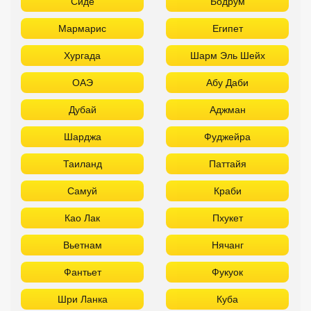
Сиде
Бодрум
Мармарис
Египет
Хургада
Шарм Эль Шейх
ОАЭ
Абу Даби
Дубай
Аджман
Шарджа
Фуджейра
Таиланд
Паттайя
Самуй
Краби
Као Лак
Пхукет
Вьетнам
Нячанг
Фантьет
Фукуок
Шри Ланка
Куба