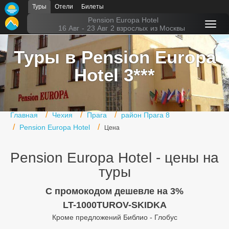
Туры
Отели
Билеты
Главная
Pension Europa Hotel
16 Авг
-
23 Авг
2 взрослых
из Москвы
Горящие туры
Туры в Pension Europa
Туры в Турцию
Hotel 3***
Туры в Египет
Туры в ОАЭ
Главная
Чехия
Прага
район Прага 8
Офис г. Москва
Pension Europa Hotel
Цена
Помощь
Pension Europa Hotel - цены на
Подборки отелей
туры
Турция
C промокодом дешевле на 3%
LT-1000TUROV-SKIDKA
Таиланд
Кроме предложений Библио - Глобус
ОАЭ