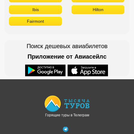
Ibis
Hilton
Fairmont
Поиск дешевых авиабилетов
Приложение от Авиасейлс
Доступно в
Загрузите в
Горящие туры в Телеграм