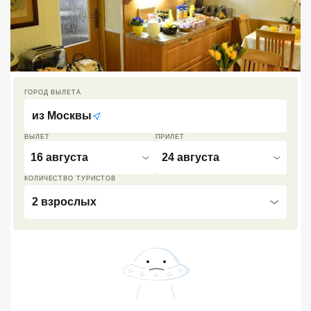
Кав Мин Воды
Экскурсионные туры
VIP отели 5 звезд
ГОРОД ВЫЛЕТА
ТОП 10 лучших отелей 5*
из
Москвы
ВЫЛЕТ
ПРИЛЕТ
ТОП 10 недорогих отелей
16 августа
24 августа
5*
КОЛИЧЕСТВО ТУРИСТОВ
Лучшие отели 4* звезды
2 взрослых
Недорогие отели 4*
звезды
Лучшие отели 3* звезды
Недорогие отели 3*
звезды