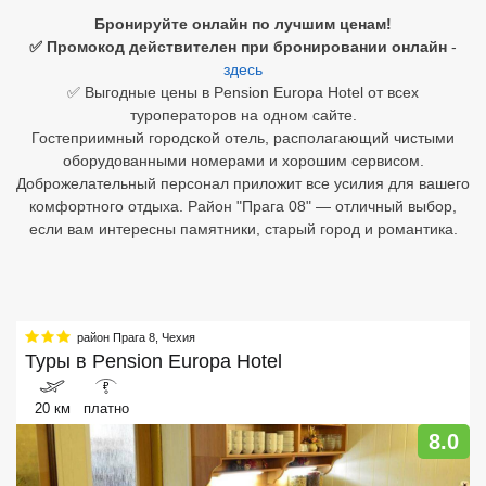
Бронируйте онлайн по лучшим ценам!
Египет
✅ Промокод действителен при бронировании онлайн
-
здесь
Куба
✅ Выгодные цены в Pension Europa Hotel от всех
туроператоров на одном сайте.
Шри Ланка
Гостеприимный городской отель, располагающий чистыми
оборудованными номерами и хорошим сервисом.
Бали
Доброжелательный персонал приложит все усилия для вашего
комфортного отдыха. Район "Прага 08" — отличный выбор,
Вьетнам
если вам интересны памятники, старый город и романтика.
Хайнань
Северный Гоа
район Прага 8
,
Чехия
Южный Гоа
Туры в
Pension Europa Hotel
Занзибар
₽
20 км
платно
Абхазия
8.0
Большой Сочи