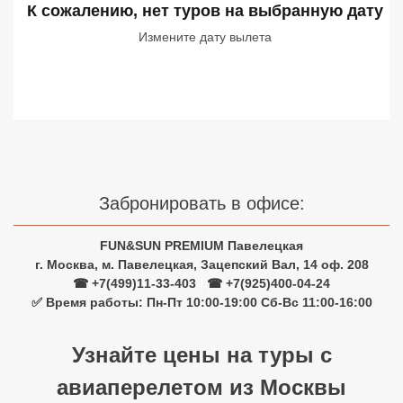
К сожалению, нет туров
на выбранную дату
Сетевые отели Турции
Измените дату вылета
Сетевые отели Египта
Сетевые отели ОАЭ
Сетевые отели Таиланда
Сетевые отели Шри Ланки
Забронировать в офисе:
Сетевые отели Вьетнама
FUN&SUN PREMIUM Павелецкая
г. Москва, м. Павелецкая, Зацепский Вал, 14 оф. 208
☎ +7(499)11-33-403
|
☎ +7(925)400-04-24
Сетевые отели Мальдив
✅ Время работы: Пн-Пт 10:00-19:00 Сб-Вс 11:00-16:00
Сетевые отели Бали
Узнайте цены на туры с
Сетевые отели Сейшел
авиаперелетом из Москвы
Сетевые отели Маврикия