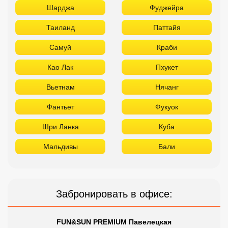
Шарджа
Фуджейра
Таиланд
Паттайя
Самуй
Краби
Као Лак
Пхукет
Вьетнам
Нячанг
Фантьет
Фукуок
Шри Ланка
Куба
Мальдивы
Бали
Забронировать в офисе:
FUN&SUN PREMIUM Павелецкая