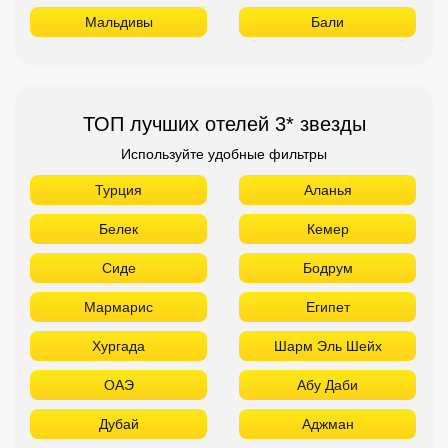
Мальдивы
Бали
ТОП лучших отелей 3* звезды
Используйте удобные фильтры
Турция
Аланья
Белек
Кемер
Сиде
Бодрум
Мармарис
Египет
Хургада
Шарм Эль Шейх
ОАЭ
Абу Даби
Дубай
Аджман