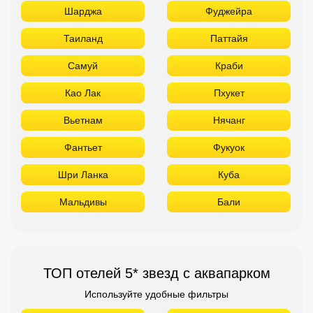
Шарджа
Фуджейра
Таиланд
Паттайя
Самуй
Краби
Као Лак
Пхукет
Вьетнам
Нячанг
Фантьет
Фукуок
Шри Ланка
Куба
Мальдивы
Бали
ТОП отелей 5* звезд с аквапарком
Используйте удобные фильтры