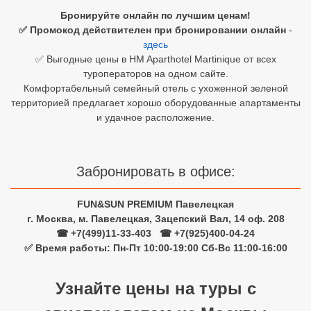
Бронируйте онлайн по лучшим ценам!
Египет
✅ Промокод действителен при бронировании онлайн
-
здесь
Куба
✅ Выгодные цены в HM Aparthotel Martinique от всех
туроператоров на одном сайте.
Шри Ланка
Комфортабельный семейный отель с ухоженной зеленой
территорией предлагает хорошо оборудованные апартаменты
Бали
и удачное расположение.
Вьетнам
Хайнань
Забронировать в офисе:
Северный Гоа
FUN&SUN PREMIUM Павелецкая
г. Москва, м. Павелецкая, Зацепский Вал, 14 оф. 208
Южный Гоа
☎ +7(499)11-33-403
|
☎ +7(925)400-04-24
Занзибар
✅ Время работы: Пн-Пт 10:00-19:00 Сб-Вс 11:00-16:00
Абхазия
Узнайте цены на туры с
Большой Сочи