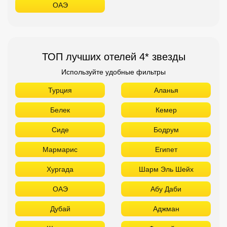
ОАЭ
ТОП лучших отелей 4* звезды
Используйте удобные фильтры
Турция
Аланья
Белек
Кемер
Сиде
Бодрум
Мармарис
Египет
Хургада
Шарм Эль Шейх
ОАЭ
Абу Даби
Дубай
Аджман