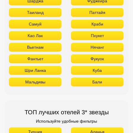
Шарджа
Фуджейра
Таиланд
Паттайя
Самуй
Краби
Као Лак
Пхукет
Вьетнам
Нячанг
Фантьет
Фукуок
Шри Ланка
Куба
Мальдивы
Бали
ТОП лучших отелей 3* звезды
Используйте удобные фильтры
Турция
Аланья