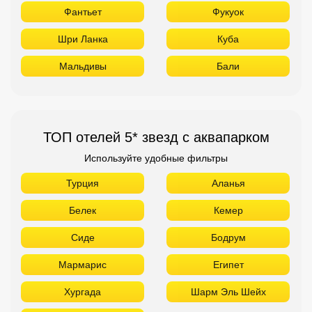
Фантьет
Фукуок
Шри Ланка
Куба
Мальдивы
Бали
ТОП отелей 5* звезд с аквапарком
Используйте удобные фильтры
Турция
Аланья
Белек
Кемер
Сиде
Бодрум
Мармарис
Египет
Хургада
Шарм Эль Шейх