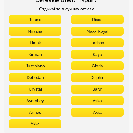
Отдыхайте в лучших отелях
Titanic
Rixos
Nirvana
Maxx Royal
Limak
Larissa
Kirman
Kaya
Justiniano
Gloria
Dobedan
Delphin
Crystal
Barut
Aydınbey
Aska
Armas
Akra
Akka