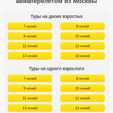
авиаперелетом из Москвы
Кав Мин Воды
Туры на двоих взрослых
Экскурсионные туры
7 ночей
8 ночей
VIP отели 5 звезд
9 ночей
10 ночей
ТОП 10 лучших отелей 5*
11 ночей
12 ночей
ТОП 10 недорогих отелей
13 ночей
14 ночей
5*
Лучшие отели 4* звезды
Туры на одного взрослого
Недорогие отели 4*
7 ночей
8 ночей
звезды
9 ночей
10 ночей
Лучшие отели 3* звезды
11 ночей
12 ночей
Недорогие отели 3*
13 ночей
14 ночей
звезды