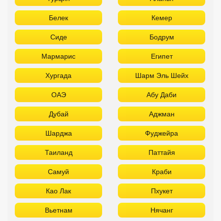
Белек
Кемер
Сиде
Бодрум
Мармарис
Египет
Хургада
Шарм Эль Шейх
ОАЭ
Абу Даби
Дубай
Аджман
Шарджа
Фуджейра
Таиланд
Паттайя
Самуй
Краби
Као Лак
Пхукет
Вьетнам
Нячанг