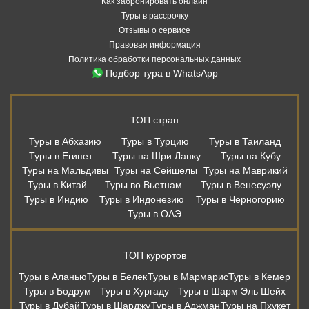
Как забронировать онлайн
Туры в рассрочку
Отзывы о сервисе
Правовая информация
Политика обработки персональных данных
Подбор тура в WhatsApp
ТОП стран
Туры в Абхазию
Туры в Турцию
Туры в Таиланд
Туры в Египет
Туры на Шри Ланку
Туры на Кубу
Туры на Мальдивы
Туры на Сейшелы
Туры на Маврикий
Туры в Китай
Туры во Вьетнам
Туры в Венесуэлу
Туры в Индию
Туры в Индонезию
Туры в Черногорию
Туры в ОАЭ
ТОП курортов
Туры в Аланью
Туры в Белек
Туры в Мармарис
Туры в Кемер
Туры в Бодрум
Туры в Хургаду
Туры в Шарм Эль Шейх
Туры в Дубай
Туры в Шарджу
Туры в Аджман
Туры на Пхукет