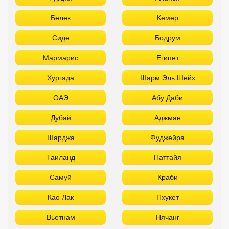
Белек
Кемер
Сиде
Бодрум
Мармарис
Египет
Хургада
Шарм Эль Шейх
ОАЭ
Абу Даби
Дубай
Аджман
Шарджа
Фуджейра
Таиланд
Паттайя
Самуй
Краби
Као Лак
Пхукет
Вьетнам
Нячанг