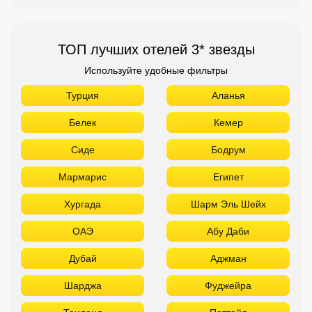
ТОП лучших отелей 3* звезды
Используйте удобные фильтры
Турция
Аланья
Белек
Кемер
Сиде
Бодрум
Мармарис
Египет
Хургада
Шарм Эль Шейх
ОАЭ
Абу Даби
Дубай
Аджман
Шарджа
Фуджейра