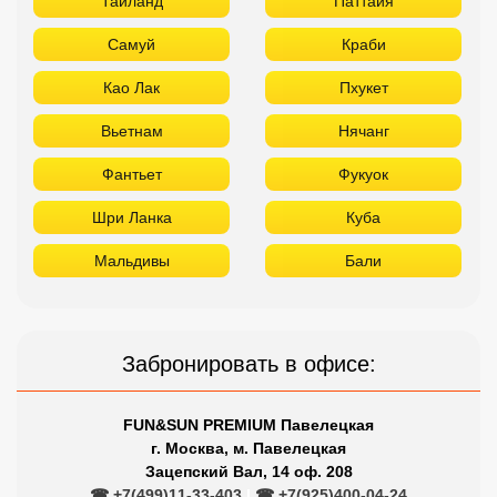
Таиланд
Паттайя
Самуй
Краби
Као Лак
Пхукет
Вьетнам
Нячанг
Фантьет
Фукуок
Шри Ланка
Куба
Мальдивы
Бали
Забронировать в офисе:
FUN&SUN PREMIUM Павелецкая
г. Москва, м. Павелецкая
Зацепский Вал, 14 оф. 208
☎ +7(499)11-33-403
|
☎ +7(925)400-04-24