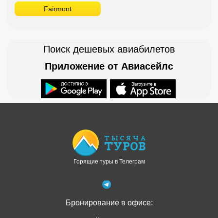
Fairmont
Поиск дешевых авиабилетов
Приложение от Авиасейлс
Доступно в
Загрузите в
Горящие туры в Телеграм
Бронирование в офисе: