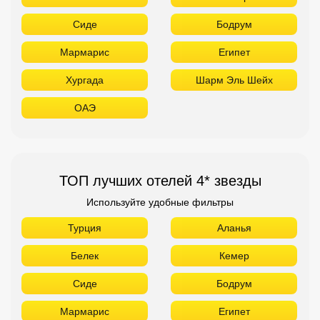
Сиде
Бодрум
Мармарис
Египет
Хургада
Шарм Эль Шейх
ОАЭ
ТОП лучших отелей 4* звезды
Используйте удобные фильтры
Турция
Аланья
Белек
Кемер
Сиде
Бодрум
Мармарис
Египет