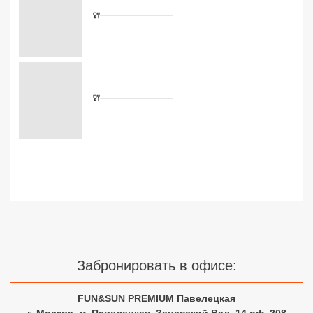
Сетевые отели Турции
Сетевые отели Египта
Сетевые отели ОАЭ
Сетевые отели Таиланда
Сетевые отели Шри Ланки
Сетевые отели Вьетнама
Сетевые отели Мальдив
Сетевые отели Бали
Забронировать в офисе:
Сетевые отели Сейшел
FUN&SUN PREMIUM Павелецкая
Сетевые отели Маврикия