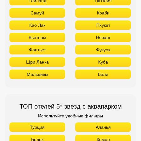
Таиланд
Паттайя
Самуй
Краби
Као Лак
Пхукет
Вьетнам
Нячанг
Фантьет
Фукуок
Шри Ланка
Куба
Мальдивы
Бали
ТОП отелей 5* звезд с аквапарком
Используйте удобные фильтры
Турция
Аланья
Белек
Кемер