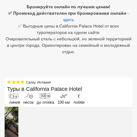
Бронируйте онлайн по лучшим ценам!
Египет
✅ Промокод действителен при бронировании онлайн
-
здесь
Куба
✅ Выгодные цены в California Palace Hotel от всех
туроператоров на одном сайте.
Шри Ланка
Очаровательный отель с небольшой, но зеленой территорией
в центре города. Ориентирован на семейный и молодежный
Бали
отдых.
Вьетнам
Хайнань
Салоу
,
Испания
Северный Гоа
Туры в
California Palace Hotel
500 м
3-я
₽
Южный Гоа
линия
песок
до пляжа
100 км
лобби
Занзибар
Абхазия
Большой Сочи