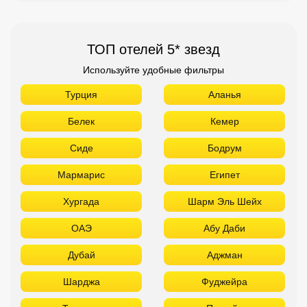
ТОП отелей 5* звезд
Используйте удобные фильтры
Турция
Аланья
Белек
Кемер
Сиде
Бодрум
Мармарис
Египет
Хургада
Шарм Эль Шейх
ОАЭ
Абу Даби
Дубай
Аджман
Шарджа
Фуджейра