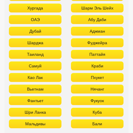
Хургада
Шарм Эль Шейх
ОАЭ
Абу Даби
Дубай
Аджман
Шарджа
Фуджейра
Таиланд
Паттайя
Самуй
Краби
Као Лак
Пхукет
Вьетнам
Нячанг
Фантьет
Фукуок
Шри Ланка
Куба
Мальдивы
Бали