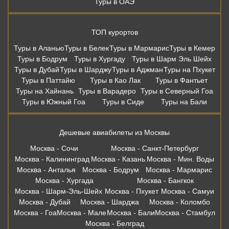
Туры в ОАЭ
ТОП курортов
Туры в Аланью
Туры в Белек
Туры в Мармарис
Туры в Кемер
Туры в Бодрум
Туры в Хургаду
Туры в Шарм Эль Шейх
Туры в Дубай
Туры в Шарджу
Туры в Аджман
Туры на Пхукет
Туры в Паттайю
Туры в Као Лак
Туры в Фантьет
Туры на Хайнань
Туры в Варадеро
Туры в Северный Гоа
Туры в Южный Гоа
Туры в Сиде
Туры на Бали
Дешевые авиабилеты из Москвы
Москва - Сочи
Москва - Санкт-Петербург
Москва - Калининград
Москва - Казань
Москва - Мин. Воды
Москва - Анталья
Москва - Бодрум
Москва - Мармарис
Москва - Хургада
Москва - Бангкок
Москва - Шарм-Эль-Шейх
Москва - Пхукет
Москва - Самуи
Москва - Дубай
Москва - Шарджа
Москва - Коломбо
Москва - Гоа
Москва - Мале
Москва - Бали
Москва - Стамбул
Москва - Белград