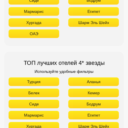
Сиде
Бодрум
Мармарис
Египет
Хургада
Шарм Эль Шейх
ОАЭ
ТОП лучших отелей 4* звезды
Используйте удобные фильтры
Турция
Аланья
Белек
Кемер
Сиде
Бодрум
Мармарис
Египет
Хургада
Шарм Эль Шейх