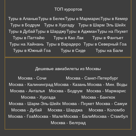
ТОП курортов
Туры в Аланью
Туры в Белек
Туры в Мармарис
Туры в Кемер
Туры в Бодрум
Туры в Хургаду
Туры в Шарм Эль Шейх
Туры в Дубай
Туры в Шарджу
Туры в Аджман
Туры на Пхукет
Туры в Паттайю
Туры в Као Лак
Туры в Фантьет
Туры на Хайнань
Туры в Варадеро
Туры в Северный Гоа
Туры в Южный Гоа
Туры в Сиде
Туры на Бали
Дешевые авиабилеты из Москвы
Москва - Сочи
Москва - Санкт-Петербург
Москва - Калининград
Москва - Казань
Москва - Мин. Воды
Москва - Анталья
Москва - Бодрум
Москва - Мармарис
Москва - Хургада
Москва - Бангкок
Москва - Шарм-Эль-Шейх
Москва - Пхукет
Москва - Самуи
Москва - Дубай
Москва - Шарджа
Москва - Коломбо
Москва - Гоа
Москва - Мале
Москва - Бали
Москва - Стамбул
Москва - Белград