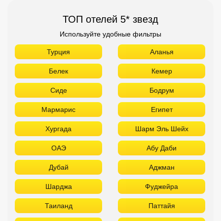
ТОП отелей 5* звезд
Используйте удобные фильтры
Турция
Аланья
Белек
Кемер
Сиде
Бодрум
Мармарис
Египет
Хургада
Шарм Эль Шейх
ОАЭ
Абу Даби
Дубай
Аджман
Шарджа
Фуджейра
Таиланд
Паттайя