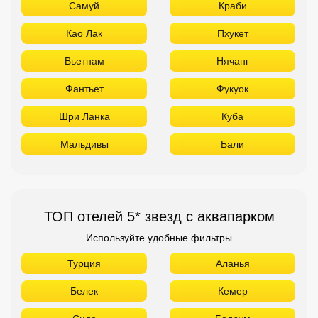
Самуй
Краби
Као Лак
Пхукет
Вьетнам
Нячанг
Фантьет
Фукуок
Шри Ланка
Куба
Мальдивы
Бали
ТОП отелей 5* звезд с аквапарком
Используйте удобные фильтры
Турция
Аланья
Белек
Кемер