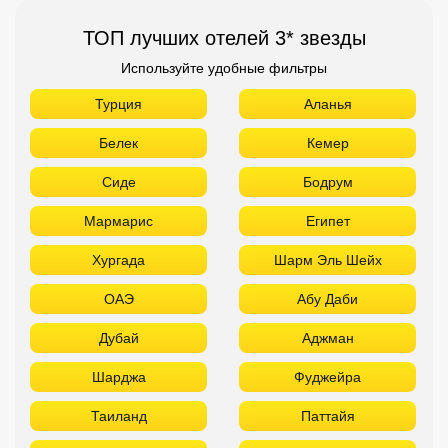
ТОП лучших отелей 3* звезды
Используйте удобные фильтры
Турция
Аланья
Белек
Кемер
Сиде
Бодрум
Мармарис
Египет
Хургада
Шарм Эль Шейх
ОАЭ
Абу Даби
Дубай
Аджман
Шарджа
Фуджейра
Таиланд
Паттайя