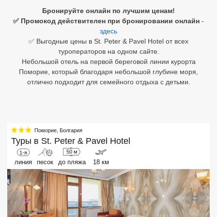
Бронируйте онлайн по лучшим ценам!
Египет
✅ Промокод действителен при бронировании онлайн
-
здесь
Куба
✅ Выгодные цены в St. Peter & Pavel Hotel от всех
туроператоров на одном сайте.
Шри Ланка
Небольшой отель на первой береговой линии курорта
Поморие, который благодаря небольшой глубине моря,
Бали
отлично подходит для семейного отдыха с детьми.
Вьетнам
Хайнань
Поморие
,
Болгария
Северный Гоа
Туры в
St. Peter & Pavel Hotel
50 м
1-я
Южный Гоа
линия
песок
до пляжа
18 км
Занзибар
Абхазия
Большой Сочи