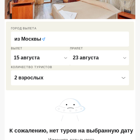
Кав Мин Воды
Экскурсионные туры
ГОРОД ВЫЛЕТА
VIP отели 5 звезд
из
Москвы
ТОП 10 лучших отелей 5*
ВЫЛЕТ
ПРИЛЕТ
15 августа
23 августа
ТОП 10 недорогих отелей
КОЛИЧЕСТВО ТУРИСТОВ
5*
2 взрослых
Лучшие отели 4* звезды
Недорогие отели 4*
звезды
Лучшие отели 3* звезды
Недорогие отели 3*
К сожалению, нет туров
на выбранную дату
звезды
Измените дату вылета