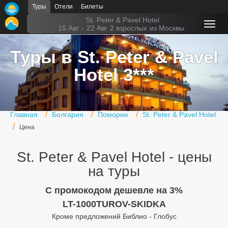
Туры
Отели
Билеты
Главная
St. Peter & Pavel Hotel
15 Авг
-
22 Авг
2 взрослых
из Москвы
Горящие туры
Туры в St. Peter & Pavel
Туры в Турцию
Hotel 3***
Туры в Египет
Туры в ОАЭ
Главная
Болгария
Поморие
St. Peter & Pavel Hotel
Офис г. Москва
Цена
Помощь
St. Peter & Pavel Hotel - цены
Подборки отелей
на туры
Турция
C промокодом дешевле на 3%
LT-1000TUROV-SKIDKA
Таиланд
Кроме предложений Библио - Глобус
ОАЭ