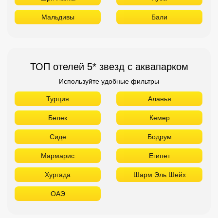
Турция
Аланья
Белек
Кемер
Сиде
Бодрум
Мармарис
Египет
Хургада
Шарм Эль Шейх
ОАЭ
ТОП лучших отелей 4* звезды
Используйте удобные фильтры
Турция
Аланья
Белек
Кемер
Сиде
Бодрум