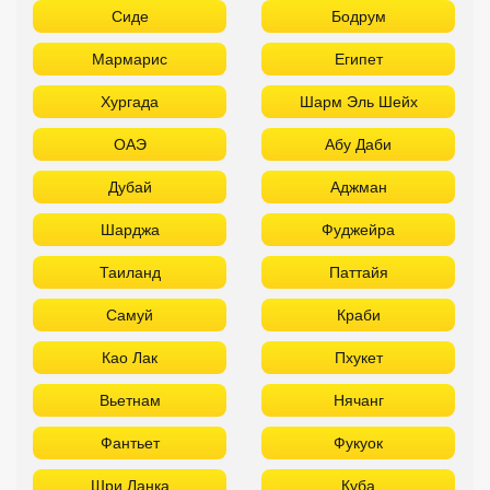
Шарджа
Фуджейра
Таиланд
Паттайя
Самуй
Краби
Као Лак
Пхукет
Вьетнам
Нячанг
Фантьет
Фукуок
Шри Ланка
Куба
Мальдивы
Бали
ТОП отелей 5* звезд с аквапарком
Используйте удобные фильтры