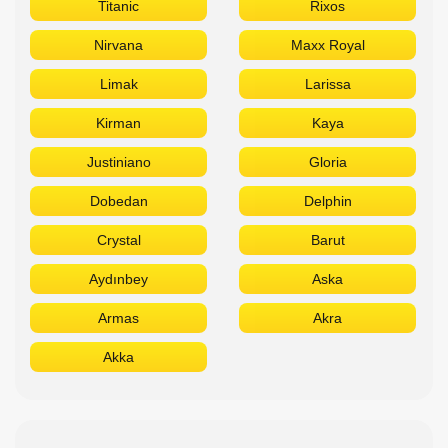
Dobedan
Delphin
Crystal
Barut
Aydınbey
Aska
Armas
Akra
Akka
Сетевые отели Египта
Отдыхайте в лучших отелях
Titanic
Rixos
Sunrise
Stella Di Mare
Sheraton
Sentido
Radisson
Pickalbatros