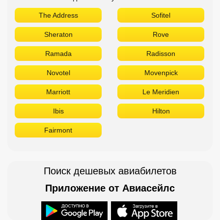
Ibis
Hilton
Fairmont
Поиск дешевых авиабилетов
Приложение от Авиасейлс
Доступно в
Загрузите в
Горящие туры в Телеграм