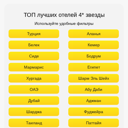
Мармарис
Египет
Хургада
Шарм Эль Шейх
ОАЭ
Абу Даби
Дубай
Аджман
Шарджа
Фуджейра
Таиланд
Паттайя
Самуй
Краби
Као Лак
Пхукет
Вьетнам
Нячанг
Фантьет
Фукуок
Шри Ланка
Куба