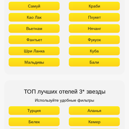
Мальдивы
Бали
ТОП лучших отелей 3* звезды
Используйте удобные фильтры
Турция
Аланья
Белек
Кемер
Сиде
Бодрум
Мармарис
Египет
Хургада
Шарм Эль Шейх
ОАЭ
Абу Даби
Дубай
Аджман