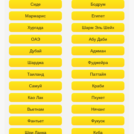
Шарджа
Фуджейра
Таиланд
Паттайя
Самуй
Краби
Као Лак
Пхукет
Вьетнам
Нячанг
Фантьет
Фукуок
Шри Ланка
Куба
Мальдивы
Бали
Забронировать в офисе:
FUN&SUN PREMIUM Павелецкая