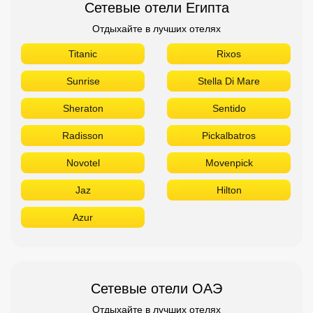
Novotel
Movenpick
Jaz
Hilton
Azur
Сетевые отели ОАЭ
Отдыхайте в лучших отелях
The Address
Sofitel
Sheraton
Rove
Ramada
Radisson
Novotel
Movenpick
Marriott
Le Meridien