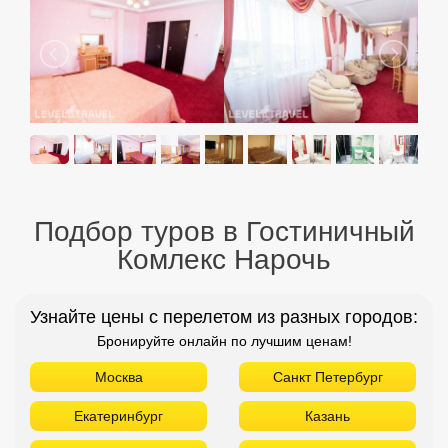
Подбор туров в Гостиничный
Комлекс Нарочь
Узнайте цены с перелетом из разных городов:
Бронируйте онлайн по лучшим ценам!
Москва
Санкт Петербург
Екатеринбург
Казань
Уфа
Минеральные Воды
Новосибирск
Красноярск
Н. Новгород
Оренбург
Пенза
Пермь
Самара
Томск