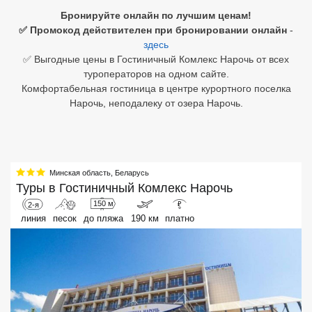
Бронируйте онлайн по лучшим ценам!
Египет
✅ Промокод действителен при бронировании онлайн
-
здесь
Куба
✅ Выгодные цены в Гостиничный Комлекс Нарочь от всех
туроператоров на одном сайте.
Шри Ланка
Комфортабельная гостиница в центре курортного поселка
Нарочь, неподалеку от озера Нарочь.
Бали
Вьетнам
Хайнань
Минская область
,
Беларусь
Туры в
Гостиничный Комлекс Нарочь
Северный Гоа
150 м
2-я
₽
линия
песок
до пляжа
190 км
платно
Южный Гоа
Занзибар
Абхазия
Большой Сочи