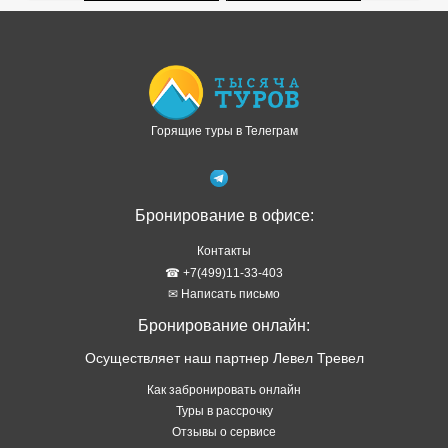
Бронирование в офисе:
Контакты
☎ +7(499)11-33-403
✉ Написать письмо
Бронирование онлайн:
Осуществляет наш партнер Левел Тревел
Как забронировать онлайн
Туры в рассрочку
Отзывы о сервисе
Правовая информация
Политика обработки персональных данных
Подбор тура в WhatsApp
ТОП стран
Туры в Абхазию
Туры в Турцию
Туры в Таиланд
Туры в Египет
Туры на Шри Ланку
Туры на Кубу
Туры на Мальдивы
Туры на Сейшелы
Туры на Маврикий