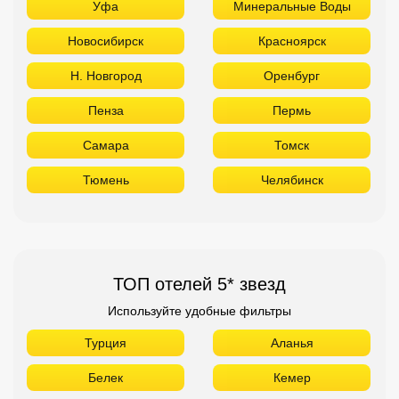
Тюмень
Челябинск
ТОП отелей 5* звезд
Используйте удобные фильтры
Турция
Аланья
Белек
Кемер
Сиде
Бодрум
Мармарис
Египет
Хургада
Шарм Эль Шейх
ОАЭ
Абу Даби
Дубай
Аджман