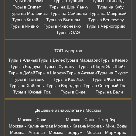
Туры в Абхазию
Туры в Турцию
Туры в Таиланд
Туры в Египет
Туры на Шри Ланку
Туры на Кубу
Туры на Мальдивы
Туры на Сейшелы
Туры на Маврикий
Туры в Китай
Туры во Вьетнам
Туры в Венесуэлу
Туры в Индию
Туры в Индонезию
Туры в Черногорию
Туры в ОАЭ
ТОП курортов
Туры в Аланью
Туры в Белек
Туры в Мармарис
Туры в Кемер
Туры в Бодрум
Туры в Хургаду
Туры в Шарм Эль Шейх
Туры в Дубай
Туры в Шарджу
Туры в Аджман
Туры на Пхукет
Туры в Паттайю
Туры в Као Лак
Туры в Фантьет
Туры на Хайнань
Туры в Варадеро
Туры в Северный Гоа
Туры в Южный Гоа
Туры в Сиде
Туры на Бали
Дешевые авиабилеты из Москвы
Москва - Сочи
Москва - Санкт-Петербург
Москва - Калининград
Москва - Казань
Москва - Мин. Воды
Москва - Анталья
Москва - Бодрум
Москва - Мармарис