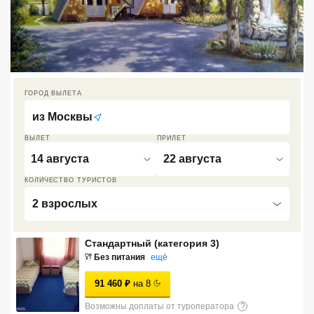
Кав Мин Воды
Экскурсионные туры
VIP отели 5 звезд
ГОРОД ВЫЛЕТА
ТОП 10 лучших отелей 5*
из
Москвы
ВЫЛЕТ
ПРИЛЕТ
ТОП 10 недорогих отелей
14 августа
22 августа
5*
КОЛИЧЕСТВО ТУРИСТОВ
Лучшие отели 4* звезды
2 взрослых
Недорогие отели 4*
звезды
Стандартный (категория 3)
Без питания
ещё
Лучшие отели 3* звезды
91 460
₽
на
8
Недорогие отели 3*
звезды
Возможны доплаты от туроператора
?