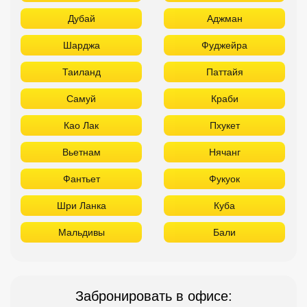
Дубай
Аджман
Шарджа
Фуджейра
Таиланд
Паттайя
Самуй
Краби
Као Лак
Пхукет
Вьетнам
Нячанг
Фантьет
Фукуок
Шри Ланка
Куба
Мальдивы
Бали
Забронировать в офисе: