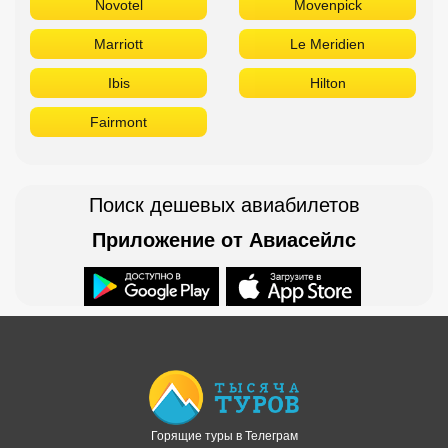
Novotel
Movenpick
Marriott
Le Meridien
Ibis
Hilton
Fairmont
Поиск дешевых авиабилетов
Приложение от Авиасейлс
Доступно в
Загрузите в
Горящие туры в Телеграм