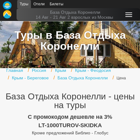
Туры
Отели
Билеты
Главная
База Отдыха Коронелли
14 Авг
-
21 Авг
2 взрослых
из Москвы
Горящие туры
Туры в База Отдыха
Туры в Турцию
Коронелли
Туры в Египет
Туры в ОАЭ
Главная
Россия
Крым
Крым - Феодосия
Офис г. Москва
Крым - Береговое
База Отдыха Коронелли
Цена
Помощь
База Отдыха Коронелли - цены
Подборки отелей
на туры
Турция
C промокодом дешевле на 3%
LT-1000TUROV-SKIDKA
Таиланд
Кроме предложений Библио - Глобус
ОАЭ