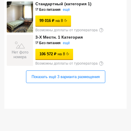
Стандартный (категория 1)
Сетевые отели Турции
Без питания
ещё
Сетевые отели Египта
99 016
₽
на
8
Сетевые отели ОАЭ
Возможны доплаты от туроператора
?
3-Х Местн. 1 Категория
Сетевые отели Таиланда
Без питания
ещё
Нет фото
106 572
₽
на
8
номера
Сетевые отели Шри Ланки
Возможны доплаты от туроператора
?
Сетевые отели Вьетнама
Показать ещё
3
варианта
размещения
Сетевые отели Мальдив
Сетевые отели Бали
Сетевые отели Сейшел
Сетевые отели Маврикия