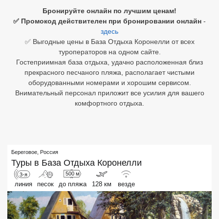
Бронируйте онлайн по лучшим ценам!
Египет
✅ Промокод действителен при бронировании онлайн
-
здесь
Куба
✅ Выгодные цены в База Отдыха Коронелли от всех
туроператоров на одном сайте.
Шри Ланка
Гостеприимная база отдыха, удачно расположенная близ
прекрасного песчаного пляжа, располагает чистыми
Бали
оборудованными номерами и хорошим сервисом.
Внимательный персонал приложит все усилия для вашего
Вьетнам
комфортного отдыха.
Хайнань
Северный Гоа
Береговое
,
Россия
Южный Гоа
Туры в
База Отдыха Коронелли
Занзибар
500 м
3-я
линия
песок
до пляжа
128 км
везде
Абхазия
Большой Сочи