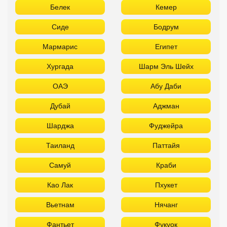
Белек
Кемер
Сиде
Бодрум
Мармарис
Египет
Хургада
Шарм Эль Шейх
ОАЭ
Абу Даби
Дубай
Аджман
Шарджа
Фуджейра
Таиланд
Паттайя
Самуй
Краби
Као Лак
Пхукет
Вьетнам
Нячанг
Фантьет
Фукуок