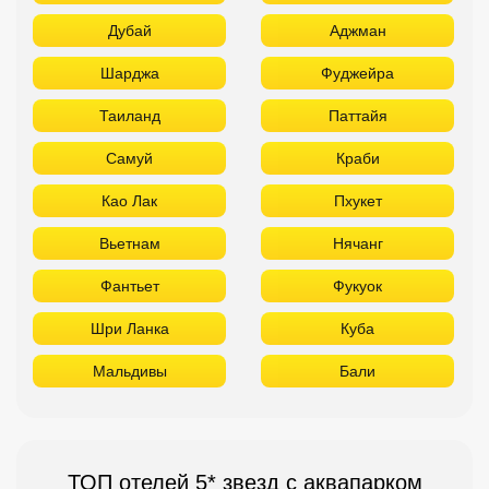
Дубай
Аджман
Шарджа
Фуджейра
Таиланд
Паттайя
Самуй
Краби
Као Лак
Пхукет
Вьетнам
Нячанг
Фантьет
Фукуок
Шри Ланка
Куба
Мальдивы
Бали
ТОП отелей 5* звезд с аквапарком