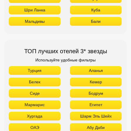
Шри Ланка
Куба
Мальдивы
Бали
ТОП лучших отелей 3* звезды
Используйте удобные фильтры
Турция
Аланья
Белек
Кемер
Сиде
Бодрум
Мармарис
Египет
Хургада
Шарм Эль Шейх
ОАЭ
Абу Даби