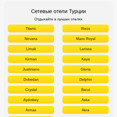
Сетевые отели Турции
Отдыхайте в лучших отелях
Titanic
Rixos
Nirvana
Maxx Royal
Limak
Larissa
Kirman
Kaya
Justiniano
Gloria
Dobedan
Delphin
Crystal
Barut
Aydınbey
Aska
Armas
Akra