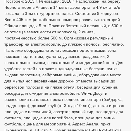
Построен: 2013 г. Реновация: 2016 г. Расположен: на берегу
Черного моря в Анапе, в 14 км от аэропорта, в 4,9 км от ж/д
вокзала, в 3 км от курортного парка. Состоит из 9 корпусов.
Всего 405 комфортабельных номеров различных категорий.
Общая площадь: 5 га. Пляж: собственный песчаный, в 500 м
от отеля (в зависимости от корпусов), 2 линия,
протяженностью более 500 м. Организован регулярный
трансфер на электромобиле. до пляжной полосы, бесплатно.
На пляже оборудована зона лежаков под зонтиками, зона
лежаков под тентом, туалеты, душевые, раздевалки, 2
спасательные вышки, спасательный и медицинский пост. Для
удобства гостей на пляже индивидуальные беседки, пункт
выдачи полотенец, сейфовые ячейки, оборудованное место
для мытья ног, деревянные дорожки от места высадки до
береговой полосы и на пляже отеля, беседка для курения,
беседка для ожидания электромобиля, Wi-Fi. Досуг и
развлечения на пляже: прокат водного инвентаря (байдарка,
паддл-серф), детский клуб (от 3-х до 10 лет), детская игровая
площадка с песочницей, лазертаг, лучный тир, площадка для
фитнеса, площадка для волейбола, площадка для мини-
футбола, сцена для мероприятий. Адрес: Анапа, пр-кт
Пионерский, д. 14, стр. 5 Номер телефона: 8-800-250-00-30.