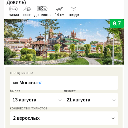
Довиль)
Кав Мин Воды
500 м
2-я
линия
песок
до пляжа
14 км
везде
Экскурсионные туры
9.7
VIP отели 5 звезд
ТОП 10 лучших отелей 5*
ТОП 10 недорогих отелей
5*
ГОРОД ВЫЛЕТА
Лучшие отели 4* звезды
из
Москвы
Недорогие отели 4*
ВЫЛЕТ
ПРИЛЕТ
звезды
13 августа
21 августа
Лучшие отели 3* звезды
КОЛИЧЕСТВО ТУРИСТОВ
Недорогие отели 3*
2 взрослых
звезды