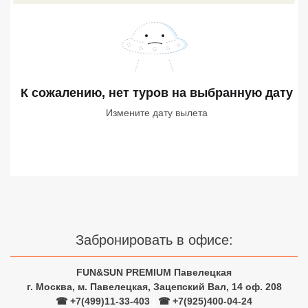
Сетевые отели Турции
Сетевые отели Египта
Сетевые отели ОАЭ
К сожалению, нет туров
на выбранную дату
Сетевые отели Таиланда
Измените дату вылета
Сетевые отели Шри Ланки
Сетевые отели Вьетнама
Сетевые отели Мальдив
Забронировать в офисе:
Сетевые отели Бали
FUN&SUN PREMIUM Павелецкая
Сетевые отели Сейшел
г. Москва, м. Павелецкая, Зацепский Вал, 14 оф. 208
☎ +7(499)11-33-403
|
☎ +7(925)400-04-24
Сетевые отели Маврикия