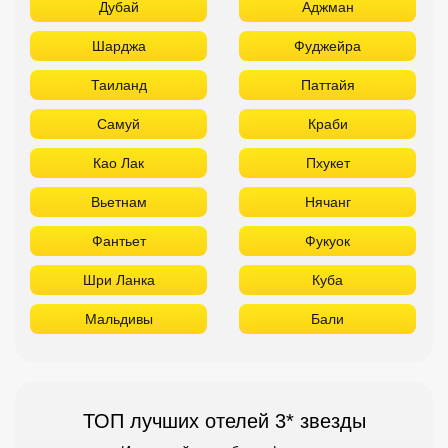
Дубай
Аджман
Шарджа
Фуджейра
Таиланд
Паттайя
Самуй
Краби
Као Лак
Пхукет
Вьетнам
Нячанг
Фантьет
Фукуок
Шри Ланка
Куба
Мальдивы
Бали
ТОП лучших отелей 3* звезды