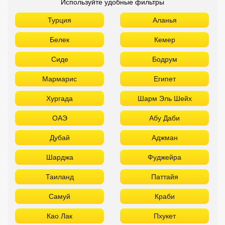
Используйте удобные фильтры
Турция
Аланья
Белек
Кемер
Сиде
Бодрум
Мармарис
Египет
Хургада
Шарм Эль Шейх
ОАЭ
Абу Даби
Дубай
Аджман
Шарджа
Фуджейра
Таиланд
Паттайя
Самуй
Краби
Као Лак
Пхукет