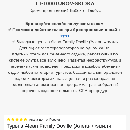
LT-1000TUROV-SKIDKA
Кроме предложений Библио - Глобус
Египет
Куба
Бронируйте онлайн по лучшим ценам!
✅ Промокод действителен при бронировании онлайн
-
Шри Ланка
здесь
✅ Выгодные цены в Alean Family Doville (Алеан Фэмили
Бали
Довиль) от всех туроператоров на одном сайте.
Клубный отель для семейного отдыха, работающий по
Вьетнам
системе Ультра все включено. Развитая инфраструктура и
перечень услуг позволяют предложить комфортабельный
Хайнань
отдых любой категории туристов; бассейны с минеральной
водой и аквагорками; насыщенная и разнообразная
Северный Гоа
ежедневная анимационная программа; разнообразный
перечень оздоровительных и СПА-процедур.
Южный Гоа
Занзибар
Абхазия
Анапа-центр
,
Россия
Туры в
Alean Family Doville (Алеан Фэмили
Большой Сочи