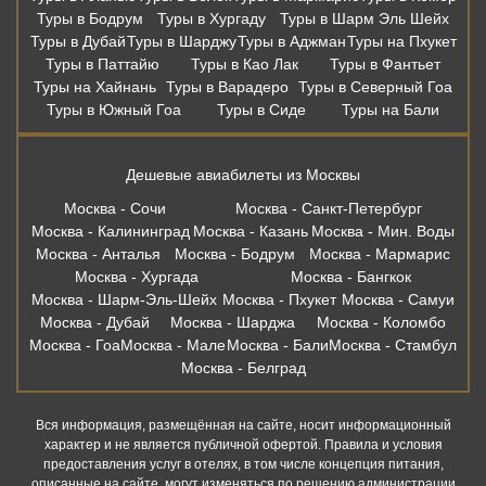
Туры в Бодрум
Туры в Хургаду
Туры в Шарм Эль Шейх
Туры в Дубай
Туры в Шарджу
Туры в Аджман
Туры на Пхукет
Туры в Паттайю
Туры в Као Лак
Туры в Фантьет
Туры на Хайнань
Туры в Варадеро
Туры в Северный Гоа
Туры в Южный Гоа
Туры в Сиде
Туры на Бали
Дешевые авиабилеты из Москвы
Москва - Сочи
Москва - Санкт-Петербург
Москва - Калининград
Москва - Казань
Москва - Мин. Воды
Москва - Анталья
Москва - Бодрум
Москва - Мармарис
Москва - Хургада
Москва - Бангкок
Москва - Шарм-Эль-Шейх
Москва - Пхукет
Москва - Самуи
Москва - Дубай
Москва - Шарджа
Москва - Коломбо
Москва - Гоа
Москва - Мале
Москва - Бали
Москва - Стамбул
Москва - Белград
Вся информация, размещённая на сайте, носит информационный
характер и не является публичной офертой. Правила и условия
предоставления услуг в отелях, в том числе концепция питания,
описанные на сайте, могут изменяться по решению администрации