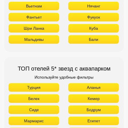
Вьетнам
Нячанг
Фантьет
Фукуок
Шри Ланка
Куба
Мальдивы
Бали
ТОП отелей 5* звезд с аквапарком
Используйте удобные фильтры
Турция
Аланья
Белек
Кемер
Сиде
Бодрум
Мармарис
Египет