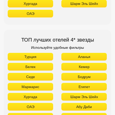
Хургада
Шарм Эль Шейх
ОАЭ
ТОП лучших отелей 4* звезды
Используйте удобные фильтры
Турция
Аланья
Белек
Кемер
Сиде
Бодрум
Мармарис
Египет
Хургада
Шарм Эль Шейх
ОАЭ
Абу Даби