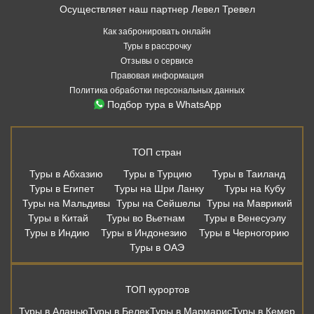
Осуществляет наш партнер Левел Тревел
Как забронировать онлайн
Туры в рассрочку
Отзывы о сервисе
Правовая информация
Политика обработки персональных данных
Подбор тура в WhatsApp
ТОП стран
Туры в Абхазию
Туры в Турцию
Туры в Таиланд
Туры в Египет
Туры на Шри Ланку
Туры на Кубу
Туры на Мальдивы
Туры на Сейшелы
Туры на Маврикий
Туры в Китай
Туры во Вьетнам
Туры в Венесуэлу
Туры в Индию
Туры в Индонезию
Туры в Черногорию
Туры в ОАЭ
ТОП курортов
Туры в Аланью
Туры в Белек
Туры в Мармарис
Туры в Кемер