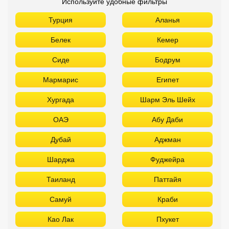
Используйте удобные фильтры
Турция
Аланья
Белек
Кемер
Сиде
Бодрум
Мармарис
Египет
Хургада
Шарм Эль Шейх
ОАЭ
Абу Даби
Дубай
Аджман
Шарджа
Фуджейра
Таиланд
Паттайя
Самуй
Краби
Као Лак
Пхукет