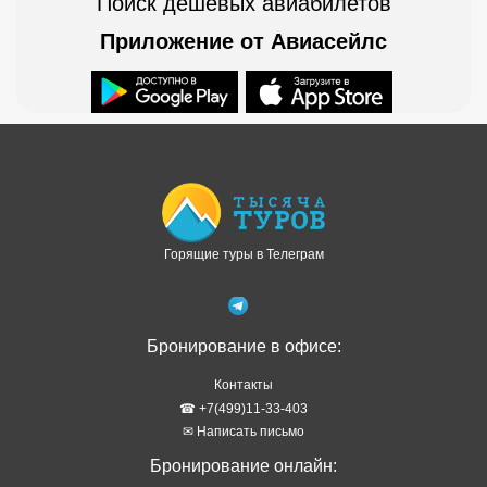
Поиск дешевых авиабилетов
Приложение от Авиасейлс
Доступно в
Загрузите в
Горящие туры в Телеграм
Бронирование в офисе:
Контакты
☎ +7(499)11-33-403
✉ Написать письмо
Бронирование онлайн: