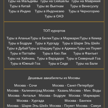
Туры на Мальдивы
Туры на Сейшелы
Туры на Маврикий
Туры в Китай
Туры во Вьетнам
Туры в Венесуэлу
Туры в Индию
Туры в Индонезию
Туры в Черногорию
Туры в ОАЭ
ТОП курортов
Туры в Аланью
Туры в Белек
Туры в Мармарис
Туры в Кемер
Туры в Бодрум
Туры в Хургаду
Туры в Шарм Эль Шейх
Туры в Дубай
Туры в Шарджу
Туры в Аджман
Туры на Пхукет
Туры в Паттайю
Туры в Као Лак
Туры в Фантьет
Туры на Хайнань
Туры в Варадеро
Туры в Северный Гоа
Туры в Южный Гоа
Туры в Сиде
Туры на Бали
Дешевые авиабилеты из Москвы
Москва - Сочи
Москва - Санкт-Петербург
Москва - Калининград
Москва - Казань
Москва - Мин. Воды
Москва - Анталья
Москва - Бодрум
Москва - Мармарис
Москва - Хургада
Москва - Бангкок
Москва - Шарм-Эль-Шейх
Москва - Пхукет
Москва - Самуи