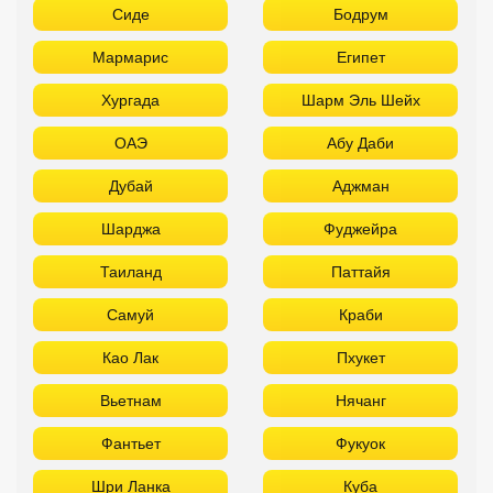
Сиде
Бодрум
Мармарис
Египет
Хургада
Шарм Эль Шейх
ОАЭ
Абу Даби
Дубай
Аджман
Шарджа
Фуджейра
Таиланд
Паттайя
Самуй
Краби
Као Лак
Пхукет
Вьетнам
Нячанг
Фантьет
Фукуок
Шри Ланка
Куба