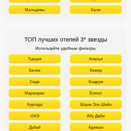
Мальдивы
Бали
ТОП лучших отелей 3* звезды
Используйте удобные фильтры
Турция
Аланья
Белек
Кемер
Сиде
Бодрум
Мармарис
Египет
Хургада
Шарм Эль Шейх
ОАЭ
Абу Даби
Дубай
Аджман