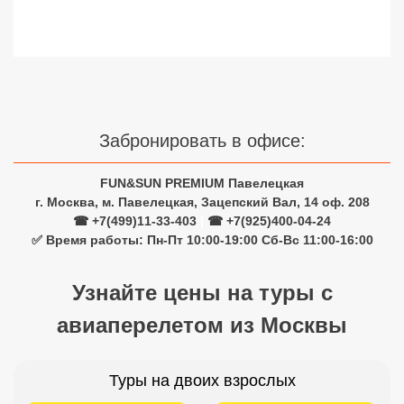
Сетевые отели Турции
Сетевые отели Египта
Сетевые отели ОАЭ
Сетевые отели Таиланда
Забронировать в офисе:
Сетевые отели Шри Ланки
FUN&SUN PREMIUM Павелецкая
г. Москва, м. Павелецкая, Зацепский Вал, 14 оф. 208
☎ +7(499)11-33-403
|
☎ +7(925)400-04-24
Сетевые отели Вьетнама
✅ Время работы: Пн-Пт 10:00-19:00 Сб-Вс 11:00-16:00
Узнайте цены на туры с
Сетевые отели Мальдив
авиаперелетом из Москвы
Сетевые отели Бали
Сетевые отели Сейшел
Туры на двоих взрослых
Сетевые отели Маврикия