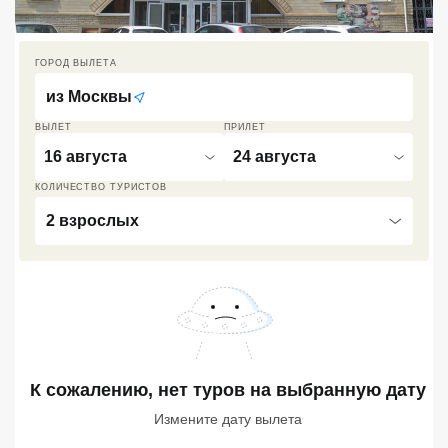
Кав Мин Воды
ГОРОД ВЫЛЕТА
Экскурсионные туры
из
Москвы
VIP отели 5 звезд
ВЫЛЕТ
ПРИЛЕТ
ТОП 10 лучших отелей 5*
16 августа
24 августа
КОЛИЧЕСТВО ТУРИСТОВ
ТОП 10 недорогих отелей
2 взрослых
5*
Лучшие отели 4* звезды
Недорогие отели 4*
звезды
Лучшие отели 3* звезды
К сожалению, нет туров
на выбранную дату
Недорогие отели 3*
Измените дату вылета
звезды