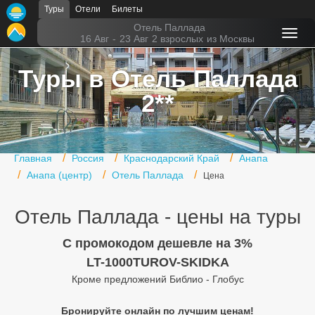
Туры
Отели
Билеты
Главная
Отель Паллада
16 Авг
-
23 Авг
2 взрослых
из Москвы
Горящие туры
Туры в Отель Паллада
Туры в Турцию
2**
Туры в Египет
Туры в ОАЭ
Главная
Россия
Краснодарский Край
Анапа
Офис г. Москва
Анапа (центр)
Отель Паллада
Цена
Помощь
Отель Паллада - цены на туры
Подборки отелей
C промокодом дешевле на 3%
Турция
LT-1000TUROV-SKIDKA
Кроме предложений Библио - Глобус
Таиланд
Бронируйте онлайн по лучшим ценам!
ОАЭ