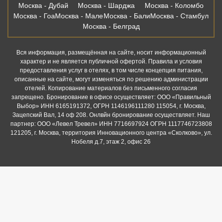
Москва - Дубай
Москва - Шарджа
Москва - Коломбо
Москва - Гоа
Москва - Мале
Москва - Бали
Москва - Стамбул
Москва - Белград
Вся информация, размещённая на сайте, носит информационный
характер и не является публичной офертой. Правила и условия
предоставления услуг в отелях, в том числе концепция питания,
описанные на сайте, могут изменяться по решению администрации
отелей. Копирование материалов без письменного согласия
запрещено. Бронирование в офисе осуществляет: ООО «Правильный
Выбор» ИНН 6165191372, ОГРН 1146196111280 115054, г. Москва,
Зацепский Вал, 14 оф 208. Онлвйн бронирование осуществляет. Наш
партнер: ООО «Левел Тревел» ИНН 7716697924 ОГРН 1117746723808
121205, г. Москва, территория Инновационного центра «Сколково», ул.
Нобеля д.7, этаж 2, офис 26