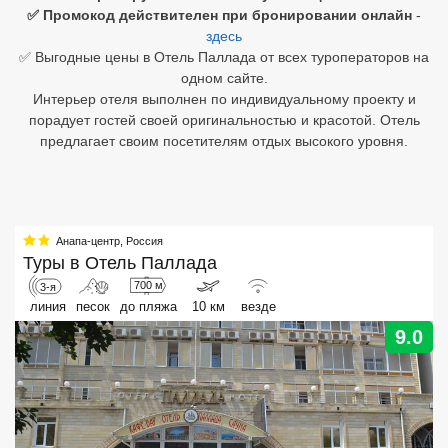
✅ Промокод действителен при бронировании онлайн
-
здесь
Египет
✅ Выгодные цены в Отель Паллада от всех туроператоров на
Куба
одном сайте.
Интерьер отеля выполнен по индивидуальному проекту и
Шри Ланка
порадует гостей своей оригинальностью и красотой. Отель
предлагает своим посетителям отдых высокого уровня.
Бали
Вьетнам
Хайнань
Анапа-центр
,
Россия
Туры в
Отель Паллада
Северный Гоа
700 м
3-я
линия
песок
до пляжа
10 км
везде
Южный Гоа
9.0
Занзибар
Абхазия
Большой Сочи