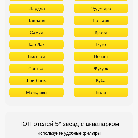
Шарджа
Фуджейра
Таиланд
Паттайя
Самуй
Краби
Као Лак
Пхукет
Вьетнам
Нячанг
Фантьет
Фукуок
Шри Ланка
Куба
Мальдивы
Бали
ТОП отелей 5* звезд с аквапарком
Используйте удобные фильтры