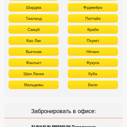
Шарджа
Фуджейра
Таиланд
Паттайя
Самуй
Краби
Као Лак
Пхукет
Вьетнам
Нячанг
Фантьет
Фукуок
Шри Ланка
Куба
Мальдивы
Бали
Забронировать в офисе:
FUN&SUN PREMIUM Павелецкая