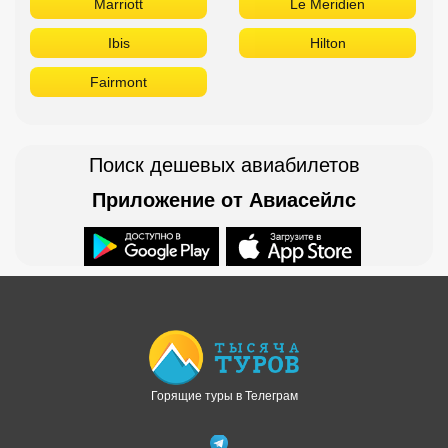
Marriott
Le Meridien
Ibis
Hilton
Fairmont
Поиск дешевых авиабилетов
Приложение от Авиасейлс
Доступно в
Загрузите в
Горящие туры в Телеграм