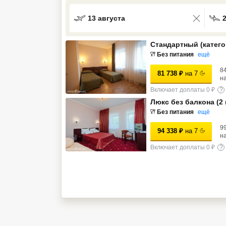
Кав Мин Воды
13 августа
Экскурсионные туры
Стандартный (катего
VIP отели 5 звезд
Без питания
ещё
8
81 738
₽
на
7
ТОП 10 лучших отелей 5*
н
Включает доплаты 0 ₽
?
Люкс без балкона (2
ТОП 10 недорогих отелей
Без питания
ещё
5*
9
94 338
₽
на
7
Лучшие отели 4* звезды
н
Включает доплаты 0 ₽
?
Недорогие отели 4*
звезды
Лучшие отели 3* звезды
Недорогие отели 3*
звезды