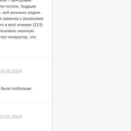
апы = центровее
сли ползти, бодрым
е, всё реально рядом.
ая заминка с решением
но в моё номере (213)
ользовать оконную
тал генератор, что
14.05.2024
а были побольше
10.01.2024