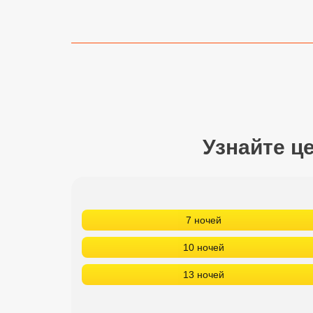
Сетевые отели Турции
Сетевые отели Египта
Сетевые отели ОАЭ
Сетевые отели Таиланда
Сетевые отели Шри Ланки
Узнайте ц
Сетевые отели Вьетнама
7 ночей
Сетевые отели Мальдив
10 ночей
Сетевые отели Бали
13 ночей
Сетевые отели Сейшел
Сетевые отели Маврикия