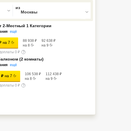
ed , press Down to open the menu,
 2-Местный 1 Категории
ания
ещё
88 938
₽
92 638
₽
₽
на
7
на
8
на
9
доплаты 0 ₽
?
балконом (2 комнаты)
ания
ещё
106 538
₽
112 438
₽
₽
на
7
на
8
на
9
доплаты 0 ₽
?