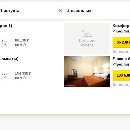
0 results available. Select is focus
21 августа
2 взрослых
рия 1)
Комфорт
Без пит
Нет фото
4 938
₽
88 138
₽
85 238
номера
а
8
на
9
Включает 
 комнаты)
Люкс с 
Без пит
9 338
₽
104 338
₽
100 638
а
8
на
9
Включает 