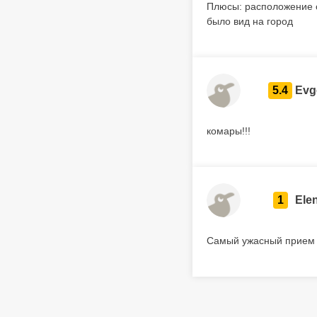
Плюсы: расположение с
было вид на город
5.4
Evg
комары!!!
1
Ele
Самый ужасный прием 