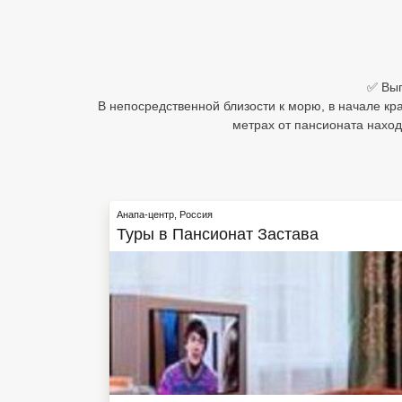
Египет
Куба
✅ Выг
Шри Ланка
В непосредственной близости к морю, в начале кр
метрах от пансионата наход
Бали
Вьетнам
Хайнань
Анапа-центр
,
Россия
Туры в
Пансионат Застава
Северный Гоа
Южный Гоа
Занзибар
Абхазия
Большой Сочи