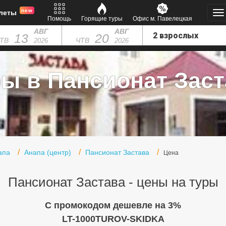
new
леты
Помощь
Горящие туры
Офис м. Павелецкая
АВГ
АВГ
13
20
ТВ
ЧТВ
2026
2026
ры в Пансионат Заст
апа
Анапа (центр)
Пансионат Застава
Цена
Пансионат Застава - цены на туры
C промокодом дешевле на 3%
LT-1000TUROV-SKIDKA