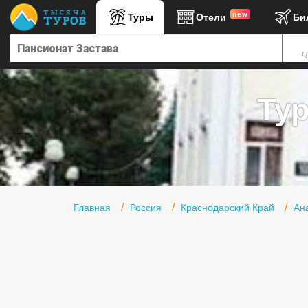
new
Туры
Отели
Би
Главная
Ч
Горящие туры
Туры в Турцию
Ту
Туры в Египет
Туры в ОАЭ
Офис г. Москва
Помощь
Главная
Россия
Краснодарский Край
Ан
Подборки отелей
Турция
Таиланд
ОАЭ