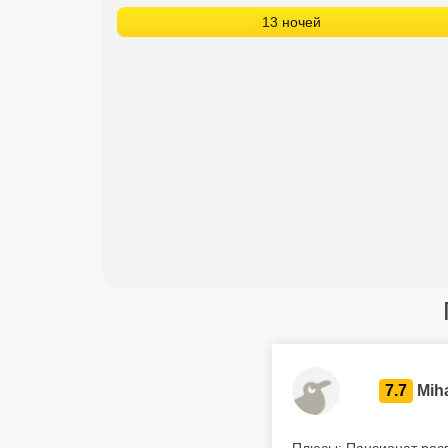
13 ночей
7.7
Miha