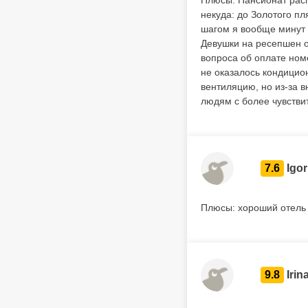
Плюсы: Пансионат расп
некуда: до Золотого пл
шагом я вообще минут з
Девушки на ресепшен о
вопроса об оплате номе
не оказалось кондицио
вентиляцию, но из-за в
людям с более чувстви
7.6
Igor
Плюсы: хороший отель
9.8
Irin