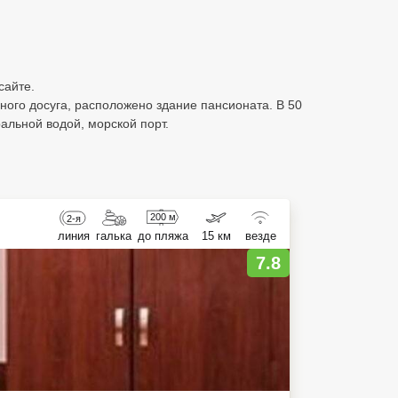
сайте.
ного досуга, расположено здание пансионата. В 50
альной водой, морской порт.
200 м
2-я
линия
галька
до пляжа
15 км
везде
7.8