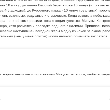
оложен в самом что ни на есть центре именно курортной части Ан
яжа 10 минут, до пляжа Высокий берег - тоже 10 минут (и то - это е
а 4-5 доходил); до Курортного парка - 10 минут (реальных), короч
чень вежливые, радушные и отзывчивые. Когда возникла небольш
ра - они её сами решили, пока я ходил купаться. Минусы: Конкрет
нера, хотя разметка и проводка под него в наличии. Пришлось исп
незапно наступившей погодной жары в одну из ночей за окном рабо
тельным (чем у меня слухом) могло немного помешать выспаться.
 с нормальным местоположением Минусы: хотелось, чтобы номер
a