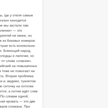
ы, где у отеля самые
 сезон находится
ые мы застали там
аленки» — это
приятий не имею, но
же из боковых номеров
атуше есть колокольни.
не. Блюющий народ,
олодцы и лапочки, но
 от слова «совсем».
глийский на повышенных
и тоже не помогает ни
рать. Вторая проблема
 и, видимо, туалетом.
ю сеточку на потолке.
ится, а потом идёт слив
 По словам одной,
ная кровать — это две
еров сломана. Про