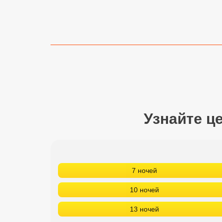
Сетевые отели Турции
Сетевые отели Египта
Сетевые отели ОАЭ
Сетевые отели Таиланда
Сетевые отели Шри Ланки
Узнайте ц
Сетевые отели Вьетнама
Сетевые отели Мальдив
7 ночей
Сетевые отели Бали
10 ночей
Сетевые отели Сейшел
13 ночей
Сетевые отели Маврикия