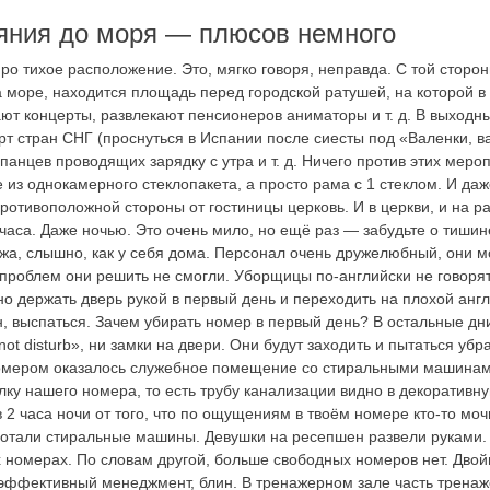
яния до моря — плюсов немного
ро тихое расположение. Это, мягко говоря, неправда. С той сторон
а море, находится площадь перед городской ратушей, на которой в
ают концерты, развлекают пенсионеров аниматоры и т. д. В выходн
рт стран СНГ (проснуться в Испании после сиесты под «Валенки, в
панцев проводящих зарядку с утра и т. д. Ничего против этих меро
 из однокамерного стеклопакета, а просто рама с 1 стеклом. И да
противоположной стороны от гостиницы церковь. И в церкви, и на р
часа. Даже ночью. Это очень мило, но ещё раз — забудьте о тиши
ажа, слышно, как у себя дома. Персонал очень дружелюбный, они м
 проблем они решить не смогли. Уборщицы по-английски не говорят
о держать дверь рукой в первый день и переходить на плохой ан
н, выспаться. Зачем убирать номер в первый день? В остальные дн
ot disturb», ни замки на двери. Они будут заходить и пытаться уб
мером оказалось служебное помещение со стиральными машинами
ку нашего номера, то есть трубу канализации видно в декоративну
в 2 часа ночи от того, что по ощущениям в твоём номере кто-то моч
отали стиральные машины. Девушки на ресепшен развели руками.
х номерах. По словам другой, больше свободных номеров нет. Двой
эффективный менеджмент, блин. В тренажерном зале часть тренаж