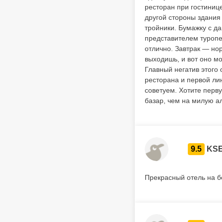
ресторан при гостинице
другой стороны здания 
тройники. Бумажку с д
представителем туропе
отлично. Завтрак — но
выходишь, и вот оно м
Главный негатив этого 
ресторана и первой лин
советуем. Хотите перв
базар, чем на милую а
9.5
KSE
Прекрасный отель на б