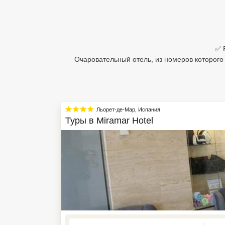
Египет
Куба
✅ 
Шри Ланка
Очаровательный отель, из номеров которого
Бали
Вьетнам
Льорет-де-Мар
,
Испания
Хайнань
Туры в
Miramar Hotel
Северный Гоа
Южный Гоа
Занзибар
Абхазия
Большой Сочи