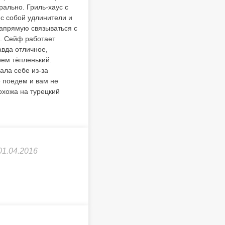
рально. Гриль-хаус с
 с собой удлинители и
напрямую связываться с
ь. Сейф работает
авда отличное,
рем тёпленький.
ала себе из-за
е поедем и вам не
охожа на турецкий
01.04.2016