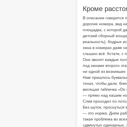
Кроме рассто
В описании говорится п
дорогие номера, вид н
площадка, с которой д
детский сборный конце
реальность), бодрых ис
окна в номерах даже не
слышно всё. Кстати, с 
Они звонят каждые пол
под окнами второго эт
ни одной из возникших
Нам пришлось буквальн
тонах, чтобы дали, бли
висящая табличка «Do n
— прямо над нашим но
Слив проходил по потол
Без шуток, проснуться 
— это норма. Днём раб
такая проблема во все
сдвинутых одинарных, 