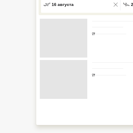
16 августа
Кав Мин Воды
Экскурсионные туры
VIP отели 5 звезд
ТОП 10 лучших отелей 5*
ТОП 10 недорогих отелей
5*
Лучшие отели 4* звезды
Недорогие отели 4*
звезды
Лучшие отели 3* звезды
Недорогие отели 3*
звезды