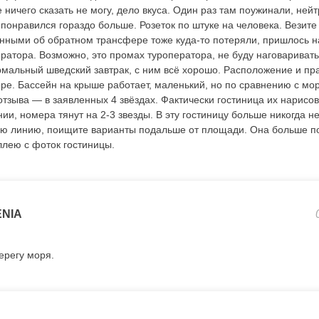
 ничего сказать не могу, дело вкуса. Один раз там поужинали, нейт
понравился гораздо больше. Розеток по штуке на человека. Везите
анными об обратном трансфере тоже куда-то потеряли, пришлось 
ратора. Возможно, это промах туроператора, не буду наговариват
рмальный шведский завтрак, с ним всё хорошо. Расположение и пр
оре. Бассейн на крыше работает, маленький, но по сравнению с мо
отзыва — в заявленных 4 звёздах. Фактически гостиница их нарисов
ии, номера тянут на 2-3 звезды. В эту гостиницу больше никогда н
ую линию, поищите варианты подальше от площади. Она больше п
ллею с фоток гостиницы.
NIA
ерегу моря.