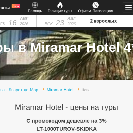
new
леты
Помощь
Горящие туры
Офис м. Павелецкая
АВГ
АВГ
16
23
СК
ВСК
2026
2026
ры в Miramar Hotel 4*
ва - Льорет-де-Мар
Miramar Hotel
Цена
Miramar Hotel - цены на туры
C промокодом дешевле на 3%
LT-1000TUROV-SKIDKA