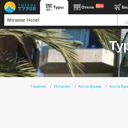
new
Туры
Отели
Би
Главная
В
Горящие туры
Туры в Турцию
Ту
Туры в Египет
Туры в ОАЭ
Офис г. Москва
Помощь
Главная
Испания
Коста Брава
Коста Бра
Подборки отелей
Турция
Таиланд
ОАЭ