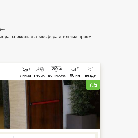
те.
омера, спокойная атмосфера и теплый прием.
200 м
1-я
линия
песок
до пляжа
86 км
везде
7.5
ed , press Down to open the menu,