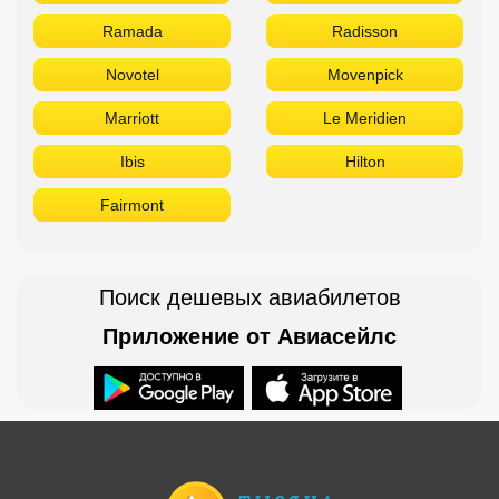
Ramada
Radisson
Novotel
Movenpick
Marriott
Le Meridien
Ibis
Hilton
Fairmont
Поиск дешевых авиабилетов
Приложение от Авиасейлс
Доступно в
Загрузите в