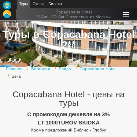
Туры
Отели
Билеты
Главная
Copacabana Hotel
15 Авг
-
22 Авг
2 взрослых
из Москвы
Горящие туры
Туры в Copacabana Hotel
Туры в Турцию
2**
Туры в Египет
Туры в ОАЭ
Главная
Болгария
Равда
Copacabana Hotel
Офис г. Москва
Цена
Помощь
Copacabana Hotel - цены на
Подборки отелей
туры
Турция
C промокодом дешевле на 3%
LT-1000TUROV-SKIDKA
Таиланд
Кроме предложений Библио - Глобус
ОАЭ