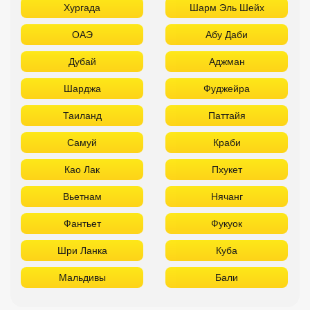
Хургада
Шарм Эль Шейх
ОАЭ
Абу Даби
Дубай
Аджман
Шарджа
Фуджейра
Таиланд
Паттайя
Самуй
Краби
Као Лак
Пхукет
Вьетнам
Нячанг
Фантьет
Фукуок
Шри Ланка
Куба
Мальдивы
Бали