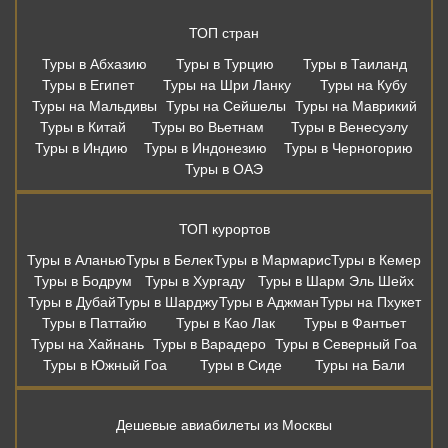
ТОП стран
Туры в Абхазию
Туры в Турцию
Туры в Таиланд
Туры в Египет
Туры на Шри Ланку
Туры на Кубу
Туры на Мальдивы
Туры на Сейшелы
Туры на Маврикий
Туры в Китай
Туры во Вьетнам
Туры в Венесуэлу
Туры в Индию
Туры в Индонезию
Туры в Черногорию
Туры в ОАЭ
ТОП курортов
Туры в Аланью
Туры в Белек
Туры в Мармарис
Туры в Кемер
Туры в Бодрум
Туры в Хургаду
Туры в Шарм Эль Шейх
Туры в Дубай
Туры в Шарджу
Туры в Аджман
Туры на Пхукет
Туры в Паттайю
Туры в Као Лак
Туры в Фантьет
Туры на Хайнань
Туры в Варадеро
Туры в Северный Гоа
Туры в Южный Гоа
Туры в Сиде
Туры на Бали
Дешевые авиабилеты из Москвы