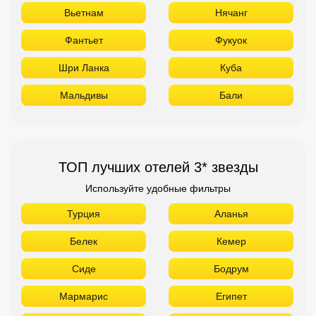
Вьетнам
Нячанг
Фантьет
Фукуок
Шри Ланка
Куба
Мальдивы
Бали
ТОП лучших отелей 3* звезды
Используйте удобные фильтры
Турция
Аланья
Белек
Кемер
Сиде
Бодрум
Мармарис
Египет