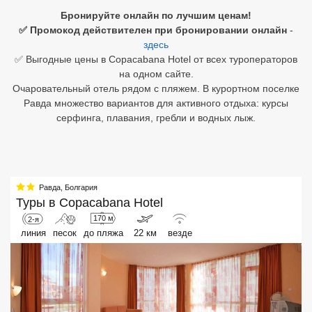
Бронируйте онлайн по лучшим ценам!
Египет
✅ Промокод действителен при бронировании онлайн
-
здесь
Куба
✅ Выгодные цены в Copacabana Hotel от всех туроператоров
на одном сайте.
Шри Ланка
Очаровательный отель рядом с пляжем. В курортном поселке
Равда множество вариантов для активного отдыха: курсы
Бали
серфинга, плавания, гребли и водных лыж.
Вьетнам
Хайнань
Равда
,
Болгария
Северный Гоа
Туры в
Copacabana Hotel
170 м
2-я
Южный Гоа
линия
песок
до пляжа
22 км
везде
Занзибар
Абхазия
Большой Сочи