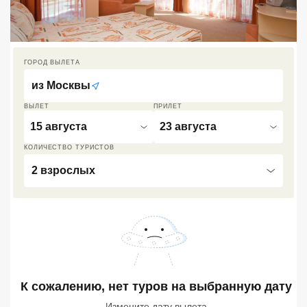
Кав Мин Воды
Экскурсионные туры
ГОРОД ВЫЛЕТА
VIP отели 5 звезд
из
Москвы
ТОП 10 лучших отелей 5*
ВЫЛЕТ
ПРИЛЕТ
15 августа
23 августа
ТОП 10 недорогих отелей
КОЛИЧЕСТВО ТУРИСТОВ
5*
2 взрослых
Лучшие отели 4* звезды
Недорогие отели 4*
звезды
Лучшие отели 3* звезды
Недорогие отели 3*
К сожалению, нет туров
на выбранную дату
звезды
Измените дату вылета