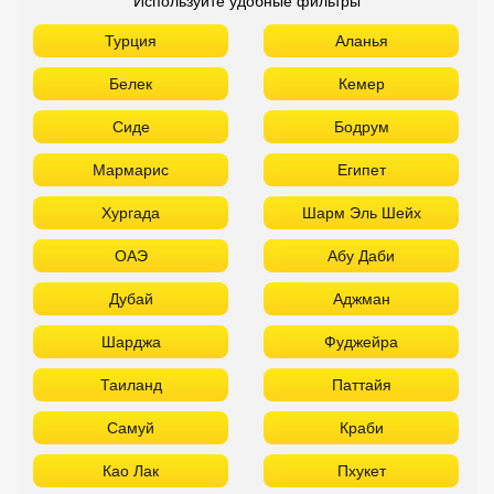
Используйте удобные фильтры
Турция
Аланья
Белек
Кемер
Сиде
Бодрум
Мармарис
Египет
Хургада
Шарм Эль Шейх
ОАЭ
Абу Даби
Дубай
Аджман
Шарджа
Фуджейра
Таиланд
Паттайя
Самуй
Краби
Као Лак
Пхукет