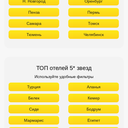
Н. Новгород
Оренбург
Пенза
Пермь
Самара
Томск
Тюмень
Челябинск
ТОП отелей 5* звезд
Используйте удобные фильтры
Турция
Аланья
Белек
Кемер
Сиде
Бодрум
Мармарис
Египет