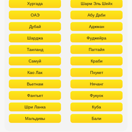
Хургада
Шарм Эль Шейх
ОАЭ
Абу Даби
Дубай
Аджман
Шарджа
Фуджейра
Таиланд
Паттайя
Самуй
Краби
Као Лак
Пхукет
Вьетнам
Нячанг
Фантьет
Фукуок
Шри Ланка
Куба
Мальдивы
Бали