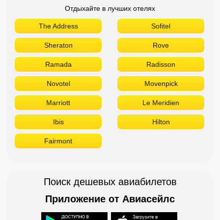
Marriott
Le Meridien
Ibis
Hilton
Fairmont
Поиск дешевых авиабилетов
Приложение от Авиасейлс
Доступно в
Загрузите в
Горящие туры в Телеграм