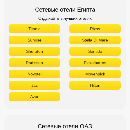
Radisson
Pickalbatros
Novotel
Movenpick
Jaz
Hilton
Azur
Сетевые отели ОАЭ
Отдыхайте в лучших отелях
The Address
Sofitel
Sheraton
Rove
Ramada
Radisson
Novotel
Movenpick