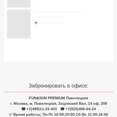
Сетевые отели Турции
Сетевые отели Египта
Сетевые отели ОАЭ
Забронировать в офисе:
Сетевые отели Таиланда
FUN&SUN PREMIUM Павелецкая
г. Москва, м. Павелецкая, Зацепский Вал, 14 оф. 208
Сетевые отели Шри Ланки
☎ +7(499)11-33-403
|
☎ +7(925)400-04-24
✅ Время работы: Пн-Пт 10:00-19:00 Сб-Вс 11:00-16:00
Сетевые отели Вьетнама
Узнайте цены на туры с
Сетевые отели Мальдив
авиаперелетом из Москвы
Сетевые отели Бали
Туры на двоих взрослых
Сетевые отели Сейшел
7 ночей
8 ночей
Сетевые отели Маврикия