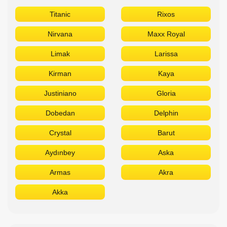
Dobedan
Delphin
Crystal
Barut
Aydınbey
Aska
Armas
Akra
Akka
Сетевые отели Египта
Отдыхайте в лучших отелях
Titanic
Rixos
Sunrise
Stella Di Mare
Sheraton
Sentido