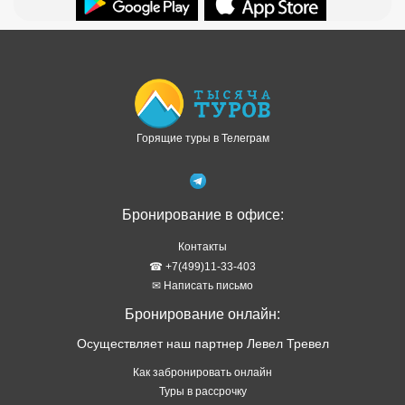
Бронирование в офисе:
Контакты
☎ +7(499)11-33-403
✉ Написать письмо
Бронирование онлайн:
Осуществляет наш партнер Левел Тревел
Как забронировать онлайн
Туры в рассрочку
Отзывы о сервисе
Правовая информация
Политика обработки персональных данных
Подбор тура в WhatsApp
ТОП стран
Туры в Абхазию
Туры в Турцию
Туры в Таиланд
Туры в Египет
Туры на Шри Ланку
Туры на Кубу