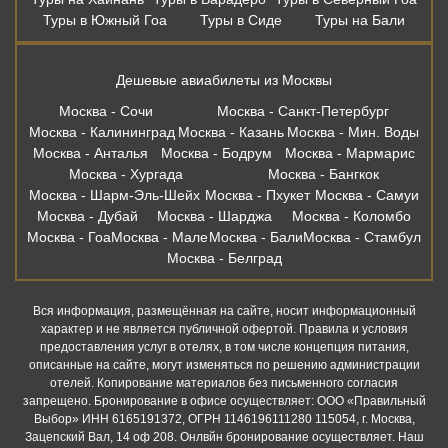
Москва - Дубай
Москва - Шарджа
Москва - Коломбо
Москва - Гоа
Москва - Мале
Москва - Бали
Москва - Стамбул
Москва - Белград
Вся информация, размещённая на сайте, носит информационный
характер и не является публичной офертой. Правила и условия
предоставления услуг в отелях, в том числе концепция питания,
описанные на сайте, могут изменяться по решению администрации
отелей. Копирование материалов без письменного согласия
запрещено. Бронирование в офисе осуществляет: ООО «Правильный
Выбор» ИНН 6165191372, ОГРН 1146196111280 115054, г. Москва,
Зацепский Вал, 14 оф 208. Онлвйн бронирование осуществляет. Наш
партнер: ООО «Левел Тревел» ИНН 7716697924 ОГРН 1117746723808
121205, г. Москва, территория Инновационного центра «Сколково», ул.
Нобеля д.7, этаж 2, офис 26