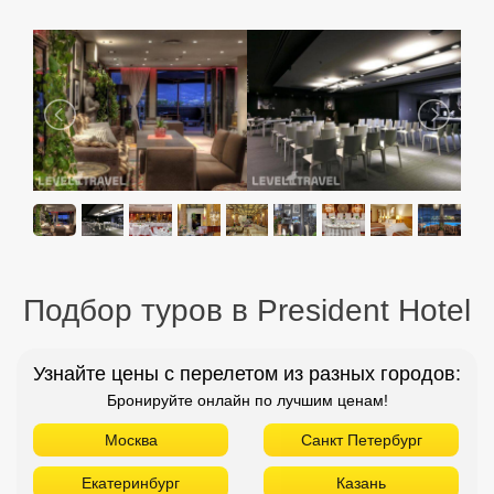
Подбор туров в President Hotel
Узнайте цены с перелетом из разных городов:
Бронируйте онлайн по лучшим ценам!
Москва
Санкт Петербург
Екатеринбург
Казань
Уфа
Минеральные Воды
Новосибирск
Красноярск
Н. Новгород
Оренбург
Пенза
Пермь
Самара
Томск