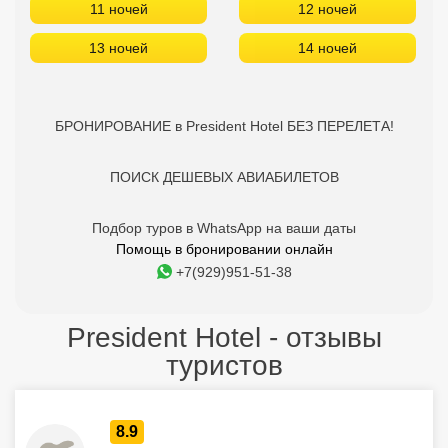
Подбор туров в WhatsApp на ваши даты
Помощь в бронировании онлайн
+7(929)951-51-38
President Hotel - отзывы
туристов
8.9
IURII
15.11.2024
Отель расположен по синей ветке станции метро
"Панорму", от метро 10 минут; От отеля прогулочным
шагом час до Акрополя. Номер дали на 17 этаже и утром
открывается красивый вид на город. Завтраки стандартные
для больших отелей: овощи, сыры, колбасы, яйца, бекон,
фасоль, выпечка, кофе в автоматах, чай в пакетиках.