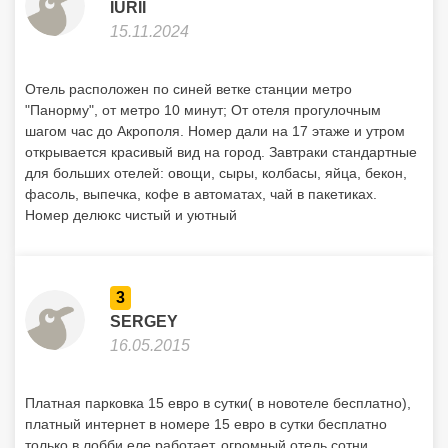
Номер делюкс чистый и уютный
3
SERGEY
16.05.2015
Платная парковка 15 евро в сутки( в новотеле бесплатно),
платный интернет в номере 15 евро в сутки бесплатно
только в лобби еле работает, огромный отель сотни
китайцев, индусы группами. Застряли в лифте на 10-м
этаже!!! Без воздуха вентиляция не работает очень все
старое...грязное. С завтрака ушли свободных мест не было
надо самому с тарелкой бегать искать. Резюме: 2 звезды в
лучшем случае!!! Не ловитесь на цену и 4 звезды. Мы
объехали в Греции где-то 10 отелей. Этот отель самый
худший!!!