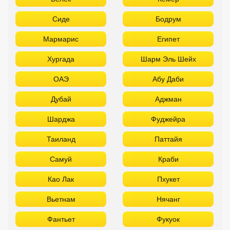
Шарджа
Фуджейра
Таиланд
Паттайя
Самуй
Краби
Као Лак
Пхукет
Вьетнам
Нячанг
Фантьет
Фукуок
Шри Ланка
Куба
Мальдивы
Бали
ТОП отелей 5* звезд с аквапарком
Используйте удобные фильтры