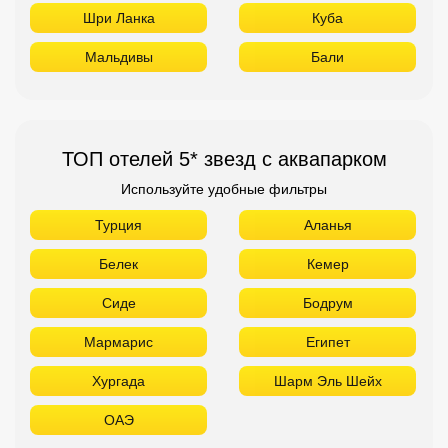
Турция
Аланья
Белек
Кемер
Сиде
Бодрум
Мармарис
Египет
Хургада
Шарм Эль Шейх
ОАЭ
ТОП лучших отелей 4* звезды
Используйте удобные фильтры
Турция
Аланья
Белек
Кемер