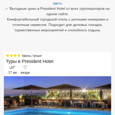
здесь
✅ Выгодные цены в President Hotel от всех туроператоров на
Египет
одном сайте.
Комфортабельный городской отель с уютными номерами и
Куба
отличным сервисом. Подходит для деловых поездок,
Шри Ланка
торжественных мероприятий и спокойного отдыха.
Бали
Вьетнам
Афины
,
Греция
Туры в
Хайнань
President Hotel
Северный Гоа
17 км
везде
Южный Гоа
Занзибар
Абхазия
Большой Сочи