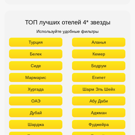
Сиде
Бодрум
Мармарис
Египет
Хургада
Шарм Эль Шейх
ОАЭ
Абу Даби
Дубай
Аджман
Шарджа
Фуджейра
Таиланд
Паттайя
Самуй
Краби
Као Лак
Пхукет
Вьетнам
Нячанг
Фантьет
Фукуок