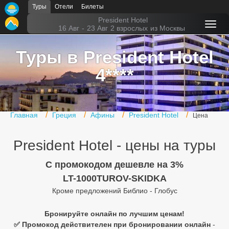
Туры
Отели
Билеты
Главная
President Hotel
16 Авг
-
23 Авг
2 взрослых
из Москвы
Горящие туры
Туры в President Hotel
Туры в Турцию
4****
Туры в Египет
Туры в ОАЭ
Главная
Греция
Афины
President Hotel
Цена
Офис г. Москва
President Hotel - цены на туры
Помощь
C промокодом дешевле на 3%
Подборки отелей
LT-1000TUROV-SKIDKA
Турция
Кроме предложений Библио - Глобус
Таиланд
Бронируйте онлайн по лучшим ценам!
✅ Промокод действителен при бронировании онлайн
-
ОАЭ