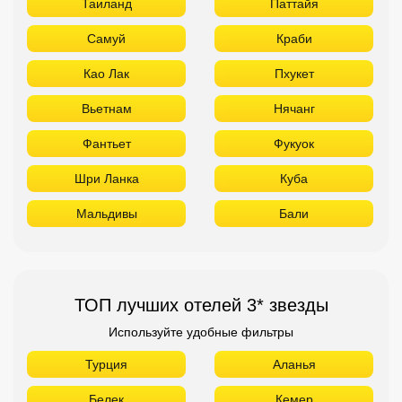
Шри Ланка
Куба
Мальдивы
Бали
ТОП лучших отелей 3* звезды
Используйте удобные фильтры
Турция
Аланья
Белек
Кемер
Сиде
Бодрум
Мармарис
Египет
Хургада
Шарм Эль Шейх
ОАЭ
Абу Даби
Дубай
Аджман