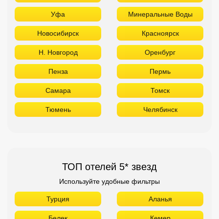
Тюмень
Челябинск
ТОП отелей 5* звезд
Используйте удобные фильтры
Турция
Аланья
Белек
Кемер
Сиде
Бодрум
Мармарис
Египет
Хургада
Шарм Эль Шейх
ОАЭ
Абу Даби
Дубай
Аджман