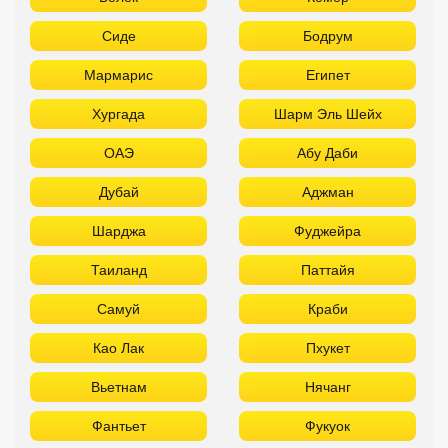
Шарджа
Фуджейра
Таиланд
Паттайя
Самуй
Краби
Као Лак
Пхукет
Вьетнам
Нячанг
Фантьет
Фукуок
Шри Ланка
Куба
Мальдивы
Бали
Забронировать в офисе: