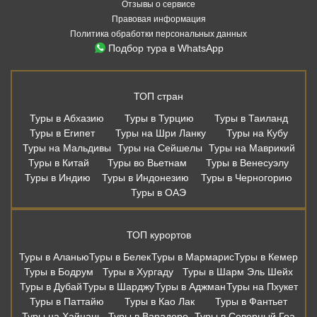
Туры на Мальдивы
Туры на Сейшелы
Туры на Маврикий
Туры в Китай
Туры во Вьетнам
Туры в Венесуэлу
Туры в Индию
Туры в Индонезию
Туры в Черногорию
Туры в ОАЭ
ТОП курортов
Туры в Аланью
Туры в Белек
Туры в Мармарис
Туры в Кемер
Туры в Бодрум
Туры в Хургаду
Туры в Шарм Эль Шейх
Туры в Дубай
Туры в Шарджу
Туры в Аджман
Туры на Пхукет
Туры в Паттайю
Туры в Као Лак
Туры в Фантьет
Туры на Хайнань
Туры в Варадеро
Туры в Северный Гоа
Туры в Южный Гоа
Туры в Сиде
Туры на Бали
Дешевые авиабилеты из Москвы
Москва - Сочи
Москва - Санкт-Петербург
Москва - Калининград
Москва - Казань
Москва - Мин. Воды
Москва - Анталья
Москва - Бодрум
Москва - Мармарис
Москва - Хургада
Москва - Бангкок
Москва - Шарм-Эль-Шейх
Москва - Пхукет
Москва - Самуи