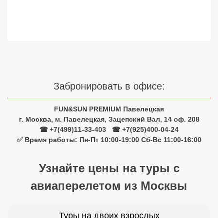
Сетевые отели Турции
Сетевые отели Египта
Сетевые отели ОАЭ
Сетевые отели Таиланда
Забронировать в офисе:
Сетевые отели Шри Ланки
FUN&SUN PREMIUM Павелецкая
г. Москва, м. Павелецкая, Зацепский Вал, 14 оф. 208
Сетевые отели Вьетнама
☎ +7(499)11-33-403
|
☎ +7(925)400-04-24
✅ Время работы: Пн-Пт 10:00-19:00 Сб-Вс 11:00-16:00
Сетевые отели Мальдив
Узнайте цены на туры с
Сетевые отели Бали
авиаперелетом из Москвы
Сетевые отели Сейшел
Сетевые отели Маврикия
Туры на двоих взрослых