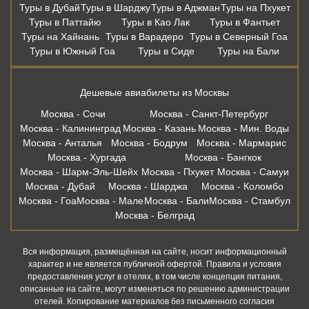
Туры в Дубай
Туры в Шарджу
Туры в Аджман
Туры на Пхукет
Туры в Паттайю
Туры в Као Лак
Туры в Фантьет
Туры на Хайнань
Туры в Варадеро
Туры в Северный Гоа
Туры в Южный Гоа
Туры в Сиде
Туры на Бали
Дешевые авиабилеты из Москвы
Москва - Сочи
Москва - Санкт-Петербург
Москва - Калининград
Москва - Казань
Москва - Мин. Воды
Москва - Анталья
Москва - Бодрум
Москва - Мармарис
Москва - Хургада
Москва - Бангкок
Москва - Шарм-Эль-Шейх
Москва - Пхукет
Москва - Самуи
Москва - Дубай
Москва - Шарджа
Москва - Коломбо
Москва - Гоа
Москва - Мале
Москва - Бали
Москва - Стамбул
Москва - Белград
Вся информация, размещённая на сайте, носит информационный
характер и не является публичной офертой. Правила и условия
предоставления услуг в отелях, в том числе концепция питания,
описанные на сайте, могут изменяться по решению администрации
отелей. Копирование материалов без письменного согласия