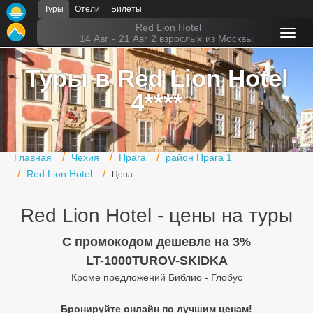
Туры
Отели
Билеты
Главная
Red Lion Hotel
14 Авг
-
21 Авг
2 взрослых
из Москвы
Горящие туры
Туры в Red Lion Hotel
Туры в Турцию
4****
Туры в Египет
Туры в ОАЭ
Главная
Чехия
Прага
район Прага 1
Офис г. Москва
Red Lion Hotel
Цена
Помощь
Red Lion Hotel - цены на туры
Подборки отелей
C промокодом дешевле на 3%
Турция
LT-1000TUROV-SKIDKA
Кроме предложений Библио - Глобус
Таиланд
Бронируйте онлайн по лучшим ценам!
ОАЭ