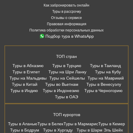
Как забронировать онлайн
Туры в рассрочку
Отзывы о сервисе
Правовая информация
Политика обработки персональных данных
Подбор тура в WhatsApp
ТОП стран
Туры в Абхазию
Туры в Турцию
Туры в Таиланд
Туры в Египет
Туры на Шри Ланку
Туры на Кубу
Туры на Мальдивы
Туры на Сейшелы
Туры на Маврикий
Туры в Китай
Туры во Вьетнам
Туры в Венесуэлу
Туры в Индию
Туры в Индонезию
Туры в Черногорию
Туры в ОАЭ
ТОП курортов
Туры в Аланью
Туры в Белек
Туры в Мармарис
Туры в Кемер
Туры в Бодрум
Туры в Хургаду
Туры в Шарм Эль Шейх