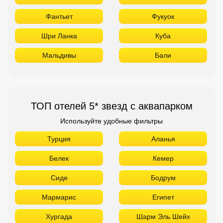
Фантьет
Фукуок
Шри Ланка
Куба
Мальдивы
Бали
ТОП отелей 5* звезд с аквапарком
Используйте удобные фильтры
Турция
Аланья
Белек
Кемер
Сиде
Бодрум
Мармарис
Египет
Хургада
Шарм Эль Шейх