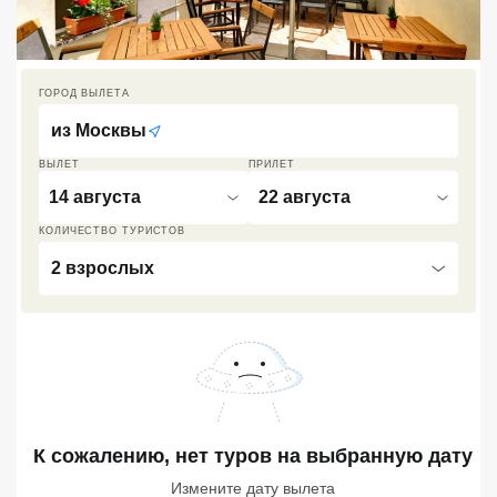
Кав Мин Воды
Экскурсионные туры
ГОРОД ВЫЛЕТА
VIP отели 5 звезд
из
Москвы
ТОП 10 лучших отелей 5*
ВЫЛЕТ
ПРИЛЕТ
14 августа
22 августа
ТОП 10 недорогих отелей
КОЛИЧЕСТВО ТУРИСТОВ
5*
2 взрослых
Лучшие отели 4* звезды
Недорогие отели 4*
звезды
Лучшие отели 3* звезды
К сожалению, нет туров
Недорогие отели 3*
на выбранную дату
звезды
Измените дату вылета