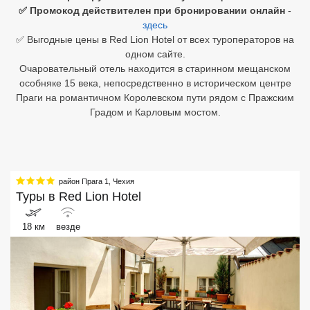
✅ Промокод действителен при бронировании онлайн
-
здесь
Египет
✅ Выгодные цены в Red Lion Hotel от всех туроператоров на
Куба
одном сайте.
Очаровательный отель находится в старинном мещанском
Шри Ланка
особняке 15 века, непосредственно в историческом центре
Праги на романтичном Королевском пути рядом с Пражским
Бали
Градом и Карловым мостом.
Вьетнам
Хайнань
район Прага 1
,
Чехия
Северный Гоа
Туры в
Red Lion Hotel
Южный Гоа
18 км
везде
Занзибар
Абхазия
Большой Сочи