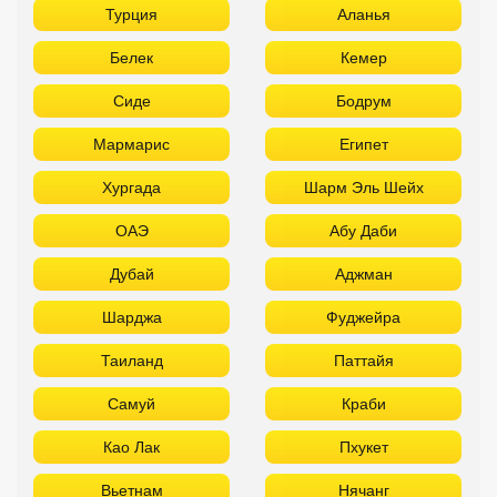
Турция
Аланья
Белек
Кемер
Сиде
Бодрум
Мармарис
Египет
Хургада
Шарм Эль Шейх
ОАЭ
Абу Даби
Дубай
Аджман
Шарджа
Фуджейра
Таиланд
Паттайя
Самуй
Краби
Као Лак
Пхукет
Вьетнам
Нячанг