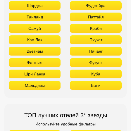
Шарджа
Фуджейра
Таиланд
Паттайя
Самуй
Краби
Као Лак
Пхукет
Вьетнам
Нячанг
Фантьет
Фукуок
Шри Ланка
Куба
Мальдивы
Бали
ТОП лучших отелей 3* звезды
Используйте удобные фильтры