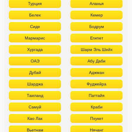
Турция
Аланья
Белек
Кемер
Сиде
Бодрум
Мармарис
Египет
Хургада
Шарм Эль Шейх
ОАЭ
Абу Даби
Дубай
Аджман
Шарджа
Фуджейра
Таиланд
Паттайя
Самуй
Краби
Као Лак
Пхукет
Вьетнам
Нячанг