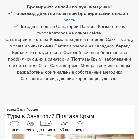
Бронируйте онлайн по лучшим ценам!
Египет
✅ Промокод действителен при бронировании онлайн
-
здесь
Куба
✅ Выгодные цены в Санаторий Полтава Крым от всех
туроператоров на одном сайте.
Шри Ланка
Санаторий «Полтава-Крым» находится в городе Саки – между
морем и уникальным Сакским озером на западном берегу
Бали
Крымского полуострова. Основой лечения большинства
профилирующих в санатории “Полтава-Крым” заболеваний
Вьетнам
является целебная Сакская грязь. Медцентром здравницы
разработаны оригинальные собственные методики
Хайнань
бальнеотерапии, дающие хорошие результаты.
Северный Гоа
Южный Гоа
город Саки
,
Россия
Занзибар
Туры в
Санаторий Полтава Крым
Абхазия
350 м
2-я
линия
песок
до пляжа
50 км
везде
Большой Сочи