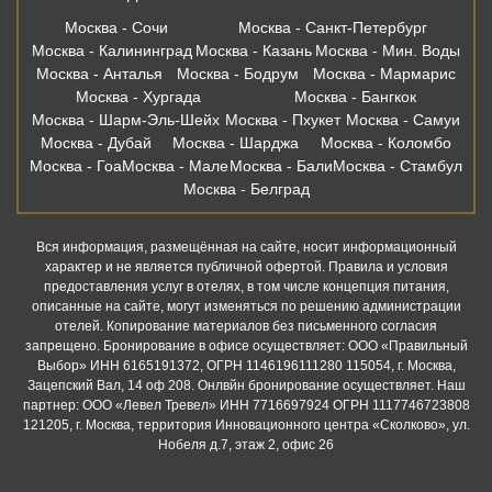
Москва - Сочи
Москва - Санкт-Петербург
Москва - Калининград
Москва - Казань
Москва - Мин. Воды
Москва - Анталья
Москва - Бодрум
Москва - Мармарис
Москва - Хургада
Москва - Бангкок
Москва - Шарм-Эль-Шейх
Москва - Пхукет
Москва - Самуи
Москва - Дубай
Москва - Шарджа
Москва - Коломбо
Москва - Гоа
Москва - Мале
Москва - Бали
Москва - Стамбул
Москва - Белград
Вся информация, размещённая на сайте, носит информационный
характер и не является публичной офертой. Правила и условия
предоставления услуг в отелях, в том числе концепция питания,
описанные на сайте, могут изменяться по решению администрации
отелей. Копирование материалов без письменного согласия
запрещено. Бронирование в офисе осуществляет: ООО «Правильный
Выбор» ИНН 6165191372, ОГРН 1146196111280 115054, г. Москва,
Зацепский Вал, 14 оф 208. Онлвйн бронирование осуществляет. Наш
партнер: ООО «Левел Тревел» ИНН 7716697924 ОГРН 1117746723808
121205, г. Москва, территория Инновационного центра «Сколково», ул.
Нобеля д.7, этаж 2, офис 26