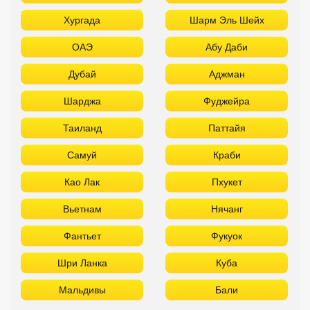
Хургада
Шарм Эль Шейх
ОАЭ
Абу Даби
Дубай
Аджман
Шарджа
Фуджейра
Таиланд
Паттайя
Самуй
Краби
Као Лак
Пхукет
Вьетнам
Нячанг
Фантьет
Фукуок
Шри Ланка
Куба
Мальдивы
Бали