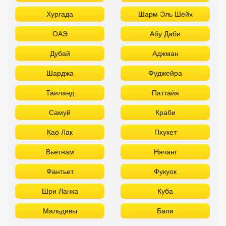
Хургада
Шарм Эль Шейх
ОАЭ
Абу Даби
Дубай
Аджман
Шарджа
Фуджейра
Таиланд
Паттайя
Самуй
Краби
Као Лак
Пхукет
Вьетнам
Нячанг
Фантьет
Фукуок
Шри Ланка
Куба
Мальдивы
Бали