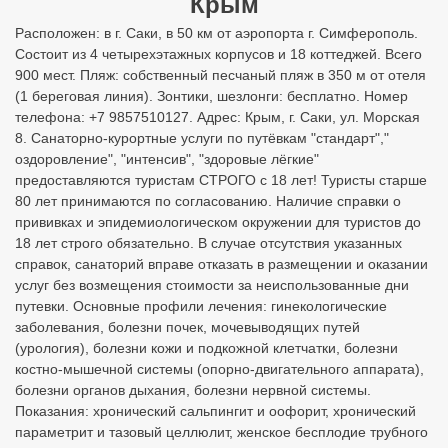
Крым
Расположен: в г. Саки, в 50 км от аэропорта г. Симферополь.
Состоит из 4 четырехэтажных корпусов и 18 коттеджей. Всего
900 мест. Пляж: собственный песчаный пляж в 350 м от отеля
(1 береговая линия). Зонтики, шезлонги: бесплатно. Номер
телефона: +7 9857510127. Адрес: Крым, г. Саки, ул. Морская
8. Санаторно-курортные услуги по путёвкам "стандарт","
оздоровление", "интенсив", "здоровые лёгкие"
предоставляются туристам СТРОГО с 18 лет! Туристы старше
80 лет принимаются по согласованию. Наличие справки о
прививках и эпидемиологическом окружении для туристов до
18 лет строго обязательно. В случае отсутствия указанных
справок, санаторий вправе отказать в размещении и оказании
услуг без возмещения стоимости за неиспользованные дни
путевки. Основные профили лечения: гинекологические
заболевания, болезни почек, мочевыводящих путей
(урология), болезни кожи и подкожной клетчатки, болезни
костно-мышечной системы (опорно-двигательного аппарата),
болезни органов дыхания, болезни нервной системы.
Показания: хронический сальпингит и оофорит, хронический
параметрит и тазовый целлюлит, женское бесплодие трубного