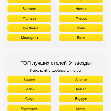
Вьетнам
Нячанг
Фантьет
Фукуок
Шри Ланка
Куба
Мальдивы
Бали
ТОП лучших отелей 3* звезды
Используйте удобные фильтры
Турция
Аланья
Белек
Кемер
Сиде
Бодрум
Мармарис
Египет