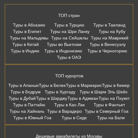
ТОП стран
Туры в Абхазию
Туры в Турцию
Туры в Таиланд
Туры в Египет
Туры на Шри Ланку
Туры на Кубу
Туры на Мальдивы
Туры на Сейшелы
Туры на Маврикий
Туры в Китай
Туры во Вьетнам
Туры в Венесуэлу
Туры в Индию
Туры в Индонезию
Туры в Черногорию
Туры в ОАЭ
ТОП курортов
Туры в Аланью
Туры в Белек
Туры в Мармарис
Туры в Кемер
Туры в Бодрум
Туры в Хургаду
Туры в Шарм Эль Шейх
Туры в Дубай
Туры в Шарджу
Туры в Аджман
Туры на Пхукет
Туры в Паттайю
Туры в Као Лак
Туры в Фантьет
Туры на Хайнань
Туры в Варадеро
Туры в Северный Гоа
Туры в Южный Гоа
Туры в Сиде
Туры на Бали
Дешевые авиабилеты из Москвы