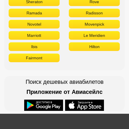
Sheraton
Rove
Ramada
Radisson
Novotel
Movenpick
Marriott
Le Meridien
Ibis
Hilton
Fairmont
Поиск дешевых авиабилетов
Приложение от Авиасейлс
Доступно в
Загрузите в