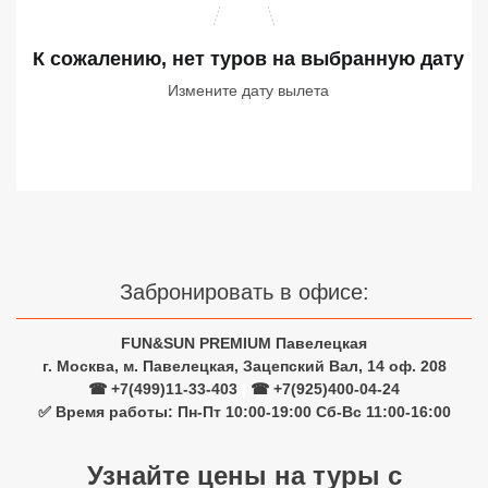
Сетевые отели Турции
К сожалению, нет туров
на выбранную дату
Сетевые отели Египта
Измените дату вылета
Сетевые отели ОАЭ
Сетевые отели Таиланда
Сетевые отели Шри Ланки
Сетевые отели Вьетнама
Забронировать в офисе:
FUN&SUN PREMIUM Павелецкая
Сетевые отели Мальдив
г. Москва, м. Павелецкая, Зацепский Вал, 14 оф. 208
☎ +7(499)11-33-403
|
☎ +7(925)400-04-24
Сетевые отели Бали
✅ Время работы: Пн-Пт 10:00-19:00 Сб-Вс 11:00-16:00
Сетевые отели Сейшел
Узнайте цены на туры с
Сетевые отели Маврикия