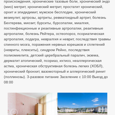
происхождения, хронические тазовые боли, хронический эндо
(мио) метрит, хронический метрит, простатит хронический,
орхит и эпидидимит, мужское бесплодие, хронический
везикулит, артрозы, артриты, ревматоидный артрит, болезнь
Бехтерева, миозит, бурситы, бурсопатии, миалгия,
постинфекционные и реактивные артропатии, реaктивные
aртропaтии, болезнь Рейтера, остеопороз, псориатическая
артропатия, подагра, невралгия и неврит, последствия травмы
спинного мозга, поражения нервных корешков и сплетений
(невриты, плекситы), синдром Рейно, последствия
полиомиелитa, детский церебральный паралич, экзема,
дерматит атопический, псориаз, ихтиоз, неаллергическая
астма, хроническая обструктивная болезнь легких (ХОБЛ),
хронический бронхит, вазомоторный и аллергический ринит
(поллинозы). 3-разовое питание Заселение с 10:00 Выезд до
08:00