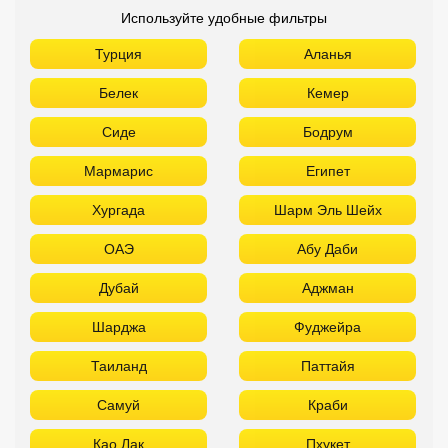
Используйте удобные фильтры
Турция
Аланья
Белек
Кемер
Сиде
Бодрум
Мармарис
Египет
Хургада
Шарм Эль Шейх
ОАЭ
Абу Даби
Дубай
Аджман
Шарджа
Фуджейра
Таиланд
Паттайя
Самуй
Краби
Као Лак
Пхукет