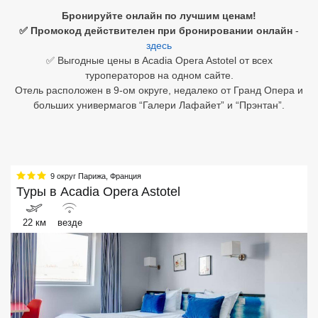
Бронируйте онлайн по лучшим ценам!
Египет
✅ Промокод действителен при бронировании онлайн
-
здесь
Куба
✅ Выгодные цены в Acadia Opera Astotel от всех
туроператоров на одном сайте.
Шри Ланка
Отель расположен в 9-ом округе, недалеко от Гранд Опера и
больших универмагов “Галери Лафайет” и “Прэнтан”.
Бали
Вьетнам
Хайнань
9 округ Парижа
,
Франция
Туры в
Acadia Opera Astotel
Северный Гоа
22 км
везде
Южный Гоа
Занзибар
Абхазия
Большой Сочи