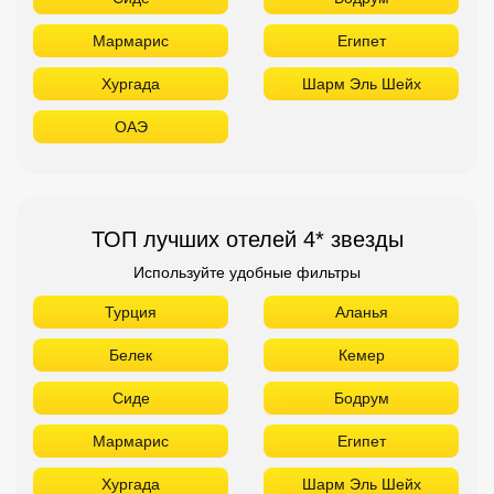
Мармарис
Египет
Хургада
Шарм Эль Шейх
ОАЭ
ТОП лучших отелей 4* звезды
Используйте удобные фильтры
Турция
Аланья
Белек
Кемер
Сиде
Бодрум
Мармарис
Египет
Хургада
Шарм Эль Шейх