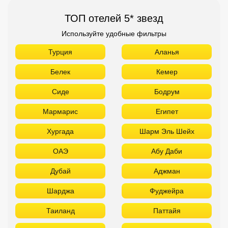
ТОП отелей 5* звезд
Используйте удобные фильтры
Турция
Аланья
Белек
Кемер
Сиде
Бодрум
Мармарис
Египет
Хургада
Шарм Эль Шейх
ОАЭ
Абу Даби
Дубай
Аджман
Шарджа
Фуджейра
Таиланд
Паттайя