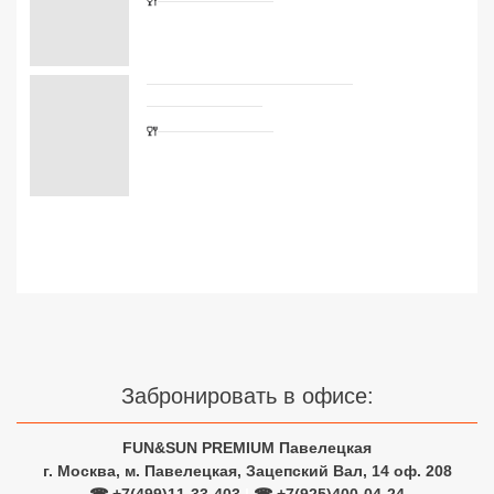
Сетевые отели Турции
Сетевые отели Египта
Сетевые отели ОАЭ
Сетевые отели Таиланда
Сетевые отели Шри Ланки
Сетевые отели Вьетнама
Сетевые отели Мальдив
Забронировать в офисе:
Сетевые отели Бали
Сетевые отели Сейшел
FUN&SUN PREMIUM Павелецкая
г. Москва, м. Павелецкая, Зацепский Вал, 14 оф. 208
Сетевые отели Маврикия