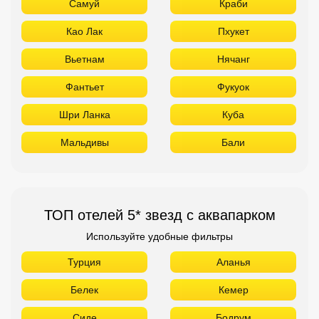
Самуй
Краби
Као Лак
Пхукет
Вьетнам
Нячанг
Фантьет
Фукуок
Шри Ланка
Куба
Мальдивы
Бали
ТОП отелей 5* звезд с аквапарком
Используйте удобные фильтры
Турция
Аланья
Белек
Кемер
Сиде
Бодрум