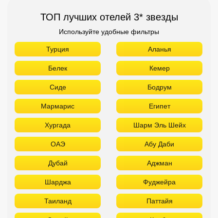
ТОП лучших отелей 3* звезды
Используйте удобные фильтры
Турция
Аланья
Белек
Кемер
Сиде
Бодрум
Мармарис
Египет
Хургада
Шарм Эль Шейх
ОАЭ
Абу Даби
Дубай
Аджман
Шарджа
Фуджейра
Таиланд
Паттайя