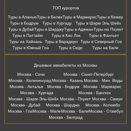
ТОП курортов
Туры в Аланью
Туры в Белек
Туры в Мармарис
Туры в Кемер
Туры в Бодрум
Туры в Хургаду
Туры в Шарм Эль Шейх
Туры в Дубай
Туры в Шарджу
Туры в Аджман
Туры на Пхукет
Туры в Паттайю
Туры в Као Лак
Туры в Фантьет
Туры на Хайнань
Туры в Варадеро
Туры в Северный Гоа
Туры в Южный Гоа
Туры в Сиде
Туры на Бали
Дешевые авиабилеты из Москвы
Москва - Сочи
Москва - Санкт-Петербург
Москва - Калининград
Москва - Казань
Москва - Мин. Воды
Москва - Анталья
Москва - Бодрум
Москва - Мармарис
Москва - Хургада
Москва - Бангкок
Москва - Шарм-Эль-Шейх
Москва - Пхукет
Москва - Самуи
Москва - Дубай
Москва - Шарджа
Москва - Коломбо
Москва - Гоа
Москва - Мале
Москва - Бали
Москва - Стамбул
Москва - Белград