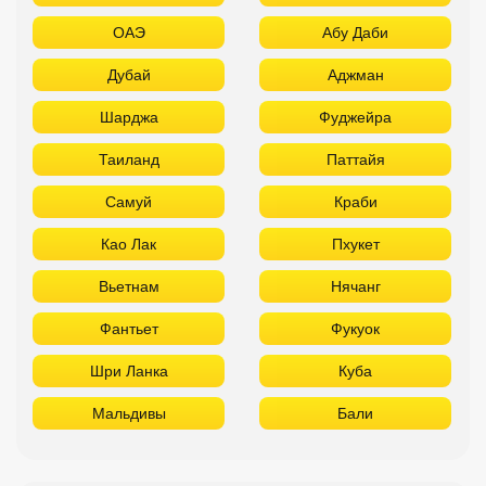
ОАЭ
Абу Даби
Дубай
Аджман
Шарджа
Фуджейра
Таиланд
Паттайя
Самуй
Краби
Као Лак
Пхукет
Вьетнам
Нячанг
Фантьет
Фукуок
Шри Ланка
Куба
Мальдивы
Бали