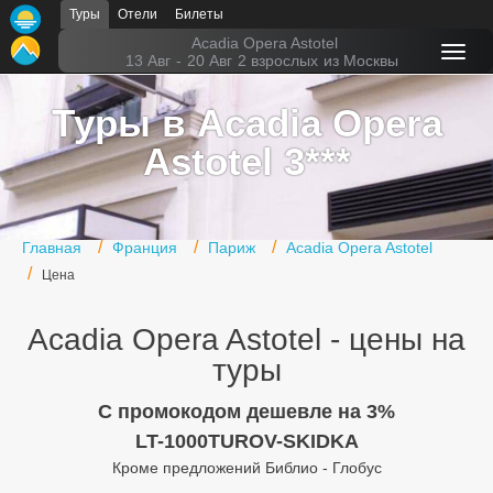
Туры
Отели
Билеты
Главная
Acadia Opera Astotel
13 Авг
-
20 Авг
2 взрослых
из Москвы
Горящие туры
Туры в Acadia Opera
Туры в Турцию
Astotel 3***
Туры в Египет
Туры в ОАЭ
Главная
Франция
Париж
Acadia Opera Astotel
Офис г. Москва
Цена
Помощь
Acadia Opera Astotel - цены на
Подборки отелей
туры
Турция
C промокодом дешевле на 3%
LT-1000TUROV-SKIDKA
Таиланд
Кроме предложений Библио - Глобус
ОАЭ