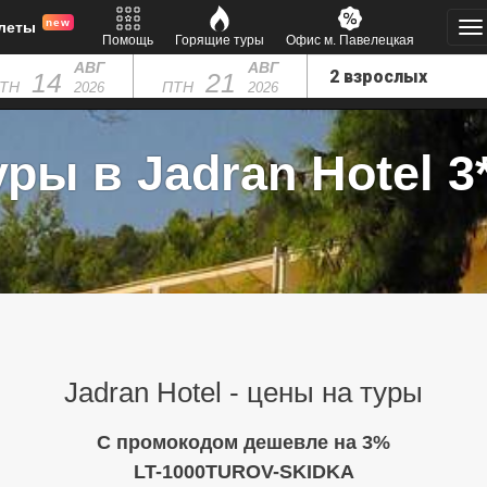
new
леты
Помощь
Горящие туры
Офис м. Павелецкая
АВГ
АВГ
14
21
ТН
ПТН
2026
2026
уры в Jadran Hotel 3*
Jadran Hotel - цены на туры
C промокодом дешевле на 3%
LT-1000TUROV-SKIDKA