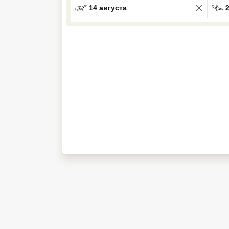
14 августа
Кав Мин Воды
Экскурсионные туры
VIP отели 5 звезд
ТОП 10 лучших отелей 5*
ТОП 10 недорогих отелей
5*
Лучшие отели 4* звезды
Недорогие отели 4*
звезды
Лучшие отели 3* звезды
Недорогие отели 3*
звезды