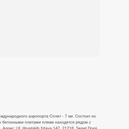
международного аэропорта Сплит - 7 км. Состоит из
ые бетонными плитами пляжи находятся рядом с
рес: Ul. Hrvatskih žrtava 147, 21218, Seget Donji.