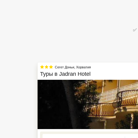
Египет
Куба
✅ 
Шри Ланка
Бали
Вьетнам
Сегет Доньи
,
Хорватия
Хайнань
Туры в
Jadran Hotel
Северный Гоа
Южный Гоа
Занзибар
Абхазия
Большой Сочи