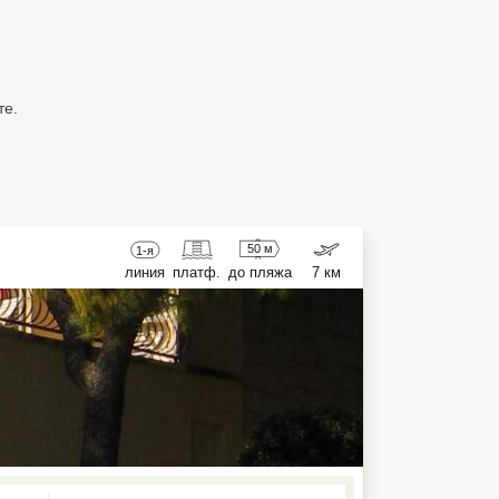
те.
50 м
1-я
линия
платф.
до пляжа
7 км
ed , press Down to open the menu,