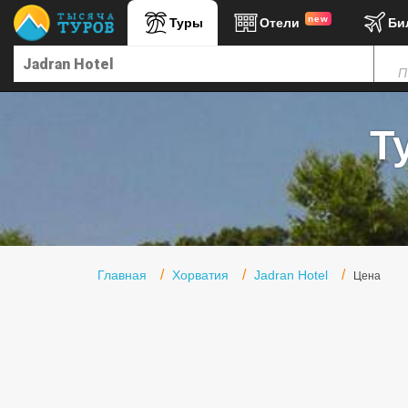
new
Туры
Отели
Би
Главная
П
Горящие туры
Туры в Турцию
Т
Туры в Египет
Туры в ОАЭ
Офис г. Москва
Помощь
Главная
Хорватия
Jadran Hotel
Цена
Подборки отелей
Турция
Таиланд
ОАЭ