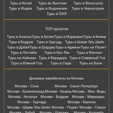
Туры в Китай
Туры во Вьетнам
Туры в Венесуэлу
Туры в Индию
Туры в Индонезию
Туры в Черногорию
Туры в ОАЭ
ТОП курортов
Туры в Аланью
Туры в Белек
Туры в Мармарис
Туры в Кемер
Туры в Бодрум
Туры в Хургаду
Туры в Шарм Эль Шейх
Туры в Дубай
Туры в Шарджу
Туры в Аджман
Туры на Пхукет
Туры в Паттайю
Туры в Као Лак
Туры в Фантьет
Туры на Хайнань
Туры в Варадеро
Туры в Северный Гоа
Туры в Южный Гоа
Туры в Сиде
Туры на Бали
Дешевые авиабилеты из Москвы
Москва - Сочи
Москва - Санкт-Петербург
Москва - Калининград
Москва - Казань
Москва - Мин. Воды
Москва - Анталья
Москва - Бодрум
Москва - Мармарис
Москва - Хургада
Москва - Бангкок
Москва - Шарм-Эль-Шейх
Москва - Пхукет
Москва - Самуи
Москва - Дубай
Москва - Шарджа
Москва - Коломбо