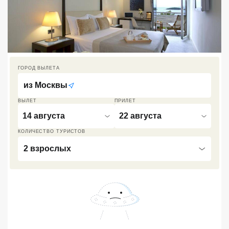
Кав Мин Воды
Экскурсионные туры
VIP отели 5 звезд
ГОРОД ВЫЛЕТА
ТОП 10 лучших отелей 5*
из
Москвы
ВЫЛЕТ
ПРИЛЕТ
ТОП 10 недорогих отелей
14 августа
22 августа
5*
КОЛИЧЕСТВО ТУРИСТОВ
Лучшие отели 4* звезды
2 взрослых
Недорогие отели 4*
звезды
Лучшие отели 3* звезды
Недорогие отели 3*
звезды