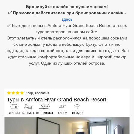
Бронируйте онлайн по лучшим ценам!
Египет
✅ Промокод действителен при бронировании онлайн
-
здесь
Куба
✅ Выгодные цены в Amfora Hvar Grand Beach Resort от всех
туроператоров на одном сайте.
Шри Ланка
Этот элегантный отель расположился на поросшем соснами
склоне холма, у входа в небольшую бухту. От отлично
Бали
подходит, как для спокойного, так и для активного отдыха. Вас
ждут стильные комфортабельные номера и широкий спектр
Вьетнам
услуг. Один из лучших отелей острова.
Хайнань
Северный Гоа
Хвар
,
Хорватия
Южный Гоа
Туры в
Amfora Hvar Grand Beach Resort
Занзибар
50 м
1-я
линия
галька
до пляжа
75 км
везде
Абхазия
Большой Сочи