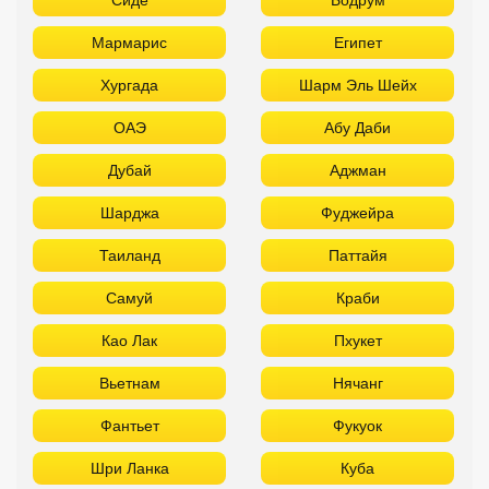
Мармарис
Египет
Хургада
Шарм Эль Шейх
ОАЭ
Абу Даби
Дубай
Аджман
Шарджа
Фуджейра
Таиланд
Паттайя
Самуй
Краби
Као Лак
Пхукет
Вьетнам
Нячанг
Фантьет
Фукуок
Шри Ланка
Куба