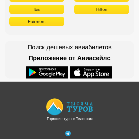
Ibis
Hilton
Fairmont
Поиск дешевых авиабилетов
Приложение от Авиасейлс
Доступно в
Загрузите в
Горящие туры в Телеграм