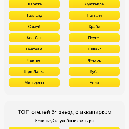
Шарджа
Фуджейра
Таиланд
Паттайя
Самуй
Краби
Као Лак
Пхукет
Вьетнам
Нячанг
Фантьет
Фукуок
Шри Ланка
Куба
Мальдивы
Бали
ТОП отелей 5* звезд с аквапарком
Используйте удобные фильтры