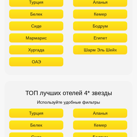
Турция
Аланья
Белек
Кемер
Сиде
Бодрум
Мармарис
Египет
Хургада
Шарм Эль Шейх
ОАЭ
ТОП лучших отелей 4* звезды
Используйте удобные фильтры
Турция
Аланья
Белек
Кемер
Сиде
Бодрум