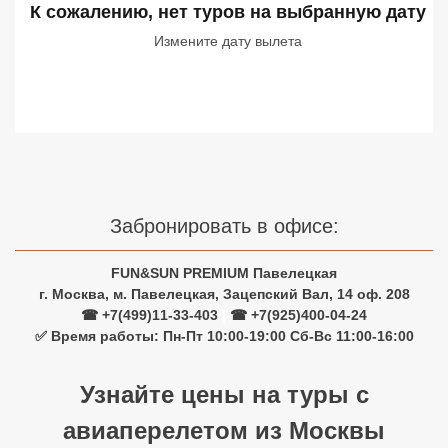
К сожалению, нет туров
на выбранную дату
Сетевые отели Турции
Измените дату вылета
Сетевые отели Египта
Сетевые отели ОАЭ
Сетевые отели Таиланда
Сетевые отели Шри Ланки
Забронировать в офисе:
Сетевые отели Вьетнама
FUN&SUN PREMIUM Павелецкая
г. Москва, м. Павелецкая, Зацепский Вал, 14 оф. 208
☎ +7(499)11-33-403
|
☎ +7(925)400-04-24
Сетевые отели Мальдив
✅ Время работы: Пн-Пт 10:00-19:00 Сб-Вс 11:00-16:00
Сетевые отели Бали
Узнайте цены на туры с
Сетевые отели Сейшел
авиаперелетом из Москвы
Сетевые отели Маврикия