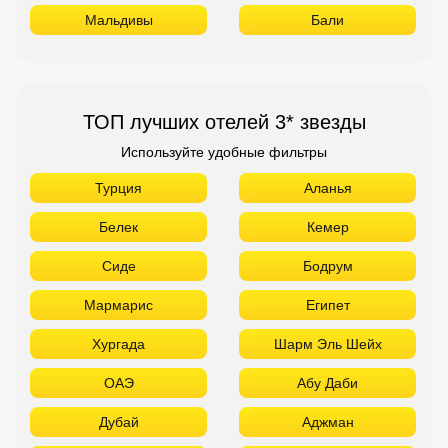
Мальдивы
Бали
ТОП лучших отелей 3* звезды
Используйте удобные фильтры
Турция
Аланья
Белек
Кемер
Сиде
Бодрум
Мармарис
Египет
Хургада
Шарм Эль Шейх
ОАЭ
Абу Даби
Дубай
Аджман