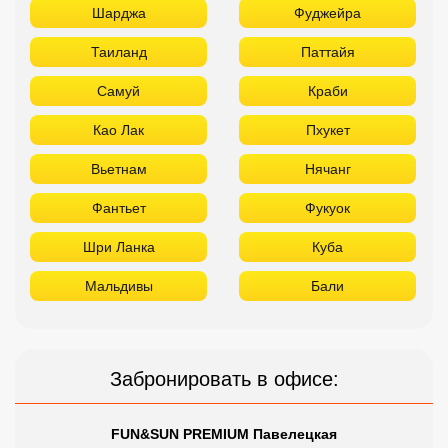
Шарджа
Фуджейра
Таиланд
Паттайя
Самуй
Краби
Као Лак
Пхукет
Вьетнам
Нячанг
Фантьет
Фукуок
Шри Ланка
Куба
Мальдивы
Бали
Забронировать в офисе:
FUN&SUN PREMIUM Павелецкая