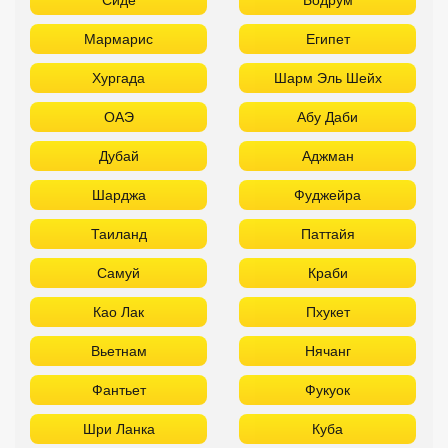
Мармарис
Египет
Хургада
Шарм Эль Шейх
ОАЭ
Абу Даби
Дубай
Аджман
Шарджа
Фуджейра
Таиланд
Паттайя
Самуй
Краби
Као Лак
Пхукет
Вьетнам
Нячанг
Фантьет
Фукуок
Шри Ланка
Куба