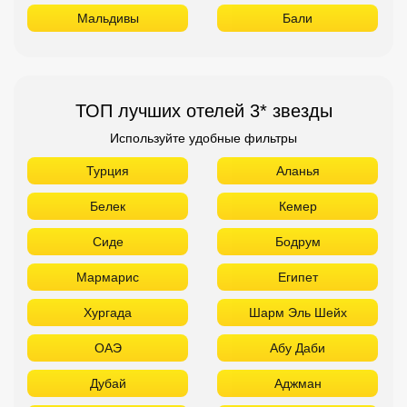
Мальдивы
Бали
ТОП лучших отелей 3* звезды
Используйте удобные фильтры
Турция
Аланья
Белек
Кемер
Сиде
Бодрум
Мармарис
Египет
Хургада
Шарм Эль Шейх
ОАЭ
Абу Даби
Дубай
Аджман