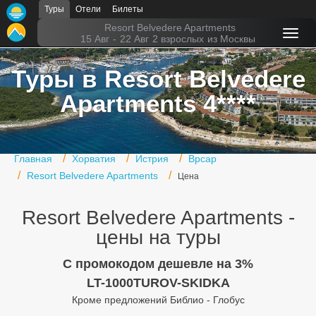
Туры
Отели
Билеты
Главная
Resort Belvedere Apartments
15 Авг
-
22 Авг
2 взрослых
из Москвы
Горящие туры
Туры в Resort Belvedere
Туры в Турцию
Apartments 4****
Туры в Египет
Туры в ОАЭ
Главная
Хорватия
Истрия
Врсар
Офис г. Москва
Resort Belvedere Apartments
Цена
Помощь
Resort Belvedere Apartments -
Подборки отелей
цены на туры
Турция
C промокодом дешевле на 3%
LT-1000TUROV-SKIDKA
Таиланд
Кроме предложений Библио - Глобус
ОАЭ