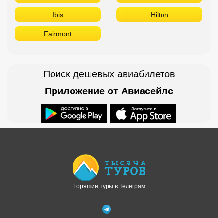
Ibis
Hilton
Fairmont
Поиск дешевых авиабилетов
Приложение от Авиасейлс
Доступно в
Загрузите в
Горящие туры в Телеграм