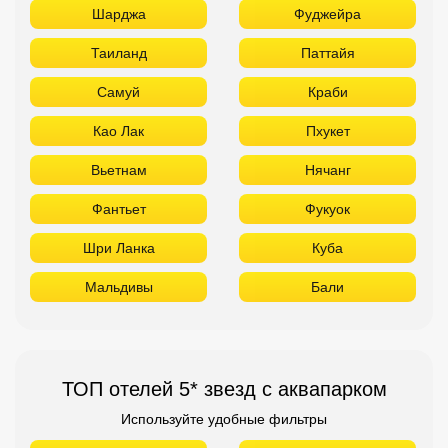
Шарджа
Фуджейра
Таиланд
Паттайя
Самуй
Краби
Као Лак
Пхукет
Вьетнам
Нячанг
Фантьет
Фукуок
Шри Ланка
Куба
Мальдивы
Бали
ТОП отелей 5* звезд с аквапарком
Используйте удобные фильтры