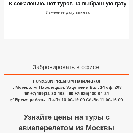
К сожалению, нет туров
на выбранную дату
Сетевые отели Турции
Измените дату вылета
Сетевые отели Египта
Сетевые отели ОАЭ
Сетевые отели Таиланда
Сетевые отели Шри Ланки
Забронировать в офисе:
Сетевые отели Вьетнама
FUN&SUN PREMIUM Павелецкая
г. Москва, м. Павелецкая, Зацепский Вал, 14 оф. 208
☎ +7(499)11-33-403
|
☎ +7(925)400-04-24
Сетевые отели Мальдив
✅ Время работы: Пн-Пт 10:00-19:00 Сб-Вс 11:00-16:00
Сетевые отели Бали
Узнайте цены на туры с
Сетевые отели Сейшел
авиаперелетом из Москвы
Сетевые отели Маврикия