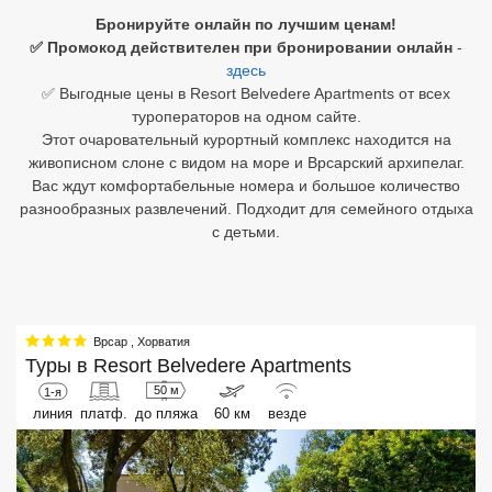
Бронируйте онлайн по лучшим ценам!
Египет
✅ Промокод действителен при бронировании онлайн
-
здесь
Куба
✅ Выгодные цены в Resort Belvedere Apartments от всех
туроператоров на одном сайте.
Шри Ланка
Этот очаровательный курортный комплекс находится на
живописном слоне с видом на море и Врсарский архипелаг.
Бали
Вас ждут комфортабельные номера и большое количество
разнообразных развлечений. Подходит для семейного отдыха
Вьетнам
с детьми.
Хайнань
Северный Гоа
Врсар
,
Хорватия
Южный Гоа
Туры в
Resort Belvedere Apartments
Занзибар
50 м
1-я
линия
платф.
до пляжа
60 км
везде
Абхазия
Большой Сочи