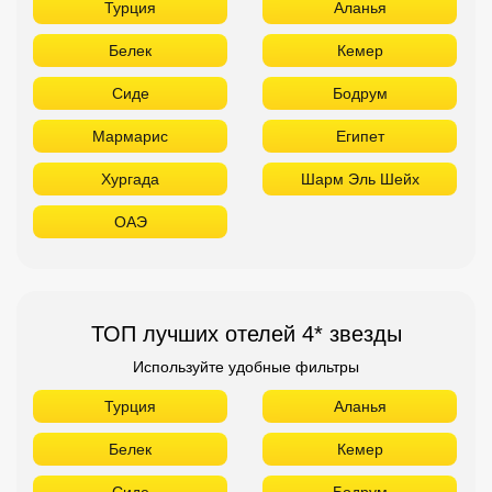
Турция
Аланья
Белек
Кемер
Сиде
Бодрум
Мармарис
Египет
Хургада
Шарм Эль Шейх
ОАЭ
ТОП лучших отелей 4* звезды
Используйте удобные фильтры
Турция
Аланья
Белек
Кемер
Сиде
Бодрум