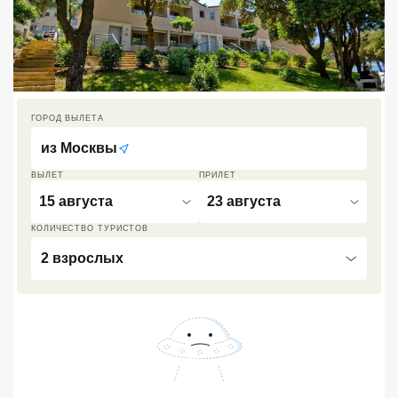
Кав Мин Воды
Экскурсионные туры
VIP отели 5 звезд
ГОРОД ВЫЛЕТА
ТОП 10 лучших отелей 5*
из
Москвы
ВЫЛЕТ
ПРИЛЕТ
ТОП 10 недорогих отелей
15 августа
23 августа
5*
КОЛИЧЕСТВО ТУРИСТОВ
Лучшие отели 4* звезды
2 взрослых
Недорогие отели 4*
звезды
Лучшие отели 3* звезды
Недорогие отели 3*
звезды