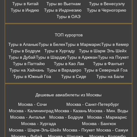
Туры в Китай
Туры во Вьетнам
Туры в Венесуэлу
Туры в Индию
Туры в Индонезию
Туры в Черногорию
Туры в ОАЭ
ТОП курортов
Туры в Аланью
Туры в Белек
Туры в Мармарис
Туры в Кемер
Туры в Бодрум
Туры в Хургаду
Туры в Шарм Эль Шейх
Туры в Дубай
Туры в Шарджу
Туры в Аджман
Туры на Пхукет
Туры в Паттайю
Туры в Као Лак
Туры в Фантьет
Туры на Хайнань
Туры в Варадеро
Туры в Северный Гоа
Туры в Южный Гоа
Туры в Сиде
Туры на Бали
Дешевые авиабилеты из Москвы
Москва - Сочи
Москва - Санкт-Петербург
Москва - Калининград
Москва - Казань
Москва - Мин. Воды
Москва - Анталья
Москва - Бодрум
Москва - Мармарис
Москва - Хургада
Москва - Бангкок
Москва - Шарм-Эль-Шейх
Москва - Пхукет
Москва - Самуи
Москва - Дубай
Москва - Шарджа
Москва - Коломбо