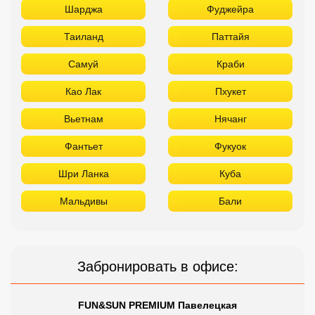
Шарджа
Фуджейра
Таиланд
Паттайя
Самуй
Краби
Као Лак
Пхукет
Вьетнам
Нячанг
Фантьет
Фукуок
Шри Ланка
Куба
Мальдивы
Бали
Забронировать в офисе:
FUN&SUN PREMIUM Павелецкая