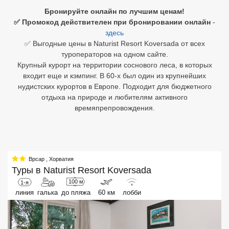
Бронируйте онлайн по лучшим ценам!
Египет
✅ Промокод действителен при бронировании онлайн
-
здесь
Куба
✅ Выгодные цены в Naturist Resort Koversada от всех
туроператоров на одном сайте.
Шри Ланка
Крупный курорт на территории соснового леса, в которых
входит еще и кэмпинг. В 60-х был один из крупнейших
Бали
нудистских курортов в Европе. Подходит для бюджетного
отдыха на природе и любителям активного
Вьетнам
времяпрепровождения.
Хайнань
Северный Гоа
Врсар
,
Хорватия
Южный Гоа
Туры в
Naturist Resort Koversada
Занзибар
100 м
1-я
линия
галька
до пляжа
60 км
лобби
Абхазия
Большой Сочи