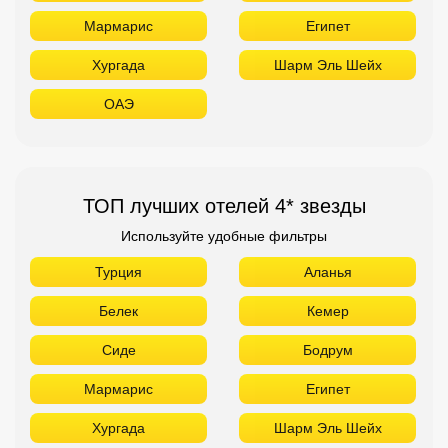
Мармарис
Египет
Хургада
Шарм Эль Шейх
ОАЭ
ТОП лучших отелей 4* звезды
Используйте удобные фильтры
Турция
Аланья
Белек
Кемер
Сиде
Бодрум
Мармарис
Египет
Хургада
Шарм Эль Шейх