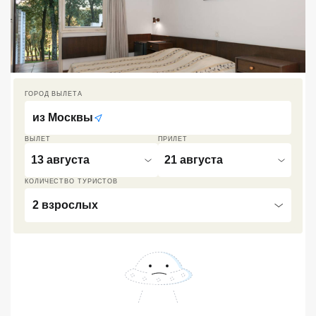
Кав Мин Воды
Экскурсионные туры
VIP отели 5 звезд
ГОРОД ВЫЛЕТА
ТОП 10 лучших отелей 5*
из
Москвы
ВЫЛЕТ
ПРИЛЕТ
ТОП 10 недорогих отелей
13 августа
21 августа
5*
КОЛИЧЕСТВО ТУРИСТОВ
Лучшие отели 4* звезды
2 взрослых
Недорогие отели 4*
звезды
Лучшие отели 3* звезды
Недорогие отели 3*
звезды