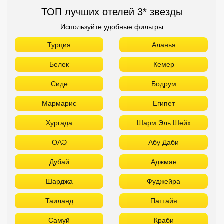
ТОП лучших отелей 3* звезды
Используйте удобные фильтры
Турция
Аланья
Белек
Кемер
Сиде
Бодрум
Мармарис
Египет
Хургада
Шарм Эль Шейх
ОАЭ
Абу Даби
Дубай
Аджман
Шарджа
Фуджейра
Таиланд
Паттайя
Самуй
Краби