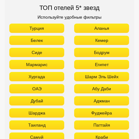
ТОП отелей 5* звезд
Используйте удобные фильтры
Турция
Аланья
Белек
Кемер
Сиде
Бодрум
Мармарис
Египет
Хургада
Шарм Эль Шейх
ОАЭ
Абу Даби
Дубай
Аджман
Шарджа
Фуджейра
Таиланд
Паттайя
Самуй
Краби