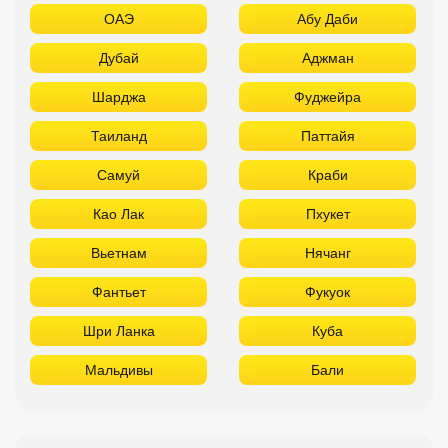
ОАЭ
Абу Даби
Дубай
Аджман
Шарджа
Фуджейра
Таиланд
Паттайя
Самуй
Краби
Као Лак
Пхукет
Вьетнам
Нячанг
Фантьет
Фукуок
Шри Ланка
Куба
Мальдивы
Бали