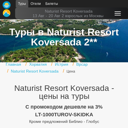
Туры
Отели
Билеты
Главная
Naturist Resort Koversada
13 Авг
-
20 Авг
2 взрослых
из Москвы
Горящие туры
Туры в Naturist Resort
Туры в Турцию
Koversada 2**
Туры в Египет
Туры в ОАЭ
Главная
Хорватия
Истрия
Врсар
Офис г. Москва
Naturist Resort Koversada
Цена
Помощь
Naturist Resort Koversada -
Подборки отелей
цены на туры
Турция
C промокодом дешевле на 3%
LT-1000TUROV-SKIDKA
Таиланд
Кроме предложений Библио - Глобус
ОАЭ