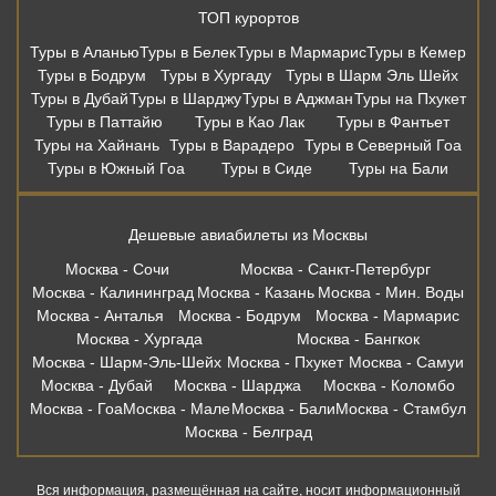
ТОП курортов
Туры в Аланью
Туры в Белек
Туры в Мармарис
Туры в Кемер
Туры в Бодрум
Туры в Хургаду
Туры в Шарм Эль Шейх
Туры в Дубай
Туры в Шарджу
Туры в Аджман
Туры на Пхукет
Туры в Паттайю
Туры в Као Лак
Туры в Фантьет
Туры на Хайнань
Туры в Варадеро
Туры в Северный Гоа
Туры в Южный Гоа
Туры в Сиде
Туры на Бали
Дешевые авиабилеты из Москвы
Москва - Сочи
Москва - Санкт-Петербург
Москва - Калининград
Москва - Казань
Москва - Мин. Воды
Москва - Анталья
Москва - Бодрум
Москва - Мармарис
Москва - Хургада
Москва - Бангкок
Москва - Шарм-Эль-Шейх
Москва - Пхукет
Москва - Самуи
Москва - Дубай
Москва - Шарджа
Москва - Коломбо
Москва - Гоа
Москва - Мале
Москва - Бали
Москва - Стамбул
Москва - Белград
Вся информация, размещённая на сайте, носит информационный