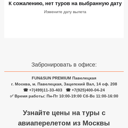
К сожалению, нет туров
на выбранную дату
Сетевые отели Турции
Измените дату вылета
Сетевые отели Египта
Сетевые отели ОАЭ
Сетевые отели Таиланда
Сетевые отели Шри Ланки
Забронировать в офисе:
Сетевые отели Вьетнама
FUN&SUN PREMIUM Павелецкая
г. Москва, м. Павелецкая, Зацепский Вал, 14 оф. 208
☎ +7(499)11-33-403
|
☎ +7(925)400-04-24
Сетевые отели Мальдив
✅ Время работы: Пн-Пт 10:00-19:00 Сб-Вс 11:00-16:00
Сетевые отели Бали
Узнайте цены на туры с
Сетевые отели Сейшел
авиаперелетом из Москвы
Сетевые отели Маврикия