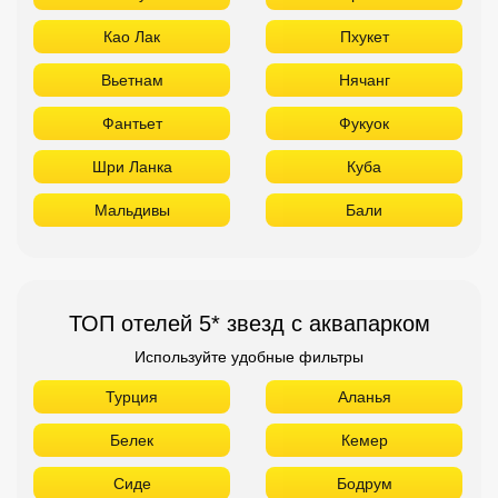
Као Лак
Пхукет
Вьетнам
Нячанг
Фантьет
Фукуок
Шри Ланка
Куба
Мальдивы
Бали
ТОП отелей 5* звезд с аквапарком
Используйте удобные фильтры
Турция
Аланья
Белек
Кемер
Сиде
Бодрум