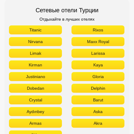
Сетевые отели Турции
Отдыхайте в лучших отелях
Titanic
Rixos
Nirvana
Maxx Royal
Limak
Larissa
Kirman
Kaya
Justiniano
Gloria
Dobedan
Delphin
Crystal
Barut
Aydınbey
Aska
Armas
Akra