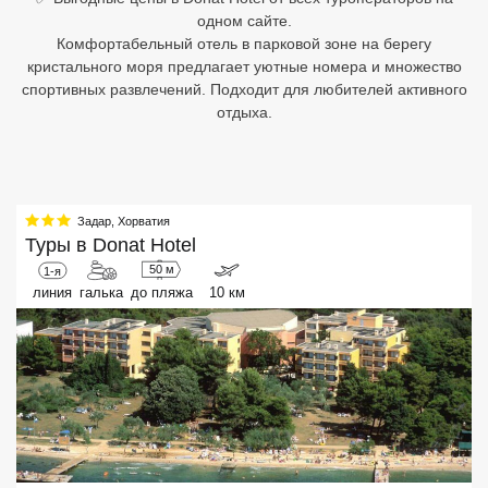
одном сайте.
Египет
Комфортабельный отель в парковой зоне на берегу
кристального моря предлагает уютные номера и множество
Куба
спортивных развлечений. Подходит для любителей активного
отдыха.
Шри Ланка
Бали
Вьетнам
Задар
,
Хорватия
Туры в
Donat Hotel
Хайнань
50 м
1-я
линия
галька
до пляжа
10 км
Северный Гоа
Южный Гоа
Занзибар
Абхазия
Большой Сочи