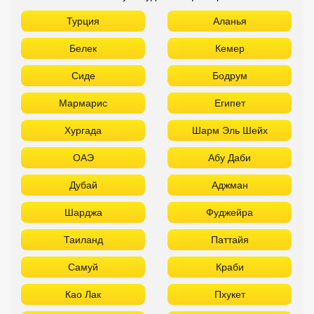
Турция
Аланья
Белек
Кемер
Сиде
Бодрум
Мармарис
Египет
Хургада
Шарм Эль Шейх
ОАЭ
Абу Даби
Дубай
Аджман
Шарджа
Фуджейра
Таиланд
Паттайя
Самуй
Краби
Као Лак
Пхукет