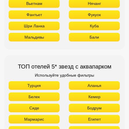
Вьетнам
Нячанг
Фантьет
Фукуок
Шри Ланка
Куба
Мальдивы
Бали
ТОП отелей 5* звезд с аквапарком
Используйте удобные фильтры
Турция
Аланья
Белек
Кемер
Сиде
Бодрум
Мармарис
Египет