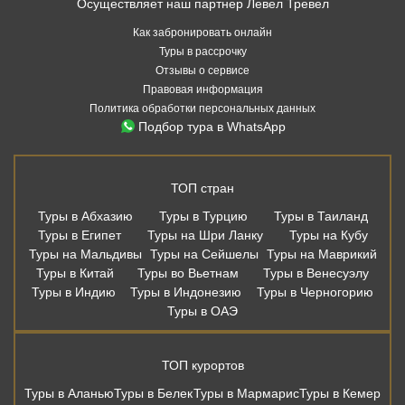
Осуществляет наш партнер Левел Тревел
Как забронировать онлайн
Туры в рассрочку
Отзывы о сервисе
Правовая информация
Политика обработки персональных данных
Подбор тура в WhatsApp
ТОП стран
Туры в Абхазию
Туры в Турцию
Туры в Таиланд
Туры в Египет
Туры на Шри Ланку
Туры на Кубу
Туры на Мальдивы
Туры на Сейшелы
Туры на Маврикий
Туры в Китай
Туры во Вьетнам
Туры в Венесуэлу
Туры в Индию
Туры в Индонезию
Туры в Черногорию
Туры в ОАЭ
ТОП курортов
Туры в Аланью
Туры в Белек
Туры в Мармарис
Туры в Кемер