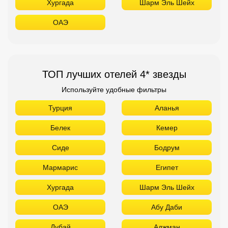
Хургада
Шарм Эль Шейх
ОАЭ
ТОП лучших отелей 4* звезды
Используйте удобные фильтры
Турция
Аланья
Белек
Кемер
Сиде
Бодрум
Мармарис
Египет
Хургада
Шарм Эль Шейх
ОАЭ
Абу Даби
Дубай
Аджман