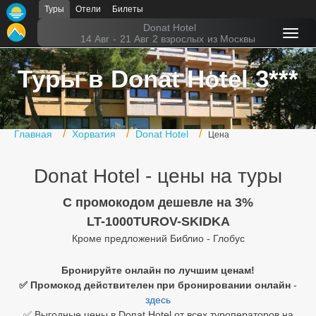
Туры
Отели
Билеты
Главная
Donat Hotel
14 Авг
-
21 Авг
2 взрослых
из Москвы
Горящие туры
Туры в Donat Hotel 3***
Туры в Турцию
Туры в Египет
Главная
Хорватия
Donat Hotel
Цена
Туры в ОАЭ
Donat Hotel - цены на туры
Офис г. Москва
Помощь
C промокодом дешевле на 3%
LT-1000TUROV-SKIDKA
Подборки отелей
Кроме предложений Библио - Глобус
Турция
Бронируйте онлайн по лучшим ценам!
✅ Промокод действителен при бронировании онлайн
-
Таиланд
здесь
ОАЭ
✅ Выгодные цены в Donat Hotel от всех туроператоров на