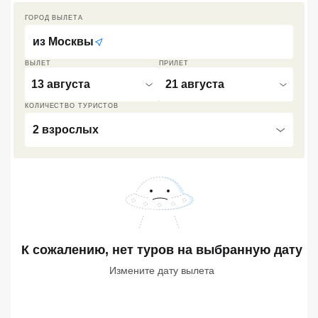
ГОРОД ВЫЛЕТА
Кав Мин Воды
из
Москвы
Экскурсионные туры
ВЫЛЕТ
ПРИЛЕТ
VIP отели 5 звезд
13 августа
21 августа
ТОП 10 лучших отелей 5*
КОЛИЧЕСТВО ТУРИСТОВ
2 взрослых
ТОП 10 недорогих отелей
5*
Лучшие отели 4* звезды
Недорогие отели 4*
звезды
К сожалению, нет туров
на выбранную дату
Лучшие отели 3* звезды
Измените дату вылета
Недорогие отели 3*
звезды