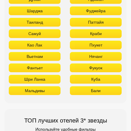
Шарджа
Фуджейра
Таиланд
Паттайя
Самуй
Краби
Као Лак
Пхукет
Вьетнам
Нячанг
Фантьет
Фукуок
Шри Ланка
Куба
Мальдивы
Бали
ТОП лучших отелей 3* звезды
Используйте удобные фильтры