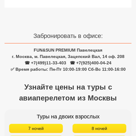
Сетевые отели Турции
Сетевые отели Египта
Сетевые отели ОАЭ
Забронировать в офисе:
Сетевые отели Таиланда
FUN&SUN PREMIUM Павелецкая
г. Москва, м. Павелецкая, Зацепский Вал, 14 оф. 208
Сетевые отели Шри Ланки
☎ +7(499)11-33-403
|
☎ +7(925)400-04-24
✅ Время работы: Пн-Пт 10:00-19:00 Сб-Вс 11:00-16:00
Сетевые отели Вьетнама
Узнайте цены на туры с
авиаперелетом из Москвы
Сетевые отели Мальдив
Сетевые отели Бали
Туры на двоих взрослых
Сетевые отели Сейшел
7 ночей
8 ночей
Сетевые отели Маврикия