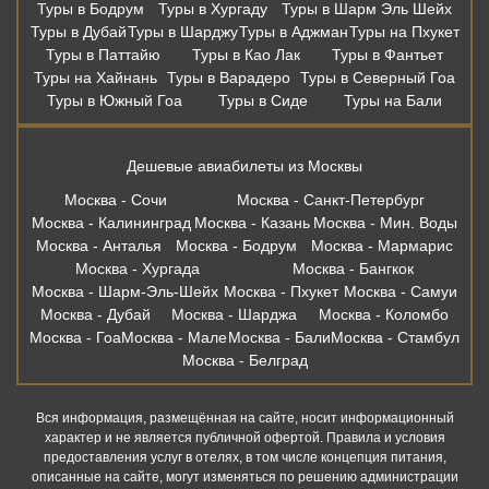
Туры в Бодрум
Туры в Хургаду
Туры в Шарм Эль Шейх
Туры в Дубай
Туры в Шарджу
Туры в Аджман
Туры на Пхукет
Туры в Паттайю
Туры в Као Лак
Туры в Фантьет
Туры на Хайнань
Туры в Варадеро
Туры в Северный Гоа
Туры в Южный Гоа
Туры в Сиде
Туры на Бали
Дешевые авиабилеты из Москвы
Москва - Сочи
Москва - Санкт-Петербург
Москва - Калининград
Москва - Казань
Москва - Мин. Воды
Москва - Анталья
Москва - Бодрум
Москва - Мармарис
Москва - Хургада
Москва - Бангкок
Москва - Шарм-Эль-Шейх
Москва - Пхукет
Москва - Самуи
Москва - Дубай
Москва - Шарджа
Москва - Коломбо
Москва - Гоа
Москва - Мале
Москва - Бали
Москва - Стамбул
Москва - Белград
Вся информация, размещённая на сайте, носит информационный
характер и не является публичной офертой. Правила и условия
предоставления услуг в отелях, в том числе концепция питания,
описанные на сайте, могут изменяться по решению администрации