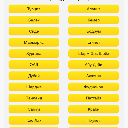
Турция
Аланья
Белек
Кемер
Сиде
Бодрум
Мармарис
Египет
Хургада
Шарм Эль Шейх
ОАЭ
Абу Даби
Дубай
Аджман
Шарджа
Фуджейра
Таиланд
Паттайя
Самуй
Краби
Као Лак
Пхукет