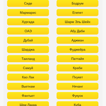
Сиде
Бодрум
Мармарис
Египет
Хургада
Шарм Эль Шейх
ОАЭ
Абу Даби
Дубай
Аджман
Шарджа
Фуджейра
Таиланд
Паттайя
Самуй
Краби
Као Лак
Пхукет
Вьетнам
Нячанг
Фантьет
Фукуок
Шри Ланка
Куба