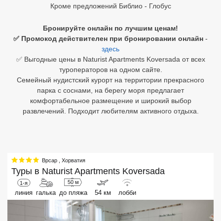
Кроме предложений Библио - Глобус
Египет
Бронируйте онлайн по лучшим ценам!
Куба
✅ Промокод действителен при бронировании онлайн
-
здесь
Шри Ланка
✅ Выгодные цены в Naturist Apartments Koversada от всех
туроператоров на одном сайте.
Бали
Семейный нудистский курорт на территории прекрасного
парка с соснами, на берегу моря предлагает
Вьетнам
комфортабельное размещение и широкий выбор
развлечений. Подходит любителям активного отдыха.
Хайнань
Северный Гоа
Южный Гоа
Врсар
,
Хорватия
Туры в
Naturist Apartments Koversada
Занзибар
50 м
1-я
линия
галька
до пляжа
54 км
лобби
Абхазия
Большой Сочи