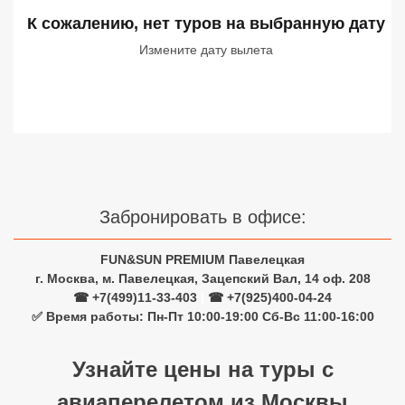
Сетевые отели Турции
К сожалению, нет туров
на выбранную дату
Измените дату вылета
Сетевые отели Египта
Сетевые отели ОАЭ
Сетевые отели Таиланда
Сетевые отели Шри Ланки
Забронировать в офисе:
Сетевые отели Вьетнама
FUN&SUN PREMIUM Павелецкая
г. Москва, м. Павелецкая, Зацепский Вал, 14 оф. 208
Сетевые отели Мальдив
☎ +7(499)11-33-403
|
☎ +7(925)400-04-24
✅ Время работы: Пн-Пт 10:00-19:00 Сб-Вс 11:00-16:00
Сетевые отели Бали
Сетевые отели Сейшел
Узнайте цены на туры с
авиаперелетом из Москвы
Сетевые отели Маврикия