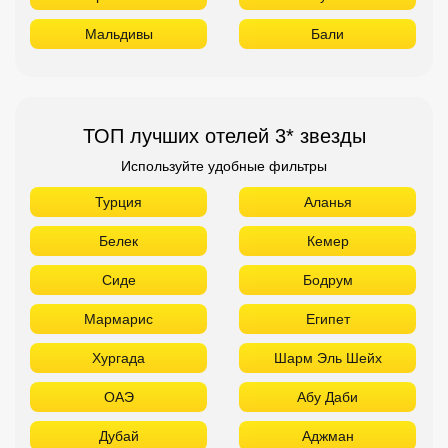
Мальдивы
Бали
ТОП лучших отелей 3* звезды
Используйте удобные фильтры
Турция
Аланья
Белек
Кемер
Сиде
Бодрум
Мармарис
Египет
Хургада
Шарм Эль Шейх
ОАЭ
Абу Даби
Дубай
Аджман