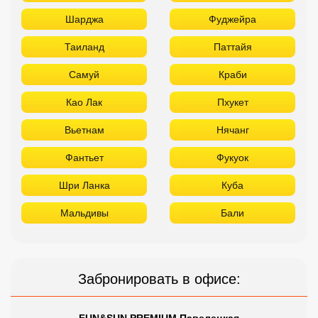
Шарджа
Фуджейра
Таиланд
Паттайя
Самуй
Краби
Као Лак
Пхукет
Вьетнам
Нячанг
Фантьет
Фукуок
Шри Ланка
Куба
Мальдивы
Бали
Забронировать в офисе:
FUN&SUN PREMIUM Павелецкая