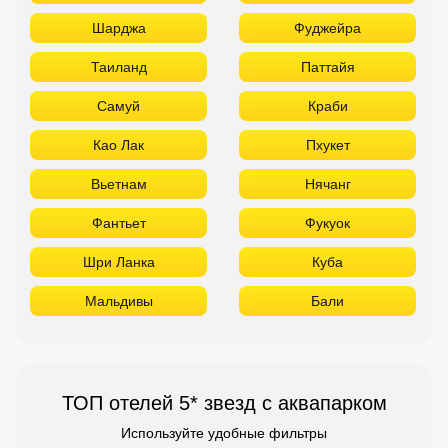
Шарджа
Фуджейра
Таиланд
Паттайя
Самуй
Краби
Као Лак
Пхукет
Вьетнам
Нячанг
Фантьет
Фукуок
Шри Ланка
Куба
Мальдивы
Бали
ТОП отелей 5* звезд с аквапарком
Используйте удобные фильтры