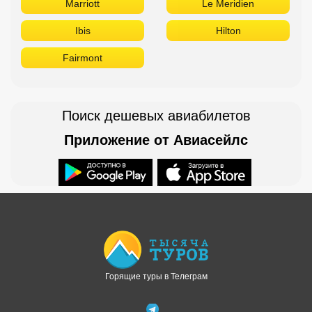
Marriott
Le Meridien
Ibis
Hilton
Fairmont
Поиск дешевых авиабилетов
Приложение от Авиасейлс
Доступно в
Загрузите в
Горящие туры в Телеграм