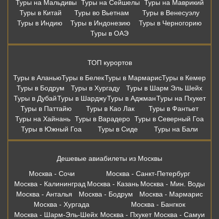
Туры на Мальдивы
Туры на Сейшелы
Туры на Маврикий
Туры в Китай
Туры во Вьетнам
Туры в Венесуэлу
Туры в Индию
Туры в Индонезию
Туры в Черногорию
Туры в ОАЭ
ТОП курортов
Туры в Аланью
Туры в Белек
Туры в Мармарис
Туры в Кемер
Туры в Бодрум
Туры в Хургаду
Туры в Шарм Эль Шейх
Туры в Дубай
Туры в Шарджу
Туры в Аджман
Туры на Пхукет
Туры в Паттайю
Туры в Као Лак
Туры в Фантьет
Туры на Хайнань
Туры в Варадеро
Туры в Северный Гоа
Туры в Южный Гоа
Туры в Сиде
Туры на Бали
Дешевые авиабилеты из Москвы
Москва - Сочи
Москва - Санкт-Петербург
Москва - Калининград
Москва - Казань
Москва - Мин. Воды
Москва - Анталья
Москва - Бодрум
Москва - Мармарис
Москва - Хургада
Москва - Бангкок
Москва - Шарм-Эль-Шейх
Москва - Пхукет
Москва - Самуи