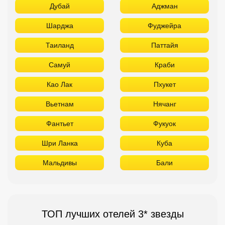
Дубай
Аджман
Шарджа
Фуджейра
Таиланд
Паттайя
Самуй
Краби
Као Лак
Пхукет
Вьетнам
Нячанг
Фантьет
Фукуок
Шри Ланка
Куба
Мальдивы
Бали
ТОП лучших отелей 3* звезды