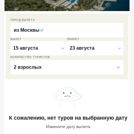
Кав Мин Воды
Экскурсионные туры
ГОРОД ВЫЛЕТА
из
Москвы
VIP отели 5 звезд
ВЫЛЕТ
ПРИЛЕТ
ТОП 10 лучших отелей 5*
15 августа
23 августа
КОЛИЧЕСТВО ТУРИСТОВ
ТОП 10 недорогих отелей
2 взрослых
5*
Лучшие отели 4* звезды
Недорогие отели 4*
звезды
Лучшие отели 3* звезды
К сожалению, нет туров
на выбранную дату
Недорогие отели 3*
Измените дату вылета
звезды