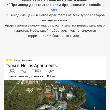
✅ Промокод действителен при бронировании онлайн
-
Египет
здесь
✅ Выгодные цены в Helios Apartments от всех туроператоров
Куба
на одном сайте.
Апартаменты эконом-класса рассчитаны на невзыскательных
Шри Ланка
туристов. Небольшой набор услуг компенсируется
территорией и близостью к морю.
Бали
Вьетнам
Хайнань
Хвар
,
Хорватия
Туры в
Helios Apartments
Северный Гоа
50 м
1-я
линия
галька
до пляжа
83 км
Южный Гоа
Занзибар
Абхазия
Большой Сочи