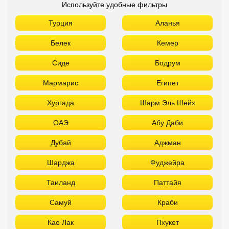
Используйте удобные фильтры
Турция
Аланья
Белек
Кемер
Сиде
Бодрум
Мармарис
Египет
Хургада
Шарм Эль Шейх
ОАЭ
Абу Даби
Дубай
Аджман
Шарджа
Фуджейра
Таиланд
Паттайя
Самуй
Краби
Као Лак
Пхукет