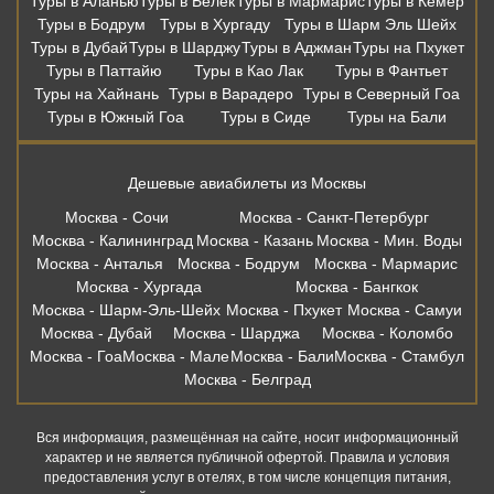
Туры в Аланью
Туры в Белек
Туры в Мармарис
Туры в Кемер
Туры в Бодрум
Туры в Хургаду
Туры в Шарм Эль Шейх
Туры в Дубай
Туры в Шарджу
Туры в Аджман
Туры на Пхукет
Туры в Паттайю
Туры в Као Лак
Туры в Фантьет
Туры на Хайнань
Туры в Варадеро
Туры в Северный Гоа
Туры в Южный Гоа
Туры в Сиде
Туры на Бали
Дешевые авиабилеты из Москвы
Москва - Сочи
Москва - Санкт-Петербург
Москва - Калининград
Москва - Казань
Москва - Мин. Воды
Москва - Анталья
Москва - Бодрум
Москва - Мармарис
Москва - Хургада
Москва - Бангкок
Москва - Шарм-Эль-Шейх
Москва - Пхукет
Москва - Самуи
Москва - Дубай
Москва - Шарджа
Москва - Коломбо
Москва - Гоа
Москва - Мале
Москва - Бали
Москва - Стамбул
Москва - Белград
Вся информация, размещённая на сайте, носит информационный
характер и не является публичной офертой. Правила и условия
предоставления услуг в отелях, в том числе концепция питания,