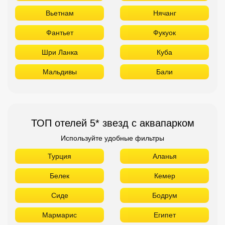
Вьетнам
Нячанг
Фантьет
Фукуок
Шри Ланка
Куба
Мальдивы
Бали
ТОП отелей 5* звезд с аквапарком
Используйте удобные фильтры
Турция
Аланья
Белек
Кемер
Сиде
Бодрум
Мармарис
Египет