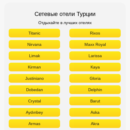
Сетевые отели Турции
Отдыхайте в лучших отелях
Titanic
Rixos
Nirvana
Maxx Royal
Limak
Larissa
Kirman
Kaya
Justiniano
Gloria
Dobedan
Delphin
Crystal
Barut
Aydınbey
Aska
Armas
Akra