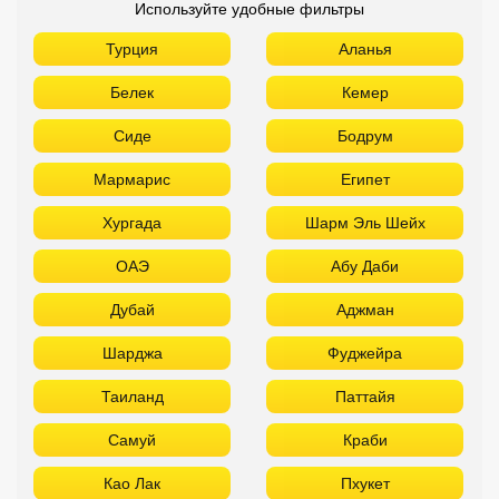
Используйте удобные фильтры
Турция
Аланья
Белек
Кемер
Сиде
Бодрум
Мармарис
Египет
Хургада
Шарм Эль Шейх
ОАЭ
Абу Даби
Дубай
Аджман
Шарджа
Фуджейра
Таиланд
Паттайя
Самуй
Краби
Као Лак
Пхукет