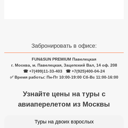
Сетевые отели Турции
Сетевые отели Египта
Сетевые отели ОАЭ
Сетевые отели Таиланда
Забронировать в офисе:
Сетевые отели Шри Ланки
FUN&SUN PREMIUM Павелецкая
г. Москва, м. Павелецкая, Зацепский Вал, 14 оф. 208
☎ +7(499)11-33-403
|
☎ +7(925)400-04-24
Сетевые отели Вьетнама
✅ Время работы: Пн-Пт 10:00-19:00 Сб-Вс 11:00-16:00
Сетевые отели Мальдив
Узнайте цены на туры с
авиаперелетом из Москвы
Сетевые отели Бали
Сетевые отели Сейшел
Туры на двоих взрослых
Сетевые отели Маврикия