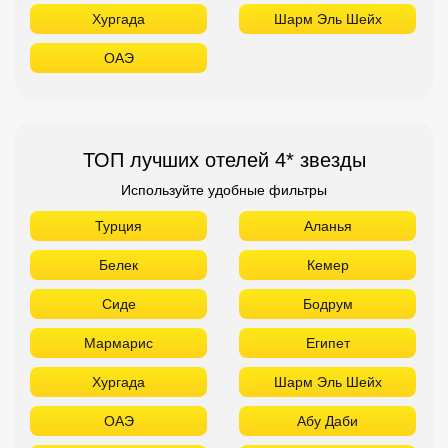
Хургада
Шарм Эль Шейх
ОАЭ
ТОП лучших отелей 4* звезды
Используйте удобные фильтры
Турция
Аланья
Белек
Кемер
Сиде
Бодрум
Мармарис
Египет
Хургада
Шарм Эль Шейх
ОАЭ
Абу Даби