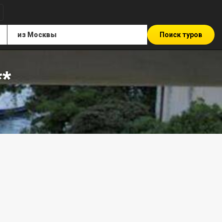
Поиск туров
**