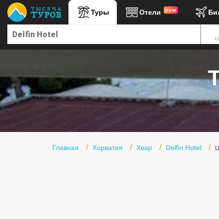
new
Туры
Отели
Би
Главная
Ч
Горящие туры
Туры в Турцию
Т
Туры в Египет
Туры в ОАЭ
Офис г. Москва
Помощь
Главная
Хорватия
Хвар
Delfin Hotel
Ц
Подборки отелей
Турция
Таиланд
ОАЭ