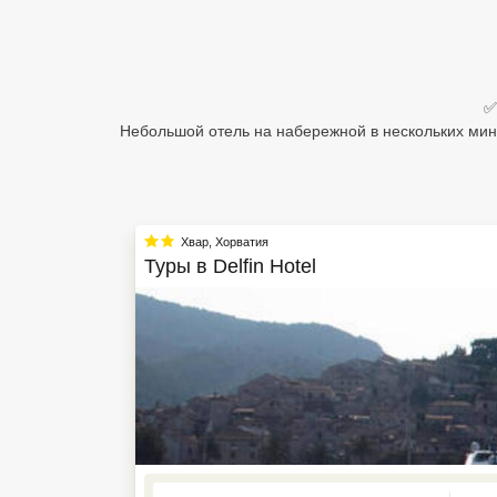
Египет
Куба
✅
Шри Ланка
Небольшой отель на набережной в нескольких мин
Бали
Вьетнам
Хвар
,
Хорватия
Хайнань
Туры в
Delfin Hotel
Северный Гоа
Южный Гоа
Занзибар
Абхазия
Большой Сочи