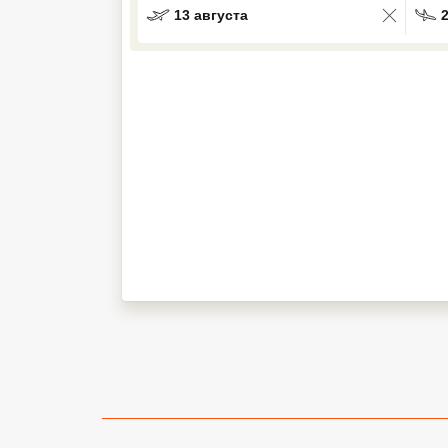
13 августа
Кав Мин Воды
Экскурсионные туры
VIP отели 5 звезд
ТОП 10 лучших отелей 5*
ТОП 10 недорогих отелей
5*
Лучшие отели 4* звезды
Недорогие отели 4*
звезды
Лучшие отели 3* звезды
Недорогие отели 3*
звезды