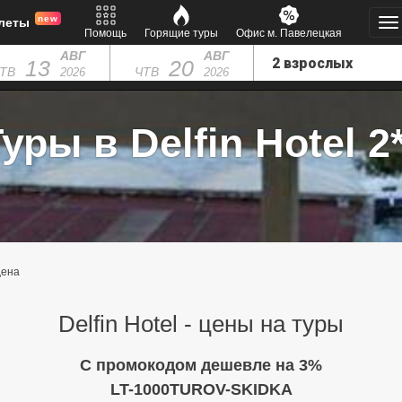
new
леты
Помощь
Горящие туры
Офис м. Павелецкая
АВГ
АВГ
13
20
ТВ
ЧТВ
2026
2026
уры в Delfin Hotel 2
ена
Delfin Hotel - цены на туры
C промокодом дешевле на 3%
LT-1000TUROV-SKIDKA