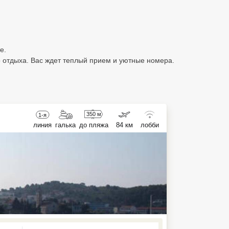
е.
 отдыха. Вас ждет теплый прием и уютные номера.
350 м
1-я
линия
галька
до пляжа
84 км
лобби
ed , press Down to open the menu,