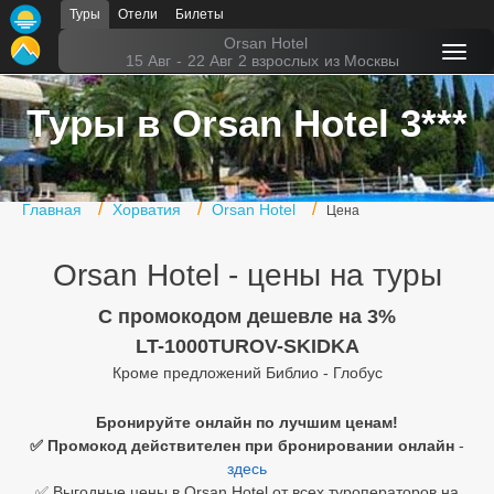
Туры
Отели
Билеты
Главная
Orsan Hotel
15 Авг
-
22 Авг
2 взрослых
из Москвы
Горящие туры
Туры в Orsan Hotel 3***
Туры в Турцию
Туры в Египет
Главная
Хорватия
Orsan Hotel
Цена
Туры в ОАЭ
Orsan Hotel - цены на туры
Офис г. Москва
Помощь
C промокодом дешевле на 3%
LT-1000TUROV-SKIDKA
Подборки отелей
Кроме предложений Библио - Глобус
Турция
Бронируйте онлайн по лучшим ценам!
✅ Промокод действителен при бронировании онлайн
-
Таиланд
здесь
ОАЭ
✅ Выгодные цены в Orsan Hotel от всех туроператоров на