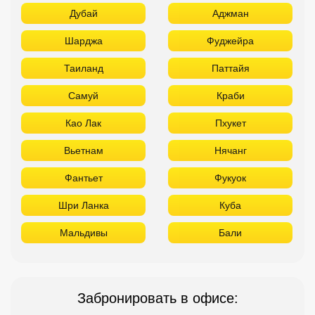
Дубай
Аджман
Шарджа
Фуджейра
Таиланд
Паттайя
Самуй
Краби
Као Лак
Пхукет
Вьетнам
Нячанг
Фантьет
Фукуок
Шри Ланка
Куба
Мальдивы
Бали
Забронировать в офисе: