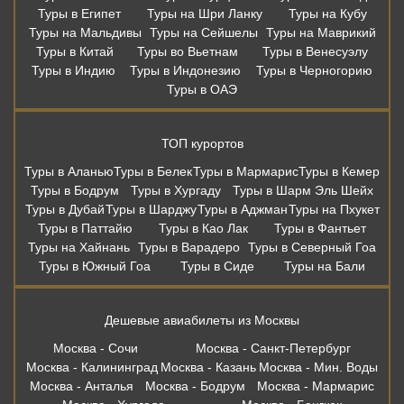
Туры в Египет
Туры на Шри Ланку
Туры на Кубу
Туры на Мальдивы
Туры на Сейшелы
Туры на Маврикий
Туры в Китай
Туры во Вьетнам
Туры в Венесуэлу
Туры в Индию
Туры в Индонезию
Туры в Черногорию
Туры в ОАЭ
ТОП курортов
Туры в Аланью
Туры в Белек
Туры в Мармарис
Туры в Кемер
Туры в Бодрум
Туры в Хургаду
Туры в Шарм Эль Шейх
Туры в Дубай
Туры в Шарджу
Туры в Аджман
Туры на Пхукет
Туры в Паттайю
Туры в Као Лак
Туры в Фантьет
Туры на Хайнань
Туры в Варадеро
Туры в Северный Гоа
Туры в Южный Гоа
Туры в Сиде
Туры на Бали
Дешевые авиабилеты из Москвы
Москва - Сочи
Москва - Санкт-Петербург
Москва - Калининград
Москва - Казань
Москва - Мин. Воды
Москва - Анталья
Москва - Бодрум
Москва - Мармарис