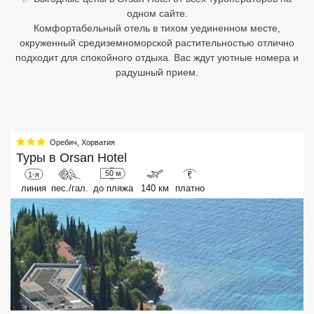
одном сайте.
Египет
Комфортабельный отель в тихом уединенном месте,
окруженный средиземноморской растительностью отлично
Куба
подходит для спокойного отдыха. Вас ждут уютные номера и
радушный прием.
Шри Ланка
Бали
Вьетнам
Оребич
,
Хорватия
Туры в
Orsan Hotel
Хайнань
50 м
1-я
₽
линия
пес./гал.
до пляжа
140 км
платно
Северный Гоа
Южный Гоа
Занзибар
Абхазия
Большой Сочи