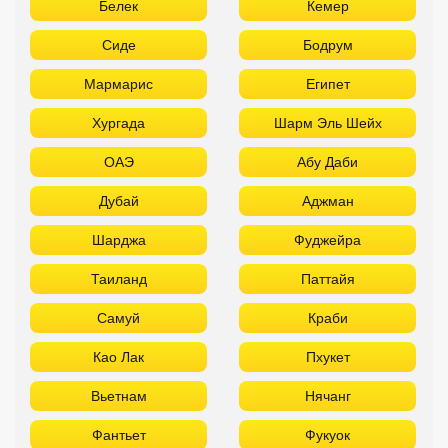
Белек
Кемер
Сиде
Бодрум
Мармарис
Египет
Хургада
Шарм Эль Шейх
ОАЭ
Абу Даби
Дубай
Аджман
Шарджа
Фуджейра
Таиланд
Паттайя
Самуй
Краби
Као Лак
Пхукет
Вьетнам
Нячанг
Фантьет
Фукуок