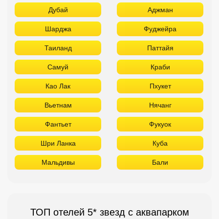
Дубай
Аджман
Шарджа
Фуджейра
Таиланд
Паттайя
Самуй
Краби
Као Лак
Пхукет
Вьетнам
Нячанг
Фантьет
Фукуок
Шри Ланка
Куба
Мальдивы
Бали
ТОП отелей 5* звезд с аквапарком