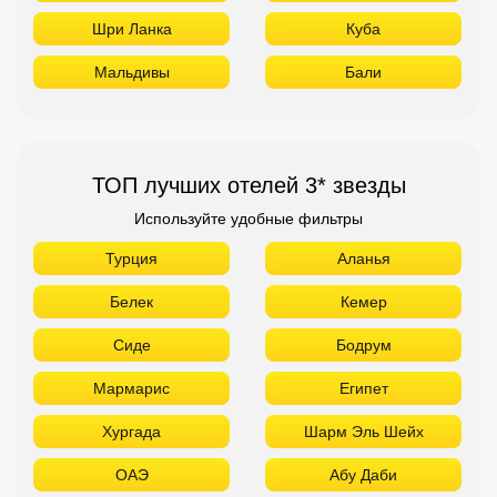
Шри Ланка
Куба
Мальдивы
Бали
ТОП лучших отелей 3* звезды
Используйте удобные фильтры
Турция
Аланья
Белек
Кемер
Сиде
Бодрум
Мармарис
Египет
Хургада
Шарм Эль Шейх
ОАЭ
Абу Даби