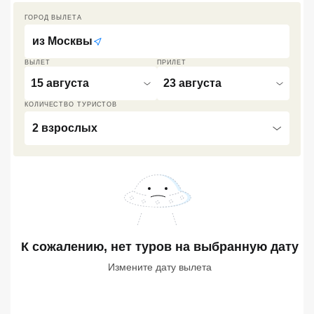
ГОРОД ВЫЛЕТА
Кав Мин Воды
из
Москвы
Экскурсионные туры
ВЫЛЕТ
ПРИЛЕТ
VIP отели 5 звезд
15 августа
23 августа
ТОП 10 лучших отелей 5*
КОЛИЧЕСТВО ТУРИСТОВ
2 взрослых
ТОП 10 недорогих отелей
5*
Лучшие отели 4* звезды
Недорогие отели 4*
звезды
К сожалению, нет туров
на выбранную дату
Лучшие отели 3* звезды
Измените дату вылета
Недорогие отели 3*
звезды