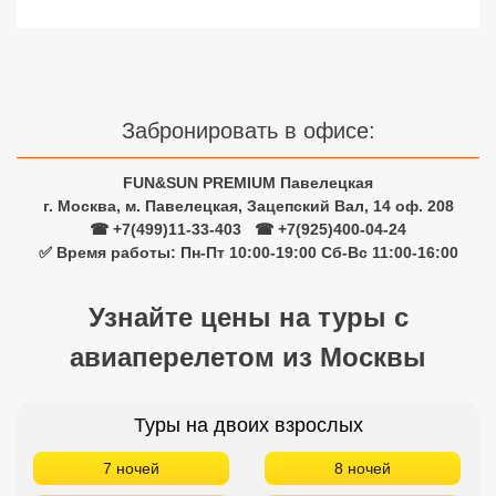
Сетевые отели Турции
Сетевые отели Египта
Сетевые отели ОАЭ
Забронировать в офисе:
Сетевые отели Таиланда
FUN&SUN PREMIUM Павелецкая
г. Москва, м. Павелецкая, Зацепский Вал, 14 оф. 208
Сетевые отели Шри Ланки
☎ +7(499)11-33-403
|
☎ +7(925)400-04-24
✅ Время работы: Пн-Пт 10:00-19:00 Сб-Вс 11:00-16:00
Сетевые отели Вьетнама
Узнайте цены на туры с
авиаперелетом из Москвы
Сетевые отели Мальдив
Сетевые отели Бали
Туры на двоих взрослых
Сетевые отели Сейшел
7 ночей
8 ночей
Сетевые отели Маврикия