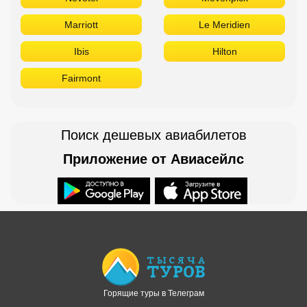
Marriott
Le Meridien
Ibis
Hilton
Fairmont
Поиск дешевых авиабилетов
Приложение от Авиасейлс
Доступно в
Загрузите в
Горящие туры в Телеграм