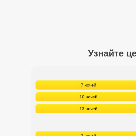
Сетевые отели Турции
Сетевые отели Египта
Сетевые отели ОАЭ
Сетевые отели Таиланда
Узнайте ц
Сетевые отели Шри Ланки
Сетевые отели Вьетнама
7 ночей
10 ночей
Сетевые отели Мальдив
13 ночей
Сетевые отели Бали
Сетевые отели Сейшел
Сетевые отели Маврикия