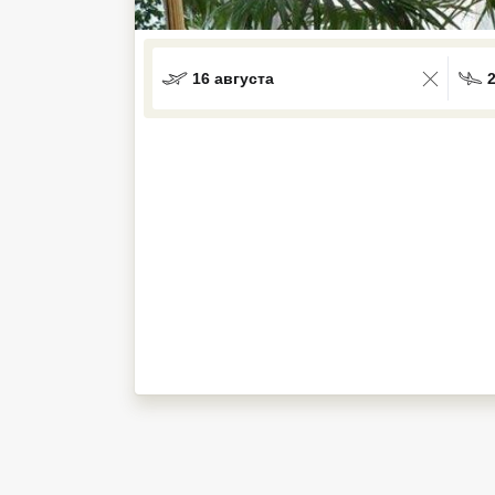
Кав Мин Воды
Экскурсионные туры
16 августа
VIP отели 5 звезд
ТОП 10 лучших отелей 5*
ТОП 10 недорогих отелей
5*
Лучшие отели 4* звезды
Недорогие отели 4*
звезды
Лучшие отели 3* звезды
Недорогие отели 3*
звезды