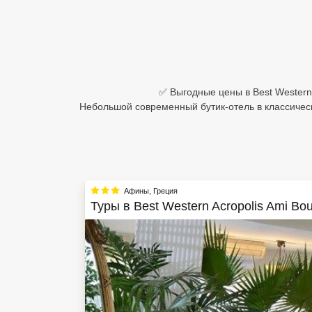
Египет
Куба
Шри Ланка
✅ Выгодные цены в Best Western A
Небольшой современный бутик-отель в классическ
Бали
Вьетнам
Хайнань
Афины
,
Греция
Северный Гоа
Туры в
Best Western Acropolis Ami Bout
Южный Гоа
Занзибар
Абхазия
Большой Сочи