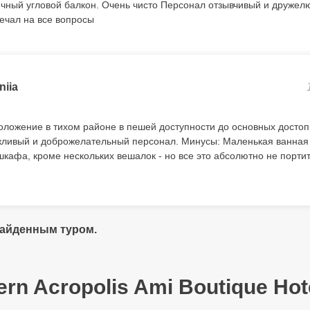
чный угловой балкон. Очень чисто Персонал отзывчивый и дружел
ечал на все вопросы
niia
ложение в тихом районе в пешей доступности до основных досто
жливый и доброжелательный персонал. Минусы: Маленькая ванная
шкафа, кроме нескольких вешалок - но все это абсолютно не порти
найденным туром.
rn Acropolis Ami Boutique Hote