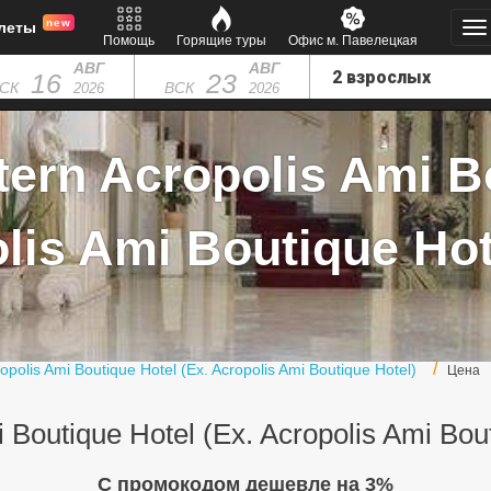
new
леты
Помощь
Горящие туры
Офис м. Павелецкая
АВГ
АВГ
16
23
СК
ВСК
2026
2026
ern Acropolis Ami Bo
lis Ami Boutique Hote
opolis Ami Boutique Hotel (Ex. Acropolis Ami Boutique Hotel)
Цена
 Boutique Hotel (Ex. Acropolis Ami Bou
C промокодом дешевле на 3%