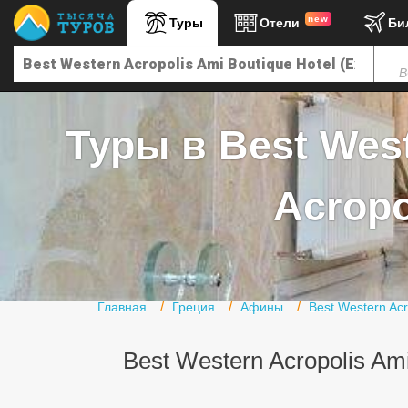
new
Туры
Отели
Би
Главная
В
Горящие туры
Туры в Турцию
Туры в Best West
Туры в Египет
Туры в ОАЭ
Acropo
Офис г. Москва
Помощь
Подборки отелей
Главная
Греция
Афины
Best Western Acr
Турция
Best Western Acropolis Ami
Таиланд
ОАЭ