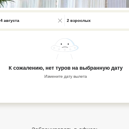
0 results available. Select is focus
24 августа
2 взрослых
К сожалению, нет туров
на выбранную дату
Измените дату вылета